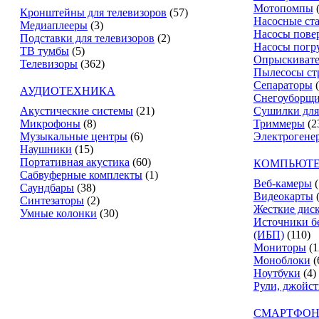
Мотопомпы
Кронштейны для телевизоров
(57)
Насосные ст
Медиаплееры
(3)
Насосы пове
Подставки для телевизоров
(2)
Насосы погр
ТВ тумбы
(5)
Опрыскиват
Телевизоры
(362)
Пылесосы ст
Сепараторы
АУДИОТЕХНИКА
Снегоуборщ
Акустические системы
(21)
Сушилки для
Микрофоны
(8)
Триммеры
(2
Музыкальные центры
(6)
Электрогене
Наушники
(15)
Портативная акустика
(60)
КОМПЬЮТЕ
Сабвуферные комплекты
(1)
Веб-камеры
(
Саундбары
(38)
Видеокарты
Синтезаторы
(2)
Жесткие дис
Умные колонки
(30)
Источники б
(ИБП)
(110)
Мониторы
(1
Моноблоки
(
Ноутбуки
(4)
Рули, джойс
СМАРТФОН