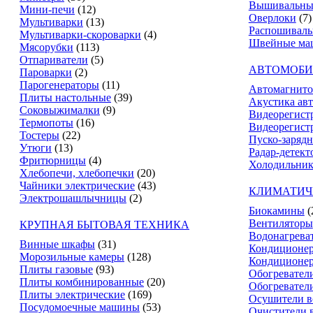
Вышивальны
Мини-печи
(12)
Оверлоки
(7)
Мультиварки
(13)
Распошивал
Мультиварки-скороварки
(4)
Швейные ма
Мясорубки
(113)
Отпариватели
(5)
АВТОМОБИ
Пароварки
(2)
Парогенераторы
(11)
Автомагнит
Плиты настольные
(39)
Акустика ав
Соковыжималки
(9)
Видеорегист
Термопоты
(16)
Видеорегистр
Тостеры
(22)
Пуско-зарядн
Утюги
(13)
Радар-детект
Фритюрницы
(4)
Холодильник
Хлебопечи, хлебопечки
(20)
Чайники электрические
(43)
КЛИМАТИЧ
Электрошашлычницы
(2)
Биокамины
(
Вентиляторы
КРУПНАЯ БЫТОВАЯ ТЕХНИКА
Водонагрева
Винные шкафы
(31)
Кондиционе
Морозильные камеры
(128)
Кондиционе
Плиты газовые
(93)
Обогревател
Плиты комбинированные
(20)
Обогревател
Плиты электрические
(169)
Осушители в
Посудомоечные машины
(53)
Очистители 