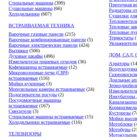
Стиральные машины
(399)
Приточная в
Сушильные машины
(66)
Радиаторы о
Холодильники
(607)
Сушилки для
Тепловентил
ВСТРАИВАЕМАЯ ТЕХНИКА
Тепловые за
Тепловые пу
Варочные газовые панели
(215)
Термостаты
(
Варочные комбинированные панели
(5)
Увлажнители
Варочные электрические панели
(424)
Вытяжки
(506)
ДОМ, САД,
Духовые шкафы
(496)
Измельчители пищевых отходов
(36)
Аэраторы
(14
Кофемашины встраиваемые
(12)
Воздуходувк
Микроволновые печи (СВЧ)
Газонокосил
встраиваемые
(116)
Доильные ап
Мойки кухонные
(3)
Зернодробил
Морозильные камеры встраиваемые
(24)
Измельчители
Подогреватели посуды
(2)
Инкубаторы 
Посудомоечные машины
Канализацио
встраиваемые
(167)
Кормоизмель
Смесители
(3)
Кусторезы
(7
Стиральные машины встраиваемые
(15)
Мойки высок
Холодильники встраиваемые
(116)
Мотоблоки
(
Мотобуры
(2
ТЕЛЕВИЗОРЫ
Мотокультив