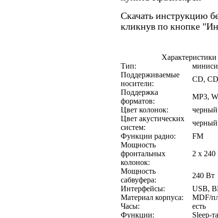
Скачать инструкцию бе
кликнув по кнопке "И
Характеристики
Тип:
миниси
Поддерживаемые
CD, CD
носители:
Поддержка
MP3, 
форматов:
Цвет колонок:
черный
Цвет акустических
черный
систем:
Функции радио:
FM
Мощность
фронтальных
2 х 240
колонок:
Мощность
240 Вт
сабвуфера:
Интерфейсы:
USB, Bl
Материал корпуса:
MDF/пл
Часы:
есть
Функции:
Sleep-т