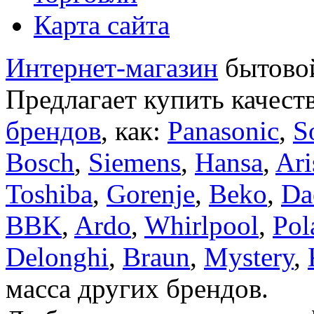
Карта сайта
Интернет-магазин
бытовой
Предлагает купить качест
брендов
, как:
Panasonic
,
S
Bosch
,
Siemens
,
Hansa
,
Ari
Toshiba
,
Gorenje
,
Beko
,
Da
BBK
,
Ardo
,
Whirlpool
,
Pol
Delonghi
,
Braun
,
Mystery
,
масса других брендов.