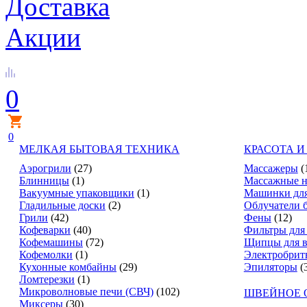
Доставка
Акции
0
0
МЕЛКАЯ БЫТОВАЯ ТЕХНИКА
КРАСОТА И
Аэрогрили
(27)
Массажеры
(
Блинницы
(1)
Массажные н
Вакуумные упаковщики
(1)
Машинки для
Гладильные доски
(2)
Облучатели 
Грили
(42)
Фены
(12)
Кофеварки
(40)
Фильтры для
Кофемашины
(72)
Щипцы для в
Кофемолки
(1)
Электробрит
Кухонные комбайны
(29)
Эпиляторы
(
Ломтерезки
(1)
Микроволновые печи (СВЧ)
(102)
ШВЕЙНОЕ 
Миксеры
(30)