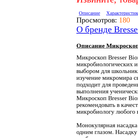
Описание
Характеристи
Просмотров:
180
О бренде Bresse
Описание Микроскоп B
Микроскоп Bresser Bior
микробиологических и
выбором для школьника
изучение микромира с
подходит для проведен
выполнения ученическ
Микроскоп Bresser Bio
рекомендовать в качес
микробиологу любого в
Монокулярная насадка
одним глазом. Насадку