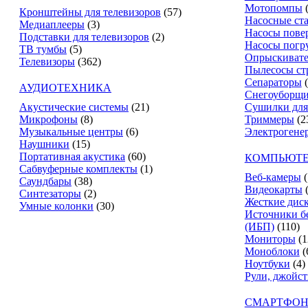
Мотопомпы
Кронштейны для телевизоров
(57)
Насосные ст
Медиаплееры
(3)
Насосы пове
Подставки для телевизоров
(2)
Насосы погр
ТВ тумбы
(5)
Опрыскиват
Телевизоры
(362)
Пылесосы ст
Сепараторы
АУДИОТЕХНИКА
Снегоуборщ
Акустические системы
(21)
Сушилки для
Микрофоны
(8)
Триммеры
(2
Музыкальные центры
(6)
Электрогене
Наушники
(15)
Портативная акустика
(60)
КОМПЬЮТЕ
Сабвуферные комплекты
(1)
Веб-камеры
(
Саундбары
(38)
Видеокарты
Синтезаторы
(2)
Жесткие дис
Умные колонки
(30)
Источники б
(ИБП)
(110)
Мониторы
(1
Моноблоки
(
Ноутбуки
(4)
Рули, джойс
СМАРТФОН