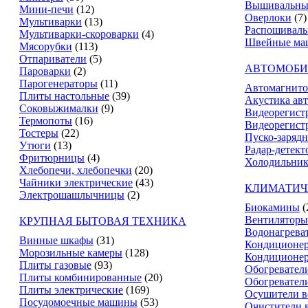
Вышивальны
Мини-печи
(12)
Оверлоки
(7)
Мультиварки
(13)
Распошивал
Мультиварки-скороварки
(4)
Швейные ма
Мясорубки
(113)
Отпариватели
(5)
АВТОМОБИ
Пароварки
(2)
Парогенераторы
(11)
Автомагнит
Плиты настольные
(39)
Акустика ав
Соковыжималки
(9)
Видеорегист
Термопоты
(16)
Видеорегистр
Тостеры
(22)
Пуско-зарядн
Утюги
(13)
Радар-детект
Фритюрницы
(4)
Холодильник
Хлебопечи, хлебопечки
(20)
Чайники электрические
(43)
КЛИМАТИЧ
Электрошашлычницы
(2)
Биокамины
(
Вентиляторы
КРУПНАЯ БЫТОВАЯ ТЕХНИКА
Водонагрева
Винные шкафы
(31)
Кондиционе
Морозильные камеры
(128)
Кондиционе
Плиты газовые
(93)
Обогревател
Плиты комбинированные
(20)
Обогревател
Плиты электрические
(169)
Осушители в
Посудомоечные машины
(53)
Очистители 