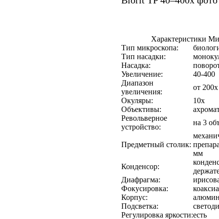
Biorit TP 40–400x фото
Характеристики Мик
Тип микроскопа:
биологи
Тип насадки:
моноку
Насадка:
поворот
Увеличение:
40-400
Диапазон
от 200х
увеличения:
Окуляры:
10х
Объективы:
ахрома
Револьверное
на 3 об
устройство:
механи
Предметный столик:
препар
мм
конден
Конденсор:
держат
Диафрагма:
ирисов
Фокусировка:
коаксиа
Корпус:
алюми
Подсветка:
светод
Регулировка яркости:
есть