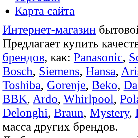
Карта сайта
Интернет-магазин
бытовой
Предлагает купить качест
брендов
, как:
Panasonic
,
S
Bosch
,
Siemens
,
Hansa
,
Ari
Toshiba
,
Gorenje
,
Beko
,
Da
BBK
,
Ardo
,
Whirlpool
,
Pol
Delonghi
,
Braun
,
Mystery
,
масса других брендов.