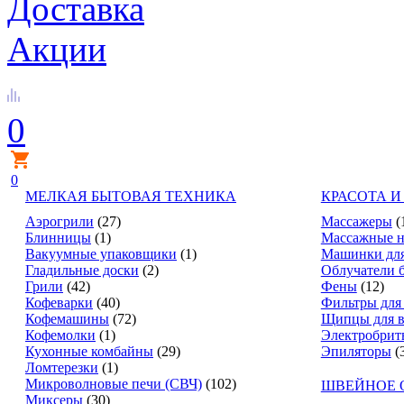
Доставка
Акции
0
0
МЕЛКАЯ БЫТОВАЯ ТЕХНИКА
КРАСОТА И
Аэрогрили
(27)
Массажеры
(
Блинницы
(1)
Массажные н
Вакуумные упаковщики
(1)
Машинки для
Гладильные доски
(2)
Облучатели 
Грили
(42)
Фены
(12)
Кофеварки
(40)
Фильтры для
Кофемашины
(72)
Щипцы для в
Кофемолки
(1)
Электробрит
Кухонные комбайны
(29)
Эпиляторы
(
Ломтерезки
(1)
Микроволновые печи (СВЧ)
(102)
ШВЕЙНОЕ 
Миксеры
(30)