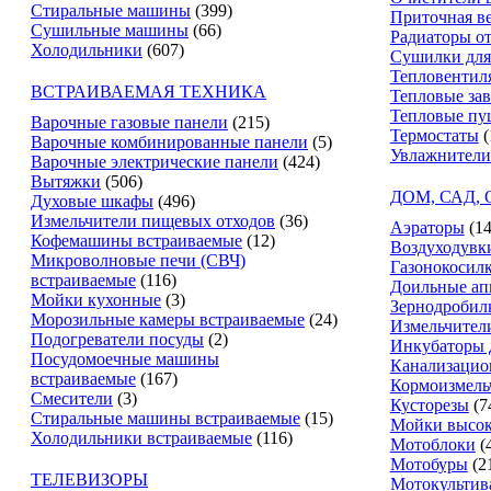
Стиральные машины
(399)
Приточная в
Сушильные машины
(66)
Радиаторы о
Холодильники
(607)
Сушилки для
Тепловентил
ВСТРАИВАЕМАЯ ТЕХНИКА
Тепловые за
Тепловые пу
Варочные газовые панели
(215)
Термостаты
(
Варочные комбинированные панели
(5)
Увлажнители
Варочные электрические панели
(424)
Вытяжки
(506)
ДОМ, САД,
Духовые шкафы
(496)
Измельчители пищевых отходов
(36)
Аэраторы
(14
Кофемашины встраиваемые
(12)
Воздуходувк
Микроволновые печи (СВЧ)
Газонокосил
встраиваемые
(116)
Доильные ап
Мойки кухонные
(3)
Зернодробил
Морозильные камеры встраиваемые
(24)
Измельчители
Подогреватели посуды
(2)
Инкубаторы 
Посудомоечные машины
Канализацио
встраиваемые
(167)
Кормоизмель
Смесители
(3)
Кусторезы
(7
Стиральные машины встраиваемые
(15)
Мойки высок
Холодильники встраиваемые
(116)
Мотоблоки
(
Мотобуры
(2
ТЕЛЕВИЗОРЫ
Мотокультив