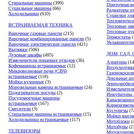
Стиральные машины
(399)
Приточная в
Сушильные машины
(66)
Радиаторы о
Холодильники
(610)
Сушилки для
Тепловентил
ВСТРАИВАЕМАЯ ТЕХНИКА
Тепловые за
Тепловые пу
Варочные газовые панели
(215)
Термостаты
(
Варочные комбинированные панели
(5)
Увлажнители
Варочные электрические панели
(421)
Вытяжки
(506)
ДОМ, САД,
Духовые шкафы
(495)
Измельчители пищевых отходов
(36)
Аэраторы
(14
Кофемашины встраиваемые
(12)
Воздуходувк
Микроволновые печи (СВЧ)
Газонокосил
встраиваемые
(118)
Доильные ап
Мойки кухонные
(3)
Зернодробил
Морозильные камеры встраиваемые
(24)
Измельчители
Подогреватели посуды
(2)
Инкубаторы 
Посудомоечные машины
Канализацио
встраиваемые
(167)
Кормоизмель
Смесители
(3)
Кусторезы
(7
Стиральные машины встраиваемые
(15)
Мойки высок
Холодильники встраиваемые
(117)
Мотоблоки
(
Мотобуры
(2
ТЕЛЕВИЗОРЫ
Мотокультив