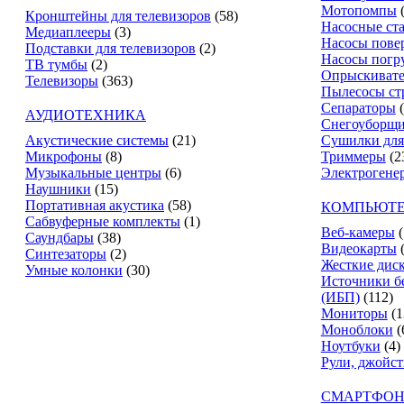
Мотопомпы
Кронштейны для телевизоров
(58)
Насосные ст
Медиаплееры
(3)
Насосы пове
Подставки для телевизоров
(2)
Насосы погр
ТВ тумбы
(2)
Опрыскиват
Телевизоры
(363)
Пылесосы ст
Сепараторы
АУДИОТЕХНИКА
Снегоуборщ
Акустические системы
(21)
Сушилки для
Микрофоны
(8)
Триммеры
(2
Музыкальные центры
(6)
Электрогене
Наушники
(15)
Портативная акустика
(58)
КОМПЬЮТЕ
Сабвуферные комплекты
(1)
Веб-камеры
(
Саундбары
(38)
Видеокарты
Синтезаторы
(2)
Жесткие дис
Умные колонки
(30)
Источники б
(ИБП)
(112)
Мониторы
(1
Моноблоки
(
Ноутбуки
(4)
Рули, джойс
СМАРТФОН