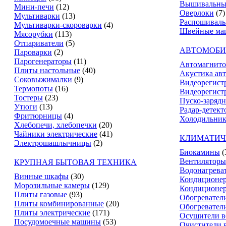
Вышивальны
Мини-печи
(12)
Оверлоки
(7)
Мультиварки
(13)
Распошивал
Мультиварки-скороварки
(4)
Швейные ма
Мясорубки
(113)
Отпариватели
(5)
АВТОМОБИ
Пароварки
(2)
Парогенераторы
(11)
Автомагнит
Плиты настольные
(40)
Акустика ав
Соковыжималки
(9)
Видеорегист
Термопоты
(16)
Видеорегистр
Тостеры
(23)
Пуско-зарядн
Утюги
(13)
Радар-детект
Фритюрницы
(4)
Холодильник
Хлебопечи, хлебопечки
(20)
Чайники электрические
(41)
КЛИМАТИЧ
Электрошашлычницы
(2)
Биокамины
(
Вентиляторы
КРУПНАЯ БЫТОВАЯ ТЕХНИКА
Водонагрева
Винные шкафы
(30)
Кондиционе
Морозильные камеры
(129)
Кондиционе
Плиты газовые
(93)
Обогревател
Плиты комбинированные
(20)
Обогревател
Плиты электрические
(171)
Осушители в
Посудомоечные машины
(53)
Очистители 