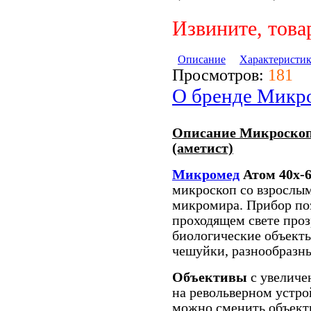
Извините, това
Описание
Характеристи
Просмотров:
181
О бренде Микр
Описание Микроскоп
(аметист)
Микромед
Атом 40x-6
микроскоп со взрослы
микромира. Прибор поз
проходящем свете про
биологические объекты
чешуйки, разнообразн
Объективы
с увеличе
на револьверном устро
можно сменить объект