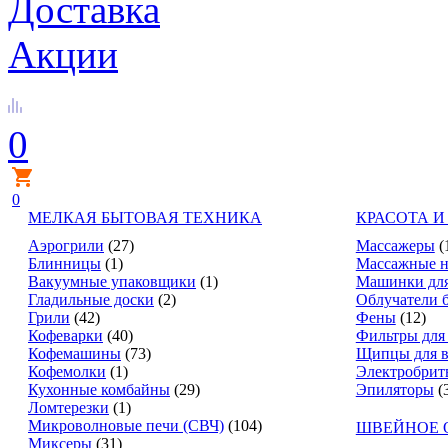
Доставка
Акции
0
0
МЕЛКАЯ БЫТОВАЯ ТЕХНИКА
КРАСОТА И
Аэрогрили
(27)
Массажеры
(
Блинницы
(1)
Массажные н
Вакуумные упаковщики
(1)
Машинки для
Гладильные доски
(2)
Облучатели 
Грили
(42)
Фены
(12)
Кофеварки
(40)
Фильтры для
Кофемашины
(73)
Щипцы для в
Кофемолки
(1)
Электробрит
Кухонные комбайны
(29)
Эпиляторы
(
Ломтерезки
(1)
Микроволновые печи (СВЧ)
(104)
ШВЕЙНОЕ 
Миксеры
(31)