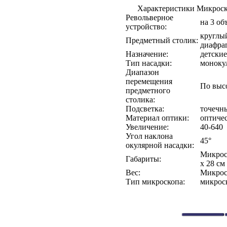
Характеристики Микроск
Револьверное
на 3 об
устройство:
круглый
Предметный столик:
диафра
Назначение:
детские
Тип насадки:
моноку
Диапазон
перемещения
По высо
предметного
столика:
Подсветка:
точечны
Материал оптики:
оптиче
Увеличение:
40-640
Угол наклона
45°
окулярной насадки:
Микроск
Габариты:
х 28 см
Вес:
Микроск
Тип микроскопа:
микрос