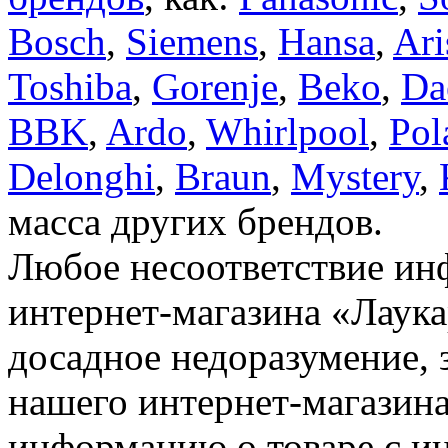
Bosch
,
Siemens
,
Hansa
,
Ari
Toshiba
,
Gorenje
,
Beko
,
Da
BBK
,
Ardo
,
Whirlpool
,
Pol
Delonghi
,
Braun
,
Mystery
,
масса других брендов.
Любое несоответствие инф
интернет-магазина «Лаука
досадное недоразумение, 
нашего интернет-магазина
информацию о товаре с и