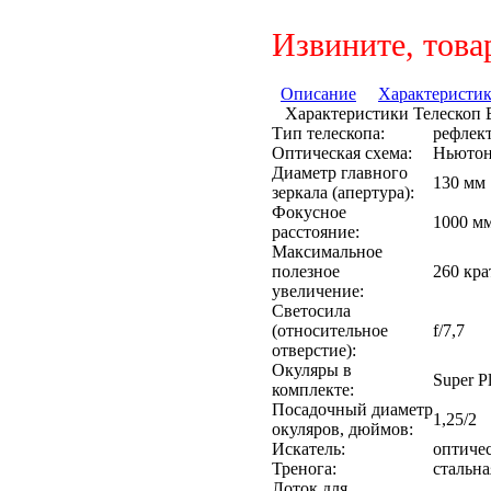
Извините, това
Описание
Характеристи
Характеристики Телескоп B
Тип телескопа:
рефлек
Оптическая схема:
Ньюто
Диаметр главного
130 мм
зеркала (апертура):
Фокусное
1000 м
расстояние:
Максимальное
полезное
260 кра
увеличение:
Светосила
(относительное
f/7,7
отверстие):
Окуляры в
Super P
комплекте:
Посадочный диаметр
1,25/2
окуляров, дюймов:
Искатель:
оптичес
Тренога:
стальна
Лоток для