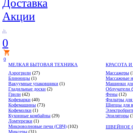
Доставка
Акции
0
0
МЕЛКАЯ БЫТОВАЯ ТЕХНИКА
КРАСОТА И
Аэрогрили
(27)
Массажеры
(
Блинницы
(1)
Массажные н
Вакуумные упаковщики
(1)
Машинки для
Гладильные доски
(2)
Облучатели 
Грили
(42)
Фены
(12)
Кофеварки
(40)
Фильтры для
Кофемашины
(73)
Щипцы для в
Кофемолки
(1)
Электробрит
Кухонные комбайны
(29)
Эпиляторы
(
Ломтерезки
(1)
Микроволновые печи (СВЧ)
(102)
ШВЕЙНОЕ 
Миксеры
(31)