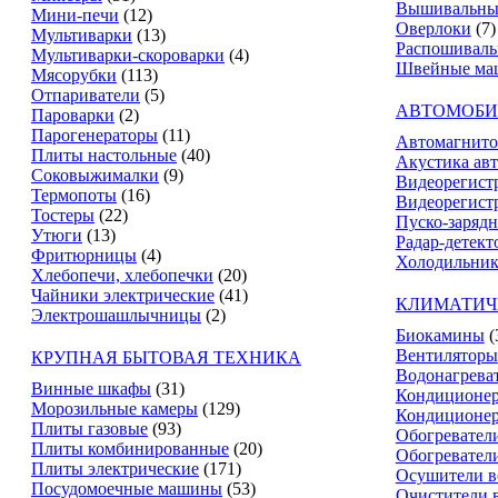
Вышивальны
Мини-печи
(12)
Оверлоки
(7)
Мультиварки
(13)
Распошивал
Мультиварки-скороварки
(4)
Швейные ма
Мясорубки
(113)
Отпариватели
(5)
АВТОМОБИ
Пароварки
(2)
Парогенераторы
(11)
Автомагнит
Плиты настольные
(40)
Акустика ав
Соковыжималки
(9)
Видеорегист
Термопоты
(16)
Видеорегистр
Тостеры
(22)
Пуско-зарядн
Утюги
(13)
Радар-детект
Фритюрницы
(4)
Холодильник
Хлебопечи, хлебопечки
(20)
Чайники электрические
(41)
КЛИМАТИЧ
Электрошашлычницы
(2)
Биокамины
(
Вентиляторы
КРУПНАЯ БЫТОВАЯ ТЕХНИКА
Водонагрева
Винные шкафы
(31)
Кондиционе
Морозильные камеры
(129)
Кондиционе
Плиты газовые
(93)
Обогревател
Плиты комбинированные
(20)
Обогревател
Плиты электрические
(171)
Осушители в
Посудомоечные машины
(53)
Очистители 