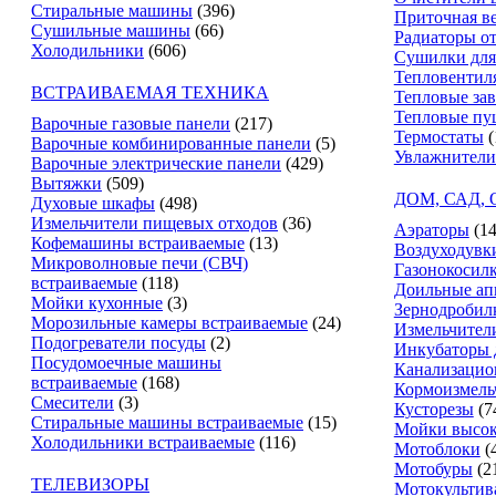
Стиральные машины
(396)
Приточная в
Сушильные машины
(66)
Радиаторы о
Холодильники
(606)
Сушилки для
Тепловентил
ВСТРАИВАЕМАЯ ТЕХНИКА
Тепловые за
Тепловые пу
Варочные газовые панели
(217)
Термостаты
(
Варочные комбинированные панели
(5)
Увлажнители
Варочные электрические панели
(429)
Вытяжки
(509)
ДОМ, САД,
Духовые шкафы
(498)
Измельчители пищевых отходов
(36)
Аэраторы
(14
Кофемашины встраиваемые
(13)
Воздуходувк
Микроволновые печи (СВЧ)
Газонокосил
встраиваемые
(118)
Доильные ап
Мойки кухонные
(3)
Зернодробил
Морозильные камеры встраиваемые
(24)
Измельчители
Подогреватели посуды
(2)
Инкубаторы 
Посудомоечные машины
Канализацио
встраиваемые
(168)
Кормоизмель
Смесители
(3)
Кусторезы
(7
Стиральные машины встраиваемые
(15)
Мойки высок
Холодильники встраиваемые
(116)
Мотоблоки
(
Мотобуры
(2
ТЕЛЕВИЗОРЫ
Мотокультив