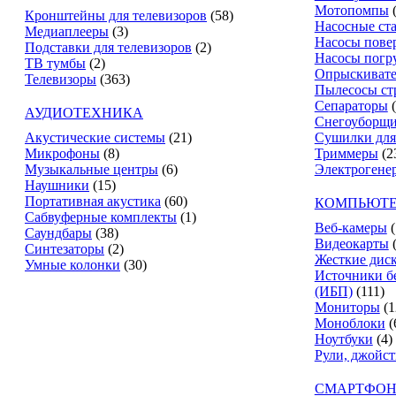
Мотопомпы
Кронштейны для телевизоров
(58)
Насосные ст
Медиаплееры
(3)
Насосы пове
Подставки для телевизоров
(2)
Насосы погр
ТВ тумбы
(2)
Опрыскиват
Телевизоры
(363)
Пылесосы ст
Сепараторы
АУДИОТЕХНИКА
Снегоуборщ
Акустические системы
(21)
Сушилки для
Микрофоны
(8)
Триммеры
(2
Музыкальные центры
(6)
Электрогене
Наушники
(15)
Портативная акустика
(60)
КОМПЬЮТЕ
Сабвуферные комплекты
(1)
Веб-камеры
(
Саундбары
(38)
Видеокарты
Синтезаторы
(2)
Жесткие дис
Умные колонки
(30)
Источники б
(ИБП)
(111)
Мониторы
(1
Моноблоки
(
Ноутбуки
(4)
Рули, джойс
СМАРТФОН