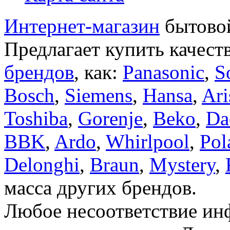
Интернет-магазин
бытовой
Предлагает купить качест
брендов
, как:
Panasonic
,
S
Bosch
,
Siemens
,
Hansa
,
Ari
Toshiba
,
Gorenje
,
Beko
,
Da
BBK
,
Ardo
,
Whirlpool
,
Pol
Delonghi
,
Braun
,
Mystery
,
масса других брендов.
Любое несоответствие инф