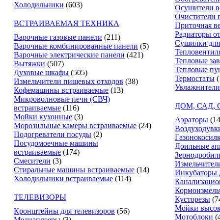
Холодильники
(603)
Осушители в
Очистители 
ВСТРАИВАЕМАЯ ТЕХНИКА
Приточная в
Радиаторы о
Варочные газовые панели
(211)
Сушилки для
Варочные комбинированные панели
(5)
Тепловентил
Варочные электрические панели
(421)
Тепловые за
Вытяжки
(507)
Тепловые пу
Духовые шкафы
(505)
Термостаты
(
Измельчители пищевых отходов
(38)
Увлажнители
Кофемашины встраиваемые
(13)
Микроволновые печи (СВЧ)
ДОМ, САД,
встраиваемые
(116)
Мойки кухонные
(3)
Аэраторы
(14
Морозильные камеры встраиваемые
(24)
Воздуходувк
Подогреватели посуды
(2)
Газонокосил
Посудомоечные машины
Доильные ап
встраиваемые
(174)
Зернодробил
Смесители
(3)
Измельчители
Стиральные машины встраиваемые
(14)
Инкубаторы 
Холодильники встраиваемые
(114)
Канализацио
Кормоизмель
ТЕЛЕВИЗОРЫ
Кусторезы
(7
Мойки высок
Кронштейны для телевизоров
(56)
Мотоблоки
(
Медиаплееры
(3)