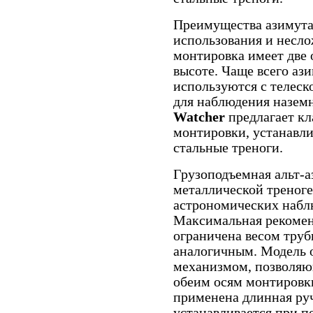
Преимущества азимута
использования и несло
монтировка имеет две 
высоте. Чаще всего аз
используются с телеск
для наблюдения назем
Watcher
предлагает к
монтировки, устанавл
стальные треноги.
Грузоподъемная альт-
металлической треноге
астрономических набл
Максимальная рекомен
ограничена весом тру
аналогичным. Модель 
механизмом, позволяю
обеим осям монтировки
применена длинная руч
устанавливается при 