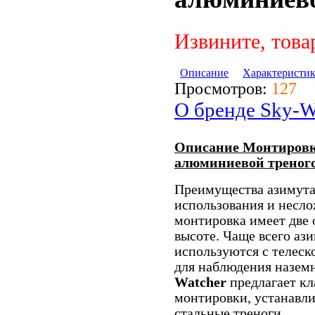
Извините, това
Описание
Характеристи
Просмотров:
127
О бренде Sky-W
Описание Монтировка
алюминиевой треног
Преимущества азимута
использования и несло
монтировка имеет две 
высоте. Чаще всего аз
используются с телеск
для наблюдения назем
Watcher
предлагает кл
монтировки, устанавл
стальные треноги.