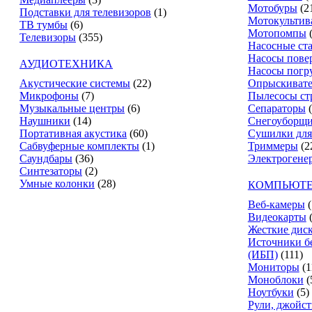
Мотобуры
(2
Подставки для телевизоров
(1)
Мотокультив
ТВ тумбы
(6)
Мотопомпы
Телевизоры
(355)
Насосные ст
Насосы пове
АУДИОТЕХНИКА
Насосы погр
Акустические системы
(22)
Опрыскиват
Микрофоны
(7)
Пылесосы ст
Музыкальные центры
(6)
Сепараторы
Наушники
(14)
Снегоуборщ
Портативная акустика
(60)
Сушилки для
Сабвуферные комплекты
(1)
Триммеры
(2
Саундбары
(36)
Электрогене
Синтезаторы
(2)
Умные колонки
(28)
КОМПЬЮТЕ
Веб-камеры
(
Видеокарты
Жесткие дис
Источники б
(ИБП)
(111)
Мониторы
(1
Моноблоки
(
Ноутбуки
(5)
Рули, джойс