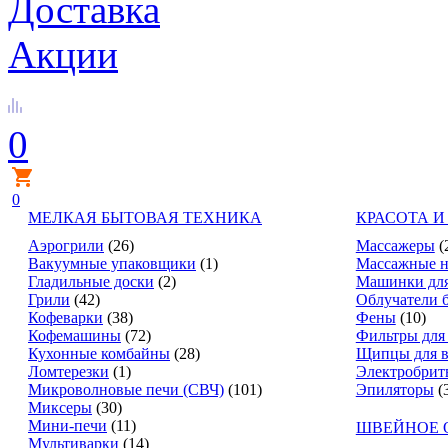
Доставка
Акции
0
0
МЕЛКАЯ БЫТОВАЯ ТЕХНИКА
КРАСОТА И
Аэрогрили
(26)
Массажеры
(
Вакуумные упаковщики
(1)
Массажные н
Гладильные доски
(2)
Машинки для
Грили
(42)
Облучатели 
Кофеварки
(38)
Фены
(10)
Кофемашины
(72)
Фильтры для
Кухонные комбайны
(28)
Щипцы для в
Ломтерезки
(1)
Электробрит
Микроволновые печи (СВЧ)
(101)
Эпиляторы
(
Миксеры
(30)
Мини-печи
(11)
ШВЕЙНОЕ 
Мультиварки
(14)