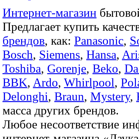
Интернет-магазин
бытовой
Предлагает купить качест
брендов
, как:
Panasonic
,
S
Bosch
,
Siemens
,
Hansa
,
Ari
Toshiba
,
Gorenje
,
Beko
,
Da
BBK
,
Ardo
,
Whirlpool
,
Pol
Delonghi
,
Braun
,
Mystery
,
масса других брендов.
Любое несоответствие инф
интернет-магазина «Лаука