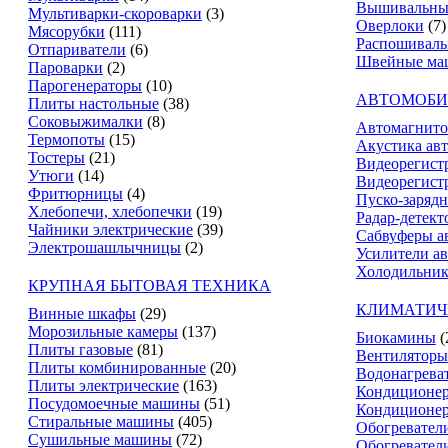
Вышивальны
Мультиварки-скороварки
(3)
Оверлоки
(7)
Мясорубки
(111)
Распошивал
Отпариватели
(6)
Швейные ма
Пароварки
(2)
Парогенераторы
(10)
АВТОМОБИ
Плиты настольные
(38)
Соковыжималки
(8)
Автомагнит
Термопоты
(15)
Акустика ав
Тостеры
(21)
Видеорегист
Утюги
(14)
Видеорегистр
Фритюрницы
(4)
Пуско-зарядн
Хлебопечи, хлебопечки
(19)
Радар-детект
Чайники электрические
(39)
Сабвуферы а
Электрошашлычницы
(2)
Усилители а
Холодильник
КРУПНАЯ БЫТОВАЯ ТЕХНИКА
КЛИМАТИЧ
Винные шкафы
(29)
Морозильные камеры
(137)
Биокамины
(
Плиты газовые
(81)
Вентиляторы
Плиты комбинированные
(20)
Водонагрева
Плиты электрические
(163)
Кондиционе
Посудомоечные машины
(51)
Кондиционе
Стиральные машины
(405)
Обогревател
Сушильные машины
(72)
Обогревател