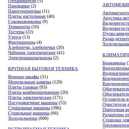
Отпариватели
(5)
АВТОМОБИ
Пароварки
(2)
Парогенераторы
(11)
Автомагнит
Плиты настольные
(40)
Акустика ав
Соковыжималки
(9)
Видеорегист
Термопоты
(16)
Видеорегистр
Тостеры
(22)
Пуско-зарядн
Утюги
(13)
Радар-детект
Фритюрницы
(4)
Холодильник
Хлебопечи, хлебопечки
(20)
Чайники электрические
(41)
КЛИМАТИЧ
Электрошашлычницы
(2)
Биокамины
(
Вентиляторы
КРУПНАЯ БЫТОВАЯ ТЕХНИКА
Водонагрева
Винные шкафы
(31)
Кондиционе
Морозильные камеры
(129)
Кондиционе
Плиты газовые
(93)
Обогревател
Плиты комбинированные
(20)
Обогревател
Плиты электрические
(171)
Осушители в
Посудомоечные машины
(53)
Очистители 
Стиральные машины
(396)
Приточная в
Сушильные машины
(66)
Радиаторы о
Холодильники
(606)
Сушилки для
Тепловентил