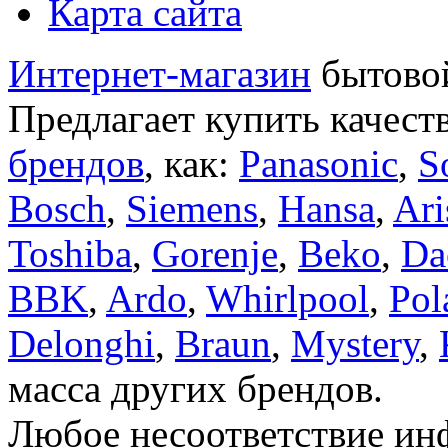
Карта сайта
Интернет-магазин
бытовой
Предлагает купить качест
брендов
, как:
Panasonic
,
S
Bosch
,
Siemens
,
Hansa
,
Ari
Toshiba
,
Gorenje
,
Beko
,
Da
BBK
,
Ardo
,
Whirlpool
,
Pol
Delonghi
,
Braun
,
Mystery
,
масса других брендов.
Любое несоответствие инф