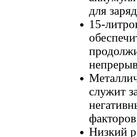
для заряд
15-литро
обеспечи
продолжи
непрерыв
Металлич
служит з
негативн
факторов
Низкий р