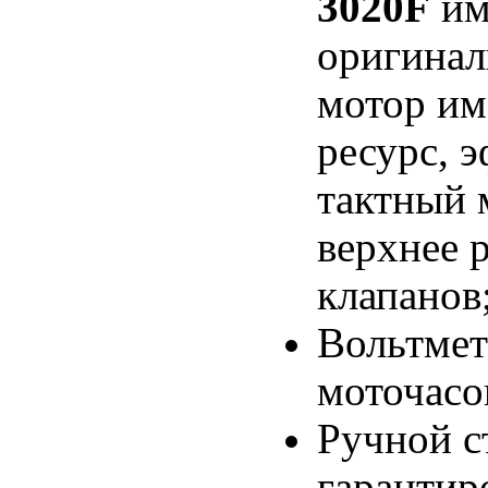
3020F
им
оригинал
мотор им
ресурс, 
тактный 
верхнее 
клапанов
Вольтмет
моточасо
Ручной с
гарантир