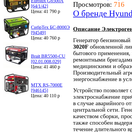
Eurolux G6500A
Просмотров:
716
[64/1/42]
О бренде Hyund
Цена: 41 790 р
СибрТех БС-8000Э
Описание Электроген
[94549]
Цена: 40 760 р
Генератор бензиновый
3020F
обновленной лин
бытового применения,
Brait BR5500-CU
ремонтными бригадами
[02.01.008.029]
медицинскими и образ
Цена: 41 460 р
Производительный агре
энергоснабжение в усл
MTX RS-7000E
Устройство позволяет 
[946145]
Цена: 40 110 р
электроснабжение при
в случае аварийного о
центральной сети. Ген
качеством сборки, про
также способен выдерж
течение длительного в