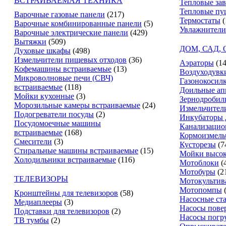
ВСТРАИВАЕМАЯ ТЕХНИКА
Тепловые за
Тепловые пу
Варочные газовые панели
(217)
Термостаты
(
Варочные комбинированные панели
(5)
Увлажнители
Варочные электрические панели
(429)
Вытяжки
(509)
ДОМ, САД,
Духовые шкафы
(498)
Измельчители пищевых отходов
(36)
Аэраторы
(14
Кофемашины встраиваемые
(13)
Воздуходувк
Микроволновые печи (СВЧ)
Газонокосил
встраиваемые
(118)
Доильные ап
Мойки кухонные
(3)
Зернодробил
Морозильные камеры встраиваемые
(24)
Измельчители
Подогреватели посуды
(2)
Инкубаторы 
Посудомоечные машины
Канализацио
встраиваемые
(168)
Кормоизмель
Смесители
(3)
Кусторезы
(7
Стиральные машины встраиваемые
(15)
Мойки высок
Холодильники встраиваемые
(116)
Мотоблоки
(
Мотобуры
(2
ТЕЛЕВИЗОРЫ
Мотокультив
Мотопомпы
Кронштейны для телевизоров
(58)
Насосные ст
Медиаплееры
(3)
Насосы пове
Подставки для телевизоров
(2)
Насосы погр
ТВ тумбы
(2)