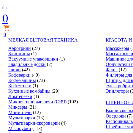
0
0
МЕЛКАЯ БЫТОВАЯ ТЕХНИКА
КРАСОТА И
Аэрогрили
(27)
Массажеры
(
Блинницы
(1)
Массажные н
Вакуумные упаковщики
(1)
Машинки для
Гладильные доски
(2)
Облучатели 
Грили
(42)
Фены
(12)
Кофеварки
(40)
Фильтры для
Кофемашины
(73)
Щипцы для в
Кофемолки
(1)
Электробрит
Кухонные комбайны
(29)
Эпиляторы
(
Ломтерезки
(1)
Микроволновые печи (СВЧ)
(102)
ШВЕЙНОЕ 
Миксеры
(31)
Вышивальны
Мини-печи
(12)
Оверлоки
(7)
Мультиварки
(13)
Распошивал
Мультиварки-скороварки
(4)
Швейные ма
Мясорубки
(113)