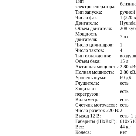
Тип
бензин
электрогенератора:
Тип запуска:
ручной
Число фаз:
1 (220 
Двигатель:
Hyunda
Объем двигателя:
208 куб
Мощность
7 л.с.
двигателя:
Число цилиндров:
1
Число тактов:
4
Тип охлаждения:
воздуш
Объем бака:
15 л
Активная мощность:
2.80 кВ
Полная мощность:
2.80 к
Уровень шума:
69 дБ
Глушитель:
есть
Защита от
есть
перегрузок:
Вольтметр:
есть
Счетчик моточасов:
есть
Число розеток 220 В:
2
Выход 12 В:
есть, 1 
Габариты (ШхВхГ):
610x51
Вес:
44 кг
Колеса:
нет