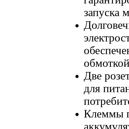
запуска 
Долговеч
электрос
обеспече
обмоткой
Две розе
для пита
потребит
Клеммы 
аккумуля