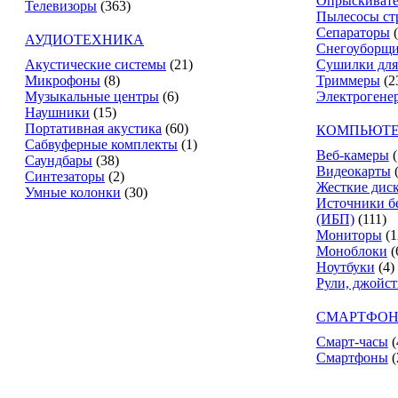
Опрыскиват
Телевизоры
(363)
Пылесосы ст
Сепараторы
АУДИОТЕХНИКА
Снегоуборщ
Акустические системы
(21)
Сушилки для
Микрофоны
(8)
Триммеры
(2
Музыкальные центры
(6)
Электрогене
Наушники
(15)
Портативная акустика
(60)
КОМПЬЮТЕ
Сабвуферные комплекты
(1)
Веб-камеры
(
Саундбары
(38)
Видеокарты
Синтезаторы
(2)
Жесткие дис
Умные колонки
(30)
Источники б
(ИБП)
(111)
Мониторы
(1
Моноблоки
(
Ноутбуки
(4)
Рули, джойс
СМАРТФОН
Смарт-часы
(
Смартфоны
(