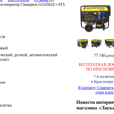
рогенератор Champion GG6501E+ATS
.см
овый
ческий, ручной, автоматический
77 740
рубле
вольт)
БЕСПЛАТНАЯ ДО
ПО КРАСНОЯ
?
в наличи
в Красноярс
ное
В корзину
Сравнит
один клик
Новости интерне
розетка
магазина «Лаук