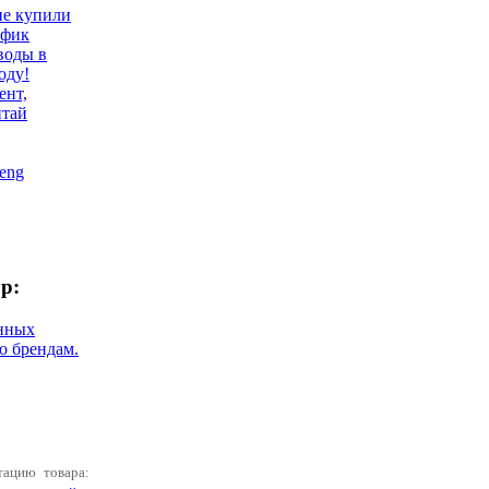
не купили
афик
воды в
оду!
ент,
итай
eng
р:
нных
о брендам.
тацию товара: