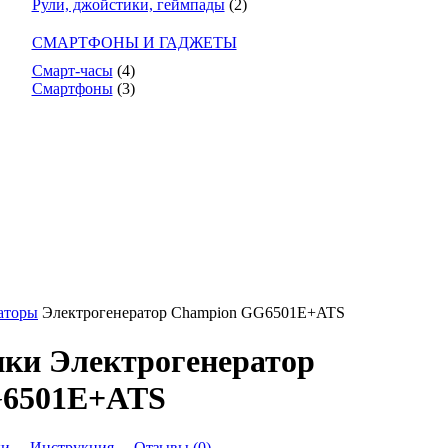
Рули, джойстики, геймпады
(2)
СМАРТФОНЫ И ГАДЖЕТЫ
Смарт-часы
(4)
Смартфоны
(3)
аторы
Электрогенератор Champion GG6501E+ATS
ки Электрогенератор
G6501E+ATS
ки
Инструкция
Отзывы (0)