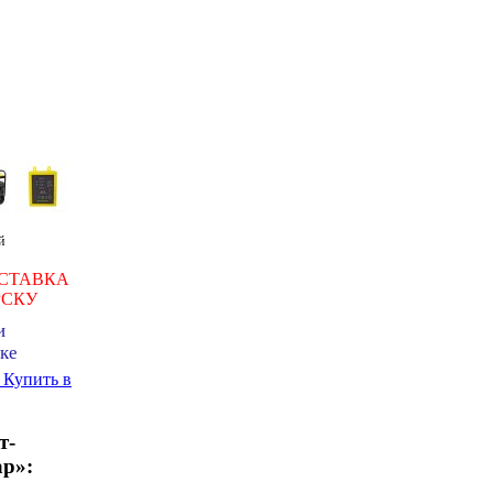
й
СТАВКА
РСКУ
и
ке
ь
Купить в
т-
ар»: