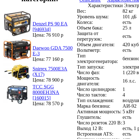
Характеристики Элект
Вес:
82 кг
Уровень шума:
101 дБ
Колеса:
есть
Denzel PS 90 EA
Объем бака:
25 л
[946934]
Защита от
Цена: 76 910 р
есть
перегрузок:
Объем двигателя:
420 куб
Daewoo GDA 7500
Вольтметр:
есть
E-3
Тип
бензин
Цена: 77 160 р
электрогенератора:
Тип запуска:
электри
Snirrex 7500E3A
Число фаз:
1 (220 
(X17)
Мощность
Цена: 78 900 р
16 л.с.
двигателя:
ТСС SGG
Число цилиндров:
1
8000EH3NA
Число тактов:
4
[160015]
Тип охлаждения:
воздуш
Цена: 78 570 р
Марка бензина:
АИ-92
Активная мощность:
5 кВт
Глушитель:
есть
Число розеток 220 В:
3
Выход 12 В:
есть, 1 
Встроенная ATS:
есть