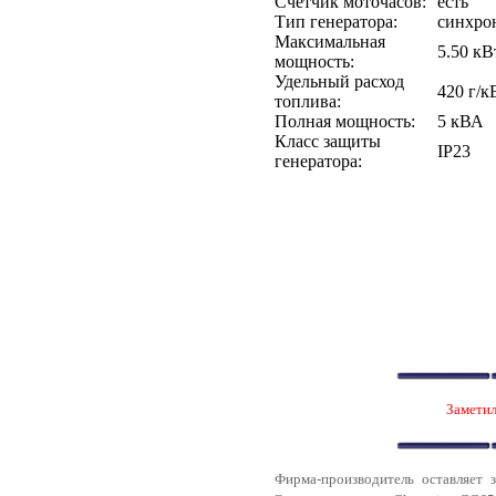
Счетчик моточасов:
есть
Тип генератора:
синхро
Максимальная
5.50 кВ
мощность:
Удельный расход
420 г/к
топлива:
Полная мощность:
5 кВА
Класс защиты
IP23
генератора:
Заметил
Фирма-производитель оставляет 