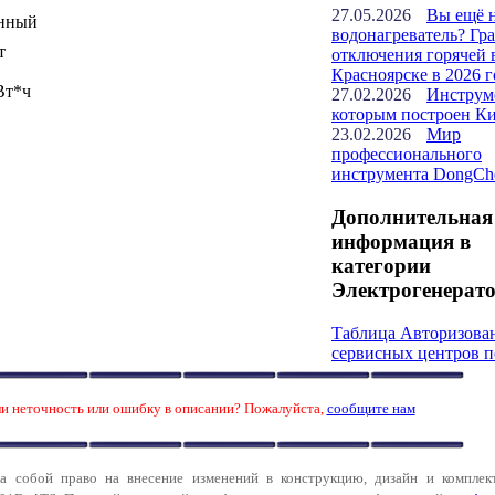
27.05.2026
Вы ещё 
нный
водонагреватель? Гр
т
отключения горячей 
Красноярске в 2026 г
Вт*ч
27.02.2026
Инструм
которым построен К
23.02.2026
Мир
профессионального
инструмента DongCh
Дополнительная
информация в
категории
Электрогенерато
Таблица Авторизова
сервисных центров п
и неточность или ошибку в описании? Пожалуйста,
сообщите нам
за собой право на внесение изменений в конструкцию, дизайн и комплек