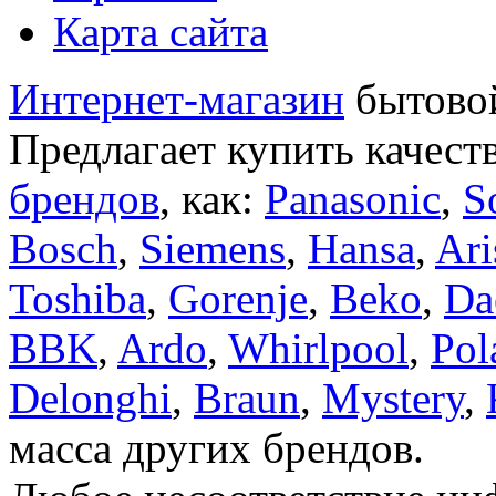
Карта сайта
Интернет-магазин
бытовой
Предлагает купить качест
брендов
, как:
Panasonic
,
S
Bosch
,
Siemens
,
Hansa
,
Ari
Toshiba
,
Gorenje
,
Beko
,
Da
BBK
,
Ardo
,
Whirlpool
,
Pol
Delonghi
,
Braun
,
Mystery
,
масса других брендов.