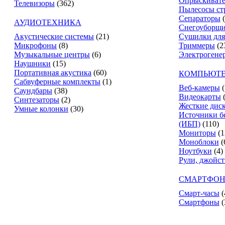
Опрыскиват
Телевизоры
(362)
Пылесосы ст
Сепараторы
АУДИОТЕХНИКА
Снегоуборщ
Акустические системы
(21)
Сушилки для
Микрофоны
(8)
Триммеры
(2
Музыкальные центры
(6)
Электрогене
Наушники
(15)
Портативная акустика
(60)
КОМПЬЮТЕ
Сабвуферные комплекты
(1)
Веб-камеры
(
Саундбары
(38)
Видеокарты
Синтезаторы
(2)
Жесткие дис
Умные колонки
(30)
Источники б
(ИБП)
(110)
Мониторы
(1
Моноблоки
(
Ноутбуки
(4)
Рули, джойс
СМАРТФОН
Смарт-часы
(
Смартфоны
(