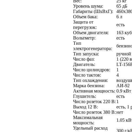
Вес:
25 кг
Уровень шума:
65 дБ
Габариты (ШхВхГ):
460x38
Объем бака:
6 л
Защита от
есть
перегрузок:
Объем двигателя:
163 куб
Вольтметр:
есть
Тип
бензин
электрогенератора:
Тип запуска:
ручной
Число фаз:
1 (220 
Двигатель:
LT-156
Число цилиндров:
1
Число тактов:
4
Тип охлаждения:
воздуш
Марка бензина:
АИ-92
Активная мощность:
0.9 кВт
Глушитель:
есть
Число розеток 220 В:
1
Выход 12 В:
есть, 1 
Число розеток 380 В:
нет
Максимальная
1.05 кВ
мощность:
Удельный расход
300 г/к