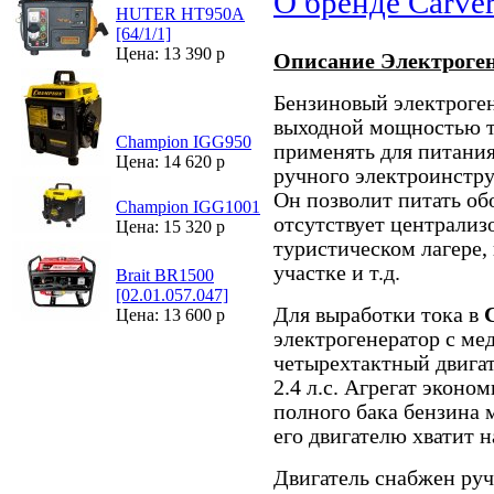
О бренде Carve
HUTER HT950A
[64/1/1]
Цена: 13 390 р
Описание Электроген
Бензиновый электроге
выходной мощностью т
Champion IGG950
применять для питания
Цена: 14 620 р
ручного электроинстру
Он позволит питать об
Champion IGG1001
отсутствует централиз
Цена: 15 320 р
туристическом лагере,
участке и т.д.
Brait BR1500
[02.01.057.047]
Для выработки тока в
Цена: 13 600 р
электрогенератор с ме
четырехтактный двига
2.4 л.с. Агрегат эконо
полного бака бензина 
его двигателю хватит н
Двигатель снабжен ру