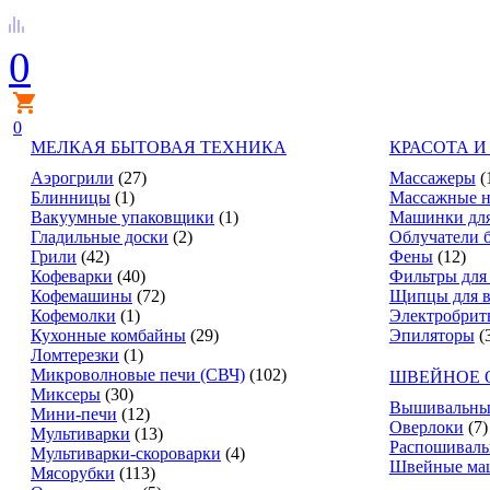
0
0
МЕЛКАЯ БЫТОВАЯ ТЕХНИКА
КРАСОТА И
Аэрогрили
(27)
Массажеры
(
Блинницы
(1)
Массажные н
Вакуумные упаковщики
(1)
Машинки для
Гладильные доски
(2)
Облучатели 
Грили
(42)
Фены
(12)
Кофеварки
(40)
Фильтры для
Кофемашины
(72)
Щипцы для в
Кофемолки
(1)
Электробрит
Кухонные комбайны
(29)
Эпиляторы
(
Ломтерезки
(1)
Микроволновые печи (СВЧ)
(102)
ШВЕЙНОЕ 
Миксеры
(30)
Вышивальны
Мини-печи
(12)
Оверлоки
(7)
Мультиварки
(13)
Распошивал
Мультиварки-скороварки
(4)
Швейные ма
Мясорубки
(113)