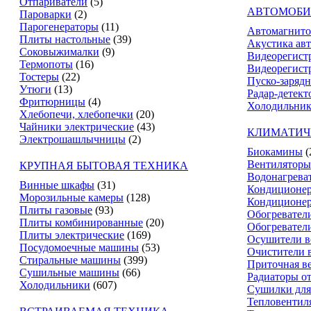
Отпариватели
(5)
АВТОМОБИ
Пароварки
(2)
Парогенераторы
(11)
Автомагнит
Плиты настольные
(39)
Акустика ав
Соковыжималки
(9)
Видеорегист
Термопоты
(16)
Видеорегистр
Тостеры
(22)
Пуско-зарядн
Утюги
(13)
Радар-детект
Фритюрницы
(4)
Холодильник
Хлебопечи, хлебопечки
(20)
Чайники электрические
(43)
КЛИМАТИЧ
Электрошашлычницы
(2)
Биокамины
(
Вентиляторы
КРУПНАЯ БЫТОВАЯ ТЕХНИКА
Водонагрева
Винные шкафы
(31)
Кондиционе
Морозильные камеры
(128)
Кондиционе
Плиты газовые
(93)
Обогревател
Плиты комбинированные
(20)
Обогревател
Плиты электрические
(169)
Осушители в
Посудомоечные машины
(53)
Очистители 
Стиральные машины
(399)
Приточная в
Сушильные машины
(66)
Радиаторы о
Холодильники
(607)
Сушилки для
Тепловентил