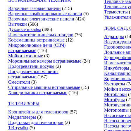
ВСТРАИВАЕМАЯ ТЕХНИКА
Тепловые за
Тепловые пу
Варочные газовые панели
(215)
Термостаты
(
Варочные комбинированные панели
(5)
Увлажнители
Варочные электрические панели
(424)
Вытяжки
(506)
ДОМ, САД,
Духовые шкафы
(496)
Измельчители пищевых отходов
(36)
Аэраторы
(14
Кофемашины встраиваемые
(12)
Воздуходувк
Микроволновые печи (СВЧ)
Газонокосил
встраиваемые
(116)
Доильные ап
Мойки кухонные
(3)
Зернодробил
Морозильные камеры встраиваемые
(24)
Измельчители
Подогреватели посуды
(2)
Инкубаторы 
Посудомоечные машины
Канализацио
встраиваемые
(167)
Кормоизмель
Смесители
(3)
Кусторезы
(7
Стиральные машины встраиваемые
(15)
Мойки высок
Холодильники встраиваемые
(116)
Мотоблоки
(
Мотобуры
(2
ТЕЛЕВИЗОРЫ
Мотокультив
Мотопомпы
Кронштейны для телевизоров
(57)
Насосные ст
Медиаплееры
(3)
Насосы пове
Подставки для телевизоров
(2)
Насосы погр
ТВ тумбы
(5)