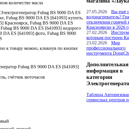
магазина «Лаук
ном количестве масла
27.05.2026
Вы ещё 
: Электрогенератор Fubag BS 9000 DA ES
водонагреватель? Гр
ке, Fubag BS 9000 DA ES [641093] купить,
отключения горячей 
3] Красноярск, Fubag BS 9000 DA ES
Красноярске в 2026 г
 Fubag BS 9000 DA ES [641093] недорого
27.02.2026
Инструм
0 DA ES [641093] фото, Fubag BS 9000
которым построен К
S
23.02.2026
Мир
профессионального
но к товару можно, кликнув по кнопке
инструмента DongCh
Дополнительная
нератор Fubag BS 9000 DA ES [641093]
информация в
категории
ль, счётчик моточасов
Электрогенерато
Таблица Авторизова
сервисных центров п
овый
ический, ручной