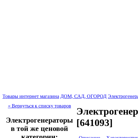
Товары интернет магазина
ДОМ, САД, ОГОРОД
Электрогенер
« Вернуться к списку товаров
Электрогенер
Электрогенераторы
[641093]
в той же ценовой
категории:
Описание
Характеристи