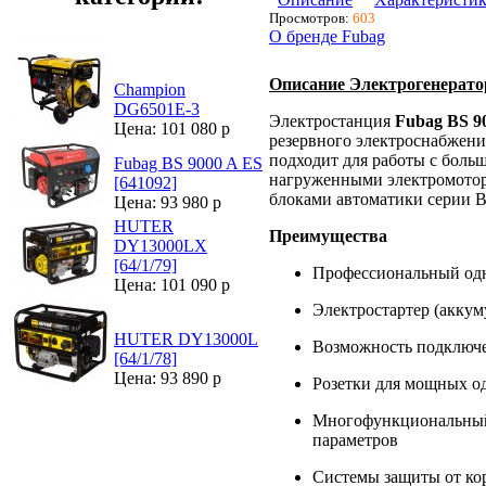
Просмотров:
603
О бренде Fubag
Описание Электрогенератор
Champion
DG6501E-3
Электростанция
Fubag BS 9
Цена: 101 080 р
резервного электроснабжени
подходит для работы с боль
Fubag BS 9000 A ES
нагруженными электромотор
[641092]
блоками автоматики серии B
Цена: 93 980 р
HUTER
Преимущества
DY13000LX
[64/1/79]
Профессиональный од
Цена: 101 090 р
Электростартер (аккум
HUTER DY13000L
Возможность подключе
[64/1/78]
Цена: 93 890 р
Розетки для мощных о
Многофункциональный
параметров
Системы защиты от кор