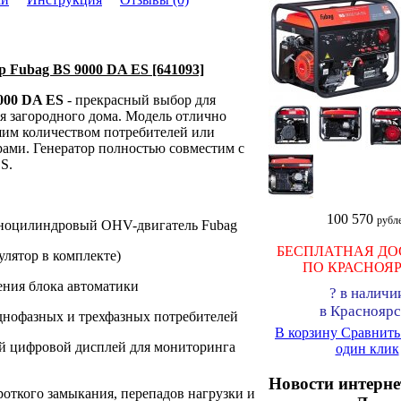
 Fubag BS 9000 DA ES [641093]
000 DA ES
- прекрасный выбор для
я загородного дома. Модель отлично
шим количеством потребителей или
ами. Генератор полностью совместим с
S.
100 570
рубл
ноцилиндровый OHV-двигатель Fubag
БЕСПЛАТНАЯ ДО
улятор в комплекте)
ПО КРАСНОЯ
ния блока автоматики
?
в наличи
в Красноярс
днофазных и трехфазных потребителей
В корзину
Сравнит
 цифровой дисплей для мониторинга
один клик
Новости интерне
откого замыкания, перепадов нагрузки и