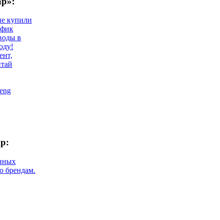
ар»:
не купили
афик
воды в
оду!
ент,
итай
eng
р:
нных
о брендам.