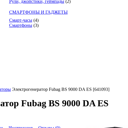
Рули, джойстики, геймпады
(2)
СМАРТФОНЫ И ГАДЖЕТЫ
Смарт-часы
(4)
Смартфоны
(3)
аторы
Электрогенератор Fubag BS 9000 DA ES [641093]
атор Fubag BS 9000 DA ES
ки
Инструкция
Отзывы (0)