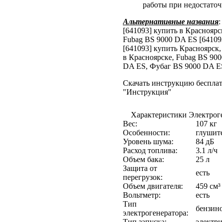
работы при недостаточ
Альтернативные названия
[641093] купить в Красноярс
Fubag BS 9000 DA ES [64109
[641093] купить Красноярск,
в Красноярске, Fubag BS 900
DA ES, Фубаг BS 9000 DA E
Скачать инструкцию бесплат
"Инструкция"
Характеристики Электроге
Вес:
107 кг
Особенности:
глушите
Уровень шума:
84 дБ
Расход топлива:
3.1 л/ч
Объем бака:
25 л
Защита от
есть
перегрузок:
Объем двигателя:
459 см³
Вольтметр:
есть
Тип
бензин
электрогенератора:
Тип запуска:
электр