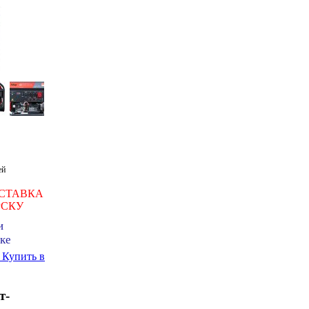
ей
СТАВКА
РСКУ
и
ке
ь
Купить в
т-