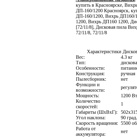
купить в Красноярске, Вихр
ДП-160/1200 Красноярск, ку
ДП-160/1200, Вихрь ДП160/1
1200, Вихрь ДП160 1200, Дис
[72/11/8], Дисковая пила Вих
72/11/8, 72/11/8
Характеристики Дисков
Вес:
4.3 кг
Тип:
дисков
Особенности:
питание
Конструкция:
ручная
Пылесборник:
нет
Функции и
регуля
возможности:
Мощность:
1200 В
Количество
1
скоростей:
Габариты (ШхВхГ):
502х31
Угол наклона:
90 град
Скорость вращения:
5500 о
Работа от
нет
аккумулятора: