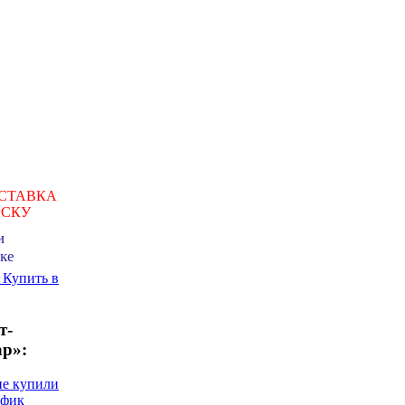
СТАВКА
РСКУ
и
ке
ь
Купить в
т-
ар»:
не купили
афик