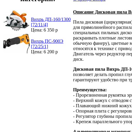
Описание Дисковая пила В
Вихрь ДП-160/1300
Пила дисковая (циркулярная
[72/11/4]
для прямолинейного распила
Цена: 6 350 р
специальных пильных диско
раскраивать плотные листов
Вихрь ПС-900Э
обычную фанеру), цветные м
[72/25/1]
относятся к технике с приво
Цена: 6 200 р
Двигатель через редуктор п
диск.
Дисковая пила Вихрь ДП-1
позволяет делать пропил глу
гарантируют удобство при т
Преимущества:
- Прорезиненная рукоятка э
- Верхний кожух с отводом 
- Плавающий нижний кожух 
- Опорная плита с регулиров
- Регулятор глубины пропила
- Крепеж параллельного упо
Альтернативные названия