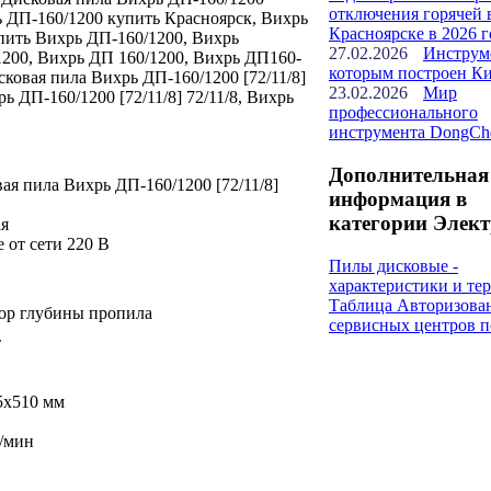
отключения горячей 
ь ДП-160/1200 купить Красноярск, Вихрь
Красноярске в 2026 г
пить Вихрь ДП-160/1200, Вихрь
27.02.2026
Инструм
200, Вихрь ДП 160/1200, Вихрь ДП160-
которым построен К
ковая пила Вихрь ДП-160/1200 [72/11/8]
23.02.2026
Мир
рь ДП-160/1200 [72/11/8] 72/11/8, Вихрь
профессионального
инструмента DongCh
Дополнительная
ая пила Вихрь ДП-160/1200 [72/11/8]
информация в
категории Элект
ая
 от сети 220 В
Пилы дисковые -
характеристики и т
Таблица Авторизова
тор глубины пропила
сервисных центров п
т
5х510 мм
.
б/мин