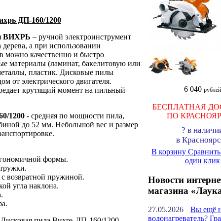
ихрь ДП-160/1200
)
ВИХРЬ
– ручной электроинструмент
 дерева, а при использовании
в можно качественно и быстро
ые материалы (ламинат, бакелитовую или
еталлы, пластик. Дисковые пилы
дом от электрического двигателя.
6 040
ередает крутящий момент на пильный
рублей
БЕСПЛАТНАЯ ДО
60/1200
- cредняя по мощности пила,
ПО КРАСНОЯ
биной до 52 мм. Небольшой вес и размер
?
в наличи
ранспортировке.
в Красноярс
В корзину
Сравнит
ргономичной формы.
один клик
стружки.
с возвратной пружиной.
Новости интерне
кой угла наклона.
магазина «Лаук
.
ра.
27.05.2026
Вы ещё 
водонагреватель? Гр
: Дисковая пила Вихрь ДП-160/1200