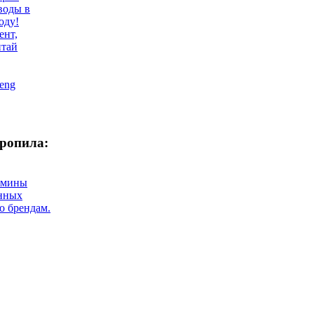
воды в
оду!
ент,
итай
eng
ропила:
ермины
нных
о брендам.