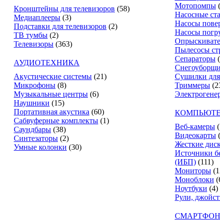
Мотопомпы
Кронштейны для телевизоров
(58)
Насосные ст
Медиаплееры
(3)
Насосы пове
Подставки для телевизоров
(2)
Насосы погр
ТВ тумбы
(2)
Опрыскиват
Телевизоры
(363)
Пылесосы ст
Сепараторы
АУДИОТЕХНИКА
Снегоуборщ
Акустические системы
(21)
Сушилки для
Микрофоны
(8)
Триммеры
(2
Музыкальные центры
(6)
Электрогене
Наушники
(15)
Портативная акустика
(60)
КОМПЬЮТЕ
Сабвуферные комплекты
(1)
Веб-камеры
(
Саундбары
(38)
Видеокарты
Синтезаторы
(2)
Жесткие дис
Умные колонки
(30)
Источники б
(ИБП)
(111)
Мониторы
(1
Моноблоки
(
Ноутбуки
(4)
Рули, джойс
СМАРТФОН