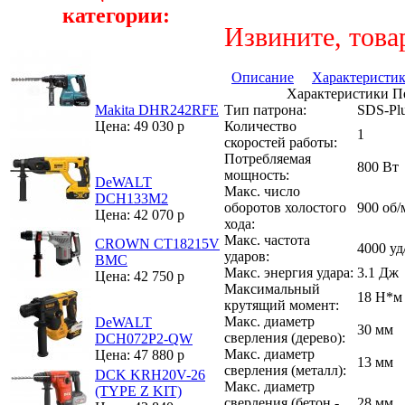
категории:
Извините, това
Описание
Характеристи
Характеристики П
Тип патрона:
SDS-Pl
Makita DHR242RFE
Количество
Цена: 49 030 р
1
скоростей работы:
Потребляемая
800 Вт
мощность:
DeWALT
Макс. число
DCH133M2
оборотов холостого
900 об
Цена: 42 070 р
хода:
Макс. частота
CROWN CT18215V
4000 уд
ударов:
BMC
Макс. энергия удара:
3.1 Дж
Цена: 42 750 р
Максимальный
18 Н*м
крутящий момент:
Макс. диаметр
DeWALT
30 мм
сверления (дерево):
DCH072P2-QW
Макс. диаметр
Цена: 47 880 р
13 мм
сверления (металл):
DCK KRH20V-26
Макс. диаметр
(TYPE Z KIT)
сверления (бетон -
28 мм