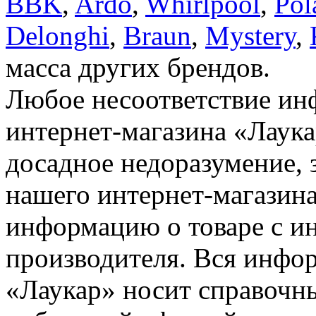
BBK
,
Ardo
,
Whirlpool
,
Pol
Delonghi
,
Braun
,
Mystery
,
масса других брендов.
Любое несоответствие инф
интернет-магазина «Лаука
досадное недоразумение, 
нашего интернет-магазина
информацию о товаре с и
производителя. Вся инфор
«Лаукар» носит справочны