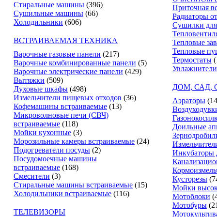
Стиральные машины
(396)
Приточная в
Сушильные машины
(66)
Радиаторы о
Холодильники
(606)
Сушилки для
Тепловентил
ВСТРАИВАЕМАЯ ТЕХНИКА
Тепловые за
Тепловые пу
Варочные газовые панели
(217)
Термостаты
(
Варочные комбинированные панели
(5)
Увлажнители
Варочные электрические панели
(429)
Вытяжки
(509)
ДОМ, САД,
Духовые шкафы
(498)
Измельчители пищевых отходов
(36)
Аэраторы
(14
Кофемашины встраиваемые
(13)
Воздуходувк
Микроволновые печи (СВЧ)
Газонокосил
встраиваемые
(118)
Доильные ап
Мойки кухонные
(3)
Зернодробил
Морозильные камеры встраиваемые
(24)
Измельчители
Подогреватели посуды
(2)
Инкубаторы 
Посудомоечные машины
Канализацио
встраиваемые
(168)
Кормоизмель
Смесители
(3)
Кусторезы
(7
Стиральные машины встраиваемые
(15)
Мойки высок
Холодильники встраиваемые
(116)
Мотоблоки
(
Мотобуры
(2
ТЕЛЕВИЗОРЫ
Мотокультив