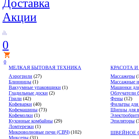
Доставка
Акции
0
0
МЕЛКАЯ БЫТОВАЯ ТЕХНИКА
КРАСОТА И
Аэрогрили
(27)
Массажеры
(
Блинницы
(1)
Массажные н
Вакуумные упаковщики
(1)
Машинки для
Гладильные доски
(2)
Облучатели 
Грили
(42)
Фены
(12)
Кофеварки
(40)
Фильтры для
Кофемашины
(73)
Щипцы для в
Кофемолки
(1)
Электробрит
Кухонные комбайны
(29)
Эпиляторы
(
Ломтерезки
(1)
Микроволновые печи (СВЧ)
(102)
ШВЕЙНОЕ 
Миксеры
(31)