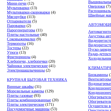
Вышивальны
Мини-печи
(12)
Оверлоки
(7)
Мультиварки
(13)
Распошивал
Мультиварки-скороварки
(4)
Швейные ма
Мясорубки
(113)
Отпариватели
(5)
АВТОМОБИ
Пароварки
(2)
Парогенераторы
(11)
Автомагнит
Плиты настольные
(40)
Акустика ав
Соковыжималки
(9)
Видеорегист
Термопоты
(16)
Видеорегистр
Тостеры
(22)
Пуско-зарядн
Утюги
(13)
Радар-детект
Фритюрницы
(4)
Холодильник
Хлебопечи, хлебопечки
(20)
Чайники электрические
(41)
КЛИМАТИЧ
Электрошашлычницы
(2)
Биокамины
(
Вентиляторы
КРУПНАЯ БЫТОВАЯ ТЕХНИКА
Водонагрева
Винные шкафы
(31)
Кондиционе
Морозильные камеры
(129)
Кондиционе
Плиты газовые
(93)
Обогревател
Плиты комбинированные
(20)
Обогревател
Плиты электрические
(171)
Осушители в
Посудомоечные машины
(53)
Очистители 