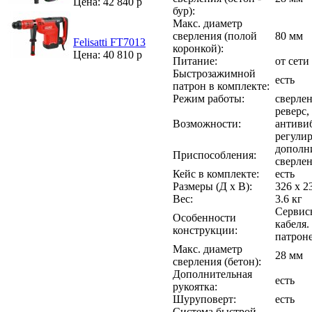
Цена: 42 840 р
бур):
Макс. диаметр
сверления (полой
80 мм
Felisatti FT7013
коронкой):
Цена: 40 810 р
Питание:
от сети
Быстрозажимной
есть
патрон в комплекте:
Режим работы:
сверлен
реверс,
Возможности:
антиви
регули
дополни
Приспособления:
сверлен
Кейс в комплекте:
есть
Размеры (Д х В):
326 x 2
Вес:
3.6 кг
Сервис
Особенности
кабеля.
конструкции:
патроне
Макс. диаметр
28 мм
сверления (бетон):
Дополнительная
есть
рукоятка:
Шуруповерт:
есть
Система быстрой