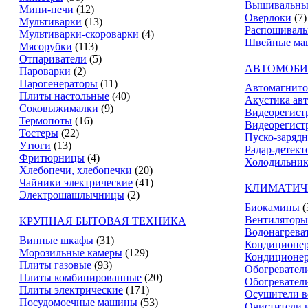
Вышивальны
Мини-печи
(12)
Оверлоки
(7)
Мультиварки
(13)
Распошивал
Мультиварки-скороварки
(4)
Швейные ма
Мясорубки
(113)
Отпариватели
(5)
АВТОМОБИ
Пароварки
(2)
Парогенераторы
(11)
Автомагнит
Плиты настольные
(40)
Акустика ав
Соковыжималки
(9)
Видеорегист
Термопоты
(16)
Видеорегистр
Тостеры
(22)
Пуско-зарядн
Утюги
(13)
Радар-детект
Фритюрницы
(4)
Холодильник
Хлебопечи, хлебопечки
(20)
Чайники электрические
(41)
КЛИМАТИЧ
Электрошашлычницы
(2)
Биокамины
(
Вентиляторы
КРУПНАЯ БЫТОВАЯ ТЕХНИКА
Водонагрева
Винные шкафы
(31)
Кондиционе
Морозильные камеры
(129)
Кондиционе
Плиты газовые
(93)
Обогревател
Плиты комбинированные
(20)
Обогревател
Плиты электрические
(171)
Осушители в
Посудомоечные машины
(53)
Очистители 