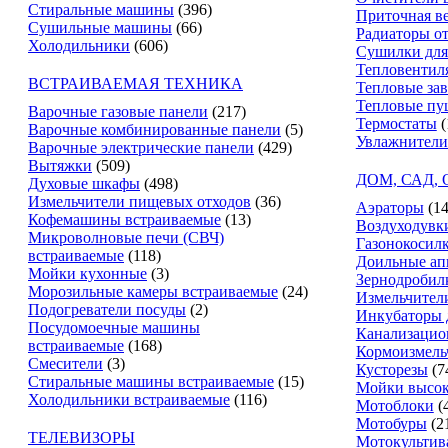
Стиральные машины
(396)
Приточная в
Сушильные машины
(66)
Радиаторы о
Холодильники
(606)
Сушилки для
Тепловентил
ВСТРАИВАЕМАЯ ТЕХНИКА
Тепловые за
Тепловые пу
Варочные газовые панели
(217)
Термостаты
(
Варочные комбинированные панели
(5)
Увлажнители
Варочные электрические панели
(429)
Вытяжки
(509)
ДОМ, САД,
Духовые шкафы
(498)
Измельчители пищевых отходов
(36)
Аэраторы
(14
Кофемашины встраиваемые
(13)
Воздуходувк
Микроволновые печи (СВЧ)
Газонокосил
встраиваемые
(118)
Доильные ап
Мойки кухонные
(3)
Зернодробил
Морозильные камеры встраиваемые
(24)
Измельчители
Подогреватели посуды
(2)
Инкубаторы 
Посудомоечные машины
Канализацио
встраиваемые
(168)
Кормоизмель
Смесители
(3)
Кусторезы
(7
Стиральные машины встраиваемые
(15)
Мойки высок
Холодильники встраиваемые
(116)
Мотоблоки
(
Мотобуры
(2
ТЕЛЕВИЗОРЫ
Мотокультив