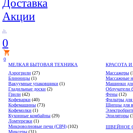
Доставка
Акции
0
0
МЕЛКАЯ БЫТОВАЯ ТЕХНИКА
КРАСОТА И
Аэрогрили
(27)
Массажеры
(
Блинницы
(1)
Массажные н
Вакуумные упаковщики
(1)
Машинки для
Гладильные доски
(2)
Облучатели 
Грили
(42)
Фены
(12)
Кофеварки
(40)
Фильтры для
Кофемашины
(73)
Щипцы для в
Кофемолки
(1)
Электробрит
Кухонные комбайны
(29)
Эпиляторы
(
Ломтерезки
(1)
Микроволновые печи (СВЧ)
(102)
ШВЕЙНОЕ 
Миксеры
(31)