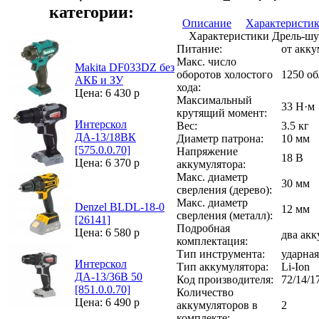
категории:
Описание
Характеристи
Характеристики Дрель-шу
Питание:
от акку
Макс. число
Makita DF033DZ без
оборотов холостого
1250 о
АКБ и ЗУ
хода:
Цена: 6 430 р
Максимальный
33 Н·м
крутящий момент:
Интерскол
Вес:
3.5 кг
ДА-13/18ВК
Диаметр патрона:
10 мм
[575.0.0.70]
Напряжение
18 В
Цена: 6 370 р
аккумулятора:
Макс. диаметр
30 мм
сверления (дерево):
Макс. диаметр
Denzel BLDL-18-0
12 мм
сверления (металл):
[26141]
Подробная
Цена: 6 580 р
два акк
комплектация:
Тип инструмента:
ударна
Интерскол
Тип аккумулятора:
Li-Ion
ДА-13/36В 50
Код производителя:
72/14/1
[851.0.0.70]
Количество
Цена: 6 490 р
аккумуляторов в
2
комплекте: