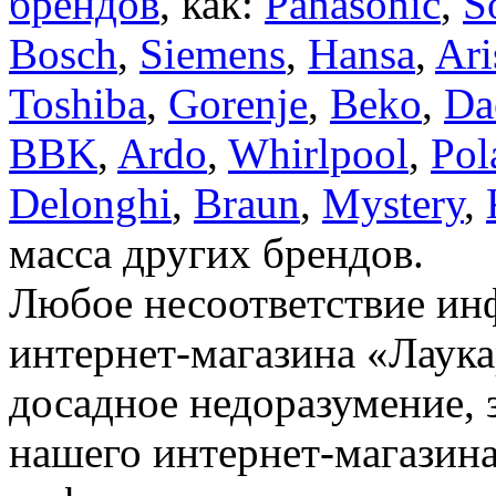
брендов
, как:
Panasonic
,
S
Bosch
,
Siemens
,
Hansa
,
Ari
Toshiba
,
Gorenje
,
Beko
,
Da
BBK
,
Ardo
,
Whirlpool
,
Pol
Delonghi
,
Braun
,
Mystery
,
масса других брендов.
Любое несоответствие инф
интернет-магазина «Лаука
досадное недоразумение, 
нашего интернет-магазина