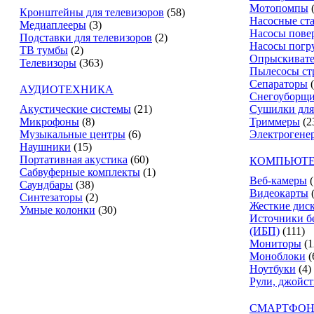
Мотопомпы
Кронштейны для телевизоров
(58)
Насосные ст
Медиаплееры
(3)
Насосы пове
Подставки для телевизоров
(2)
Насосы погр
ТВ тумбы
(2)
Опрыскиват
Телевизоры
(363)
Пылесосы ст
Сепараторы
АУДИОТЕХНИКА
Снегоуборщ
Акустические системы
(21)
Сушилки для
Микрофоны
(8)
Триммеры
(2
Музыкальные центры
(6)
Электрогене
Наушники
(15)
Портативная акустика
(60)
КОМПЬЮТЕ
Сабвуферные комплекты
(1)
Веб-камеры
(
Саундбары
(38)
Видеокарты
Синтезаторы
(2)
Жесткие дис
Умные колонки
(30)
Источники б
(ИБП)
(111)
Мониторы
(1
Моноблоки
(
Ноутбуки
(4)
Рули, джойс
СМАРТФОН