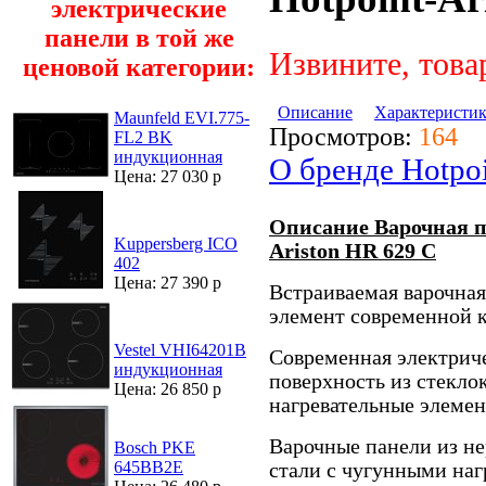
электрические
панели в той же
Извините, това
ценовой категории:
Описание
Характеристи
Maunfeld EVI.775-
Просмотров:
164
FL2 BK
индукционная
О бренде Hotpoi
Цена: 27 030 р
Описание Варочная п
Kuppersberg ICO
Ariston HR 629 C
402
Цена: 27 390 р
Встраиваемая варочна
элемент современной 
Vestel VHI64201B
Современная электрич
индукционная
поверхность из стекло
Цена: 26 850 р
нагревательные элемен
Варочные панели из н
Bosch PKE
645BB2E
стали с чугунными на