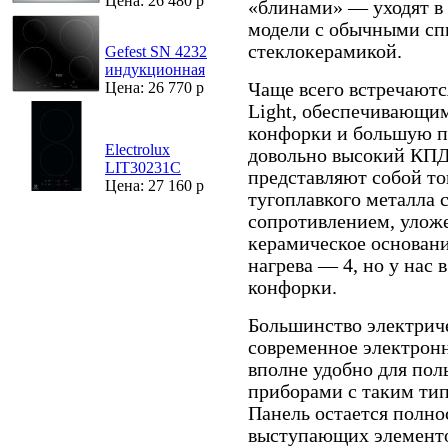
Цена: 26 480 р
«блинами» — уходят в
модели с обычными с
стеклокерамикой.
Gefest SN 4232
индукционная
Чаще всего встречаютс
Цена: 26 770 р
Light, обеспечивающи
конфорки и большую п
Electrolux
довольно высокий КПД)
LIT30231C
представляют собой т
Цена: 27 160 р
тугоплавкого металла 
сопротивлением, улож
керамическое основани
нагрева — 4, но у нас 
конфорки.
Большинство электрич
современное электронн
вполне удобно для поль
приборами с таким тип
Панель остается полно
выступающих элементов