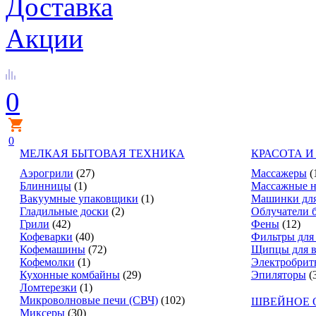
Доставка
Акции
0
0
МЕЛКАЯ БЫТОВАЯ ТЕХНИКА
КРАСОТА И
Аэрогрили
(27)
Массажеры
(
Блинницы
(1)
Массажные н
Вакуумные упаковщики
(1)
Машинки для
Гладильные доски
(2)
Облучатели 
Грили
(42)
Фены
(12)
Кофеварки
(40)
Фильтры для
Кофемашины
(72)
Щипцы для в
Кофемолки
(1)
Электробрит
Кухонные комбайны
(29)
Эпиляторы
(
Ломтерезки
(1)
Микроволновые печи (СВЧ)
(102)
ШВЕЙНОЕ 
Миксеры
(30)