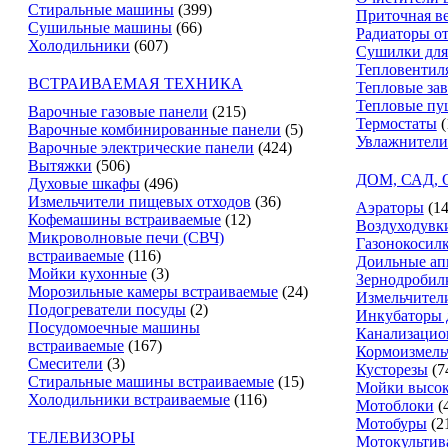
Стиральные машины
(399)
Приточная в
Сушильные машины
(66)
Радиаторы о
Холодильники
(607)
Сушилки для
Тепловентил
ВСТРАИВАЕМАЯ ТЕХНИКА
Тепловые за
Тепловые пу
Варочные газовые панели
(215)
Термостаты
(
Варочные комбинированные панели
(5)
Увлажнители
Варочные электрические панели
(424)
Вытяжки
(506)
ДОМ, САД,
Духовые шкафы
(496)
Измельчители пищевых отходов
(36)
Аэраторы
(14
Кофемашины встраиваемые
(12)
Воздуходувк
Микроволновые печи (СВЧ)
Газонокосил
встраиваемые
(116)
Доильные ап
Мойки кухонные
(3)
Зернодробил
Морозильные камеры встраиваемые
(24)
Измельчители
Подогреватели посуды
(2)
Инкубаторы 
Посудомоечные машины
Канализацио
встраиваемые
(167)
Кормоизмель
Смесители
(3)
Кусторезы
(7
Стиральные машины встраиваемые
(15)
Мойки высок
Холодильники встраиваемые
(116)
Мотоблоки
(
Мотобуры
(2
ТЕЛЕВИЗОРЫ
Мотокультив