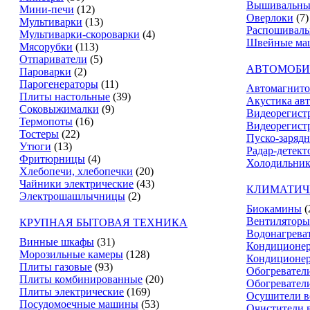
Вышивальны
Мини-печи
(12)
Оверлоки
(7)
Мультиварки
(13)
Распошивал
Мультиварки-скороварки
(4)
Швейные ма
Мясорубки
(113)
Отпариватели
(5)
АВТОМОБИ
Пароварки
(2)
Парогенераторы
(11)
Автомагнит
Плиты настольные
(39)
Акустика ав
Соковыжималки
(9)
Видеорегист
Термопоты
(16)
Видеорегистр
Тостеры
(22)
Пуско-зарядн
Утюги
(13)
Радар-детект
Фритюрницы
(4)
Холодильник
Хлебопечи, хлебопечки
(20)
Чайники электрические
(43)
КЛИМАТИЧ
Электрошашлычницы
(2)
Биокамины
(
Вентиляторы
КРУПНАЯ БЫТОВАЯ ТЕХНИКА
Водонагрева
Винные шкафы
(31)
Кондиционе
Морозильные камеры
(128)
Кондиционе
Плиты газовые
(93)
Обогревател
Плиты комбинированные
(20)
Обогревател
Плиты электрические
(169)
Осушители в
Посудомоечные машины
(53)
Очистители 