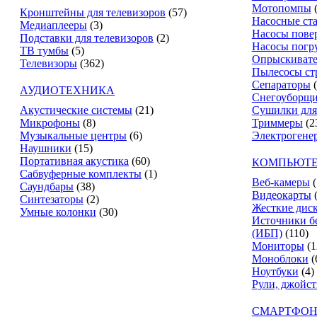
Мотопомпы
Кронштейны для телевизоров
(57)
Насосные ст
Медиаплееры
(3)
Насосы пове
Подставки для телевизоров
(2)
Насосы погр
ТВ тумбы
(5)
Опрыскиват
Телевизоры
(362)
Пылесосы ст
Сепараторы
АУДИОТЕХНИКА
Снегоуборщ
Акустические системы
(21)
Сушилки для
Микрофоны
(8)
Триммеры
(2
Музыкальные центры
(6)
Электрогене
Наушники
(15)
Портативная акустика
(60)
КОМПЬЮТЕ
Сабвуферные комплекты
(1)
Веб-камеры
(
Саундбары
(38)
Видеокарты
Синтезаторы
(2)
Жесткие дис
Умные колонки
(30)
Источники б
(ИБП)
(110)
Мониторы
(1
Моноблоки
(
Ноутбуки
(4)
Рули, джойс
СМАРТФОН