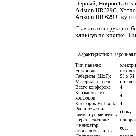
Черный, Hotpoint-Arist
Ariston HR629C, Хотпо
Ariston HR 629 C купи
Скачать инструкцию бе
кликнув по кнопке "И
Характеристики Варочная п
Тип панели:
электри
Установка:
незави
Габариты (ШхГ):
58 x 51
Материал панели:
стекло
Всего конфорок:
4
Керамических
4
конфорок:
Конфорок Hi Light:
4
Расположение
сбоку
панели управления:
Переключатели:
поворо
Индикатор
есть
остаточного тепла: