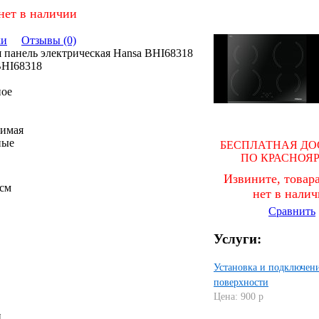
нет в наличии
ки
Отзывы (0)
 панель электрическая Hansa BHI68318
BHI68318
ное
симая
ные
БЕСПЛАТНАЯ ДО
ПО КРАСНОЯ
Извините, товара
 см
нет в нали
Сравнить
Услуги:
Установка и подключен
поверхности
Цена: 900 р
и