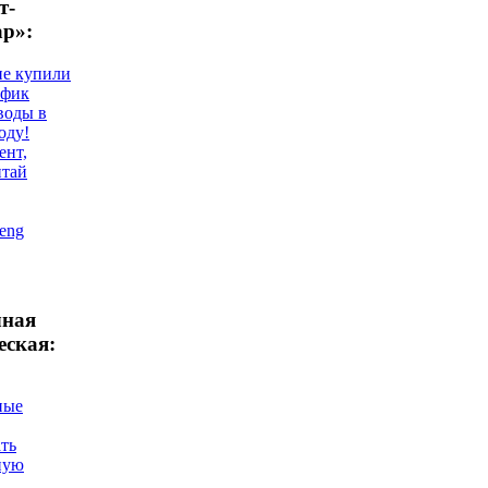
т-
ар»:
не купили
афик
воды в
оду!
ент,
итай
eng
чная
еская:
ные
ть
ную