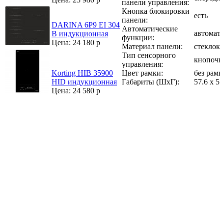
панели управления:
Кнопка блокировки
есть
панели:
DARINA 6Р9 ЕI 304
Автоматические
автома
B индукционная
функции:
Цена: 24 180 р
Материал панели:
стекло
Тип сенсорного
кнопоч
управления:
Цвет рамки:
без рам
Korting HIB 35900
Габариты (ШхГ):
57.6 х 
HID индукционная
Цена: 24 580 р