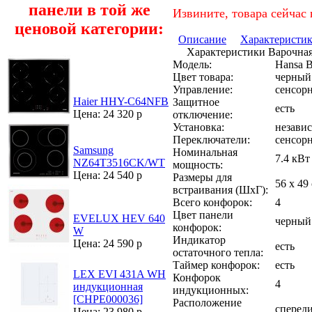
панели в той же
Извините, товара сейчас 
ценовой категории:
Описание
Характеристи
Характеристики Варочная
Модель:
Hansa 
Цвет товара:
черный
Управление:
сенсор
Haier HHY-C64NFB
Защитное
есть
Цена: 24 320 р
отключение:
Установка:
незави
Переключатели:
сенсор
Samsung
Номинальная
7.4 кВт
NZ64T3516CK/WT
мощность:
Цена: 24 540 р
Размеры для
56 x 49
встраивания (ШхГ):
Всего конфорок:
4
Цвет панели
EVELUX HEV 640
черный
конфорок:
W
Индикатор
Цена: 24 590 р
есть
остаточного тепла:
Таймер конфорок:
есть
LEX EVI 431A WH
Конфорок
4
индукционная
индукционных:
[CHPE000036]
Расположение
сперед
Цена: 23 980 р