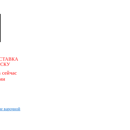
СТАВКА
РСКУ
 сейчас
чии
ие варочной