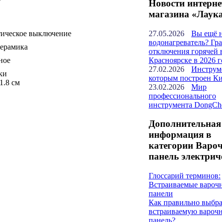
Новости интерне
магазина «Лаук
27.05.2026
Вы ещё 
тическое выключение
водонагреватель? Гр
керамика
отключения горячей 
Красноярске в 2026 г
ное
27.02.2026
Инструм
ки
которым построен К
51.8 см
23.02.2026
Мир
профессионального
инструмента DongCh
Дополнительная
информация в
категории Варо
панель электрич
Глоссарий терминов:
Встраиваемые вароч
панели
Как правильно выбра
встраиваемую вароч
панель?