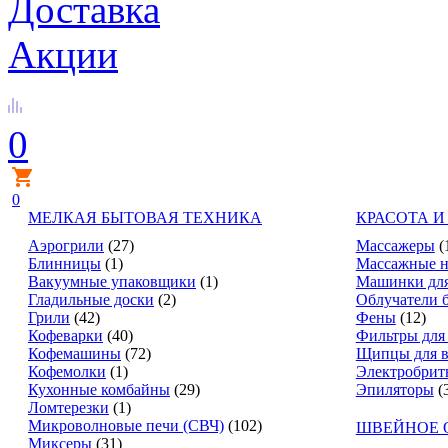
Доставка
Акции
0
0
МЕЛКАЯ БЫТОВАЯ ТЕХНИКА
КРАСОТА И
Аэрогрили
(27)
Массажеры
(
Блинницы
(1)
Массажные н
Вакуумные упаковщики
(1)
Машинки для
Гладильные доски
(2)
Облучатели 
Грили
(42)
Фены
(12)
Кофеварки
(40)
Фильтры для
Кофемашины
(72)
Щипцы для в
Кофемолки
(1)
Электробрит
Кухонные комбайны
(29)
Эпиляторы
(
Ломтерезки
(1)
Микроволновые печи (СВЧ)
(102)
ШВЕЙНОЕ 
Миксеры
(31)