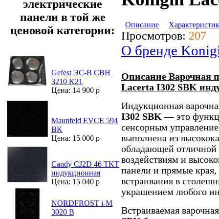
электрические
панели в той же
Описание
Характеристи
ценовой категории:
Просмотров:
207
О бренде Konig
Gefest ЭС-В СВН
Описание Варочная п
3210 K21
Lacerta I302 SBK ин
Цена: 14 900 р
Индукционная варочна
I302 SBK
— это функци
Maunfeld EVCE 594
сенсорным управление
BK
выполнена из высокок
Цена: 15 000 р
обладающей отличной 
воздействиям и высоко
Candy CJ2D 46 TKT
панели и прямые края,
индукционная
встраивания в столешн
Цена: 15 040 р
украшением любого ин
NORDFROST i-M
Встраиваемая варочна
3020 B