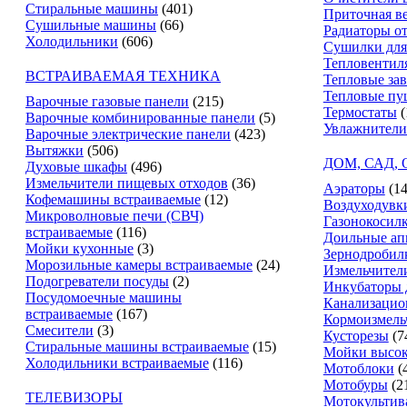
Стиральные машины
(401)
Приточная в
Сушильные машины
(66)
Радиаторы о
Холодильники
(606)
Сушилки для
Тепловентил
ВСТРАИВАЕМАЯ ТЕХНИКА
Тепловые за
Тепловые пу
Варочные газовые панели
(215)
Термостаты
(
Варочные комбинированные панели
(5)
Увлажнители
Варочные электрические панели
(423)
Вытяжки
(506)
ДОМ, САД,
Духовые шкафы
(496)
Измельчители пищевых отходов
(36)
Аэраторы
(14
Кофемашины встраиваемые
(12)
Воздуходувк
Микроволновые печи (СВЧ)
Газонокосил
встраиваемые
(116)
Доильные ап
Мойки кухонные
(3)
Зернодробил
Морозильные камеры встраиваемые
(24)
Измельчители
Подогреватели посуды
(2)
Инкубаторы 
Посудомоечные машины
Канализацио
встраиваемые
(167)
Кормоизмель
Смесители
(3)
Кусторезы
(7
Стиральные машины встраиваемые
(15)
Мойки высок
Холодильники встраиваемые
(116)
Мотоблоки
(
Мотобуры
(2
ТЕЛЕВИЗОРЫ
Мотокультив