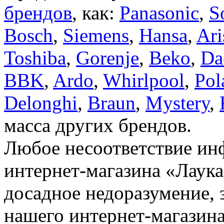
брендов
, как:
Panasonic
,
S
Bosch
,
Siemens
,
Hansa
,
Ari
Toshiba
,
Gorenje
,
Beko
,
Da
BBK
,
Ardo
,
Whirlpool
,
Pol
Delonghi
,
Braun
,
Mystery
,
масса других брендов.
Любое несоответствие инф
интернет-магазина «Лаука
досадное недоразумение, 
нашего интернет-магазина