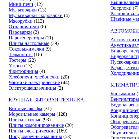
Вышивальны
Мини-печи
(12)
Оверлоки
(7)
Мультиварки
(13)
Распошивал
Мультиварки-скороварки
(4)
Швейные ма
Мясорубки
(113)
Отпариватели
(6)
АВТОМОБИ
Пароварки
(2)
Парогенераторы
(11)
Автомагнит
Плиты настольные
(39)
Акустика ав
Соковыжималки
(9)
Видеорегист
Термопоты
(16)
Видеорегистр
Тостеры
(22)
Пуско-зарядн
Утюги
(13)
Радар-детект
Фритюрницы
(4)
Холодильник
Хлебопечи, хлебопечки
(20)
Чайники электрические
(44)
КЛИМАТИЧ
Электрошашлычницы
(2)
Биокамины
(
Вентиляторы
КРУПНАЯ БЫТОВАЯ ТЕХНИКА
Водонагрева
Винные шкафы
(31)
Кондиционе
Морозильные камеры
(128)
Кондиционе
Плиты газовые
(93)
Обогревател
Плиты комбинированные
(20)
Обогревател
Плиты электрические
(169)
Осушители в
Посудомоечные машины
(53)
Очистители 