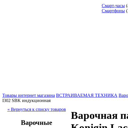
Смарт-часы
(
Смартфоны
(
Товары интернет магазина
ВСТРАИВАЕМАЯ ТЕХНИКА
Варо
I302 SBK индукционная
« Вернуться к списку товаров
Варочная п
Варочные
Konigin La