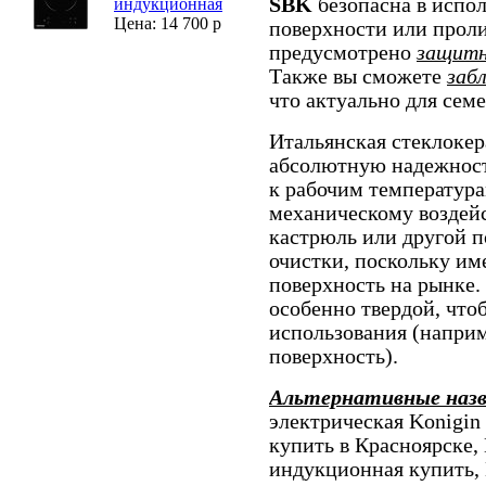
SBK
безопасна в испол
индукционная
Цена: 14 700 р
поверхности или проли
предусмотрено
защитн
Также вы сможете
заб
что актуально для сем
Итальянская стеклокер
абсолютную надежност
к рабочим температурам
механическому воздейс
кастрюль или другой п
очистки, поскольку и
поверхность на рынке.
особенно твердой, что
использования (наприм
поверхность).
Альтернативные наз
электрическая Konigin
купить в Красноярске, 
индукционная купить, 