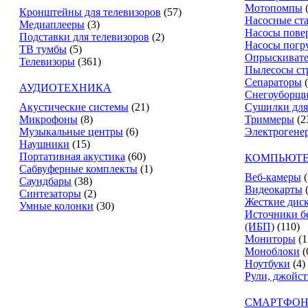
Мотопомпы
Кронштейны для телевизоров
(57)
Насосные ст
Медиаплееры
(3)
Насосы пове
Подставки для телевизоров
(2)
Насосы погр
ТВ тумбы
(5)
Опрыскиват
Телевизоры
(361)
Пылесосы ст
Сепараторы
АУДИОТЕХНИКА
Снегоуборщ
Акустические системы
(21)
Сушилки для
Микрофоны
(8)
Триммеры
(2
Музыкальные центры
(6)
Электрогене
Наушники
(15)
Портативная акустика
(60)
КОМПЬЮТЕ
Сабвуферные комплекты
(1)
Веб-камеры
(
Саундбары
(38)
Видеокарты
Синтезаторы
(2)
Жесткие дис
Умные колонки
(30)
Источники б
(ИБП)
(110)
Мониторы
(1
Моноблоки
(
Ноутбуки
(4)
Рули, джойс
СМАРТФОН