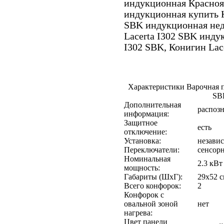
индукционная Краснояр
индукционная купить К
SBK индукционная недо
Lacerta I302 SBK инду
I302 SBK, Конигин Lac
Характеристики Варочная па
SB
Дополнительная
распозн
информация:
Защитное
есть
отключение:
Установка:
незави
Переключатели:
сенсор
Номинальная
2.3 кВт
мощность:
Габариты (ШхГ):
29х52 
Всего конфорок:
2
Конфорок с
овальной зоной
нет
нагрева:
Цвет панели