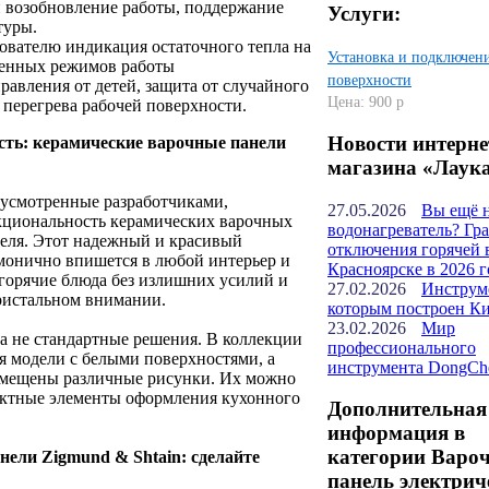
и возобновление работы, поддержание
Услуги:
туры.
ователю индикация остаточного тепла на
Установка и подключен
ленных режимов работы
поверхности
равления от детей, защита от случайного
Цена: 900 р
 перегрева рабочей поверхности.
Новости интерне
сть: керамические варочные панели
магазина «Лаук
усмотренные разработчиками,
27.05.2026
Вы ещё 
циональность керамических варочных
водонагреватель? Гр
теля. Этот надежный и красивый
отключения горячей 
монично впишется в любой интерьер и
Красноярске в 2026 г
 горячие блюда без излишних усилий и
27.02.2026
Инструм
ристальном внимании.
которым построен К
23.02.2026
Мир
а не стандартные решения. В коллекции
профессионального
я модели с белыми поверхностями, а
инструмента DongCh
азмещены различные рисунки. Их можно
ектные элементы оформления кухонного
Дополнительная
информация в
категории Варо
ели Zigmund & Shtain: сделайте
панель электрич