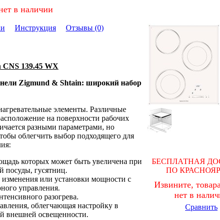
нет в наличии
ки
Инструкция
Отзывы (0)
n CNS 139.45 WX
нели Zigmund & Shtain: широкий набор
агревательные элементы. Различные
расположение на поверхности рабочих
личается разными параметрами, но
чтобы облегчить выбор подходящего для
ия:
ощадь которых может быть увеличена при
БЕСПЛАТНАЯ ДО
 посуды, гусятниц.
ПО КРАСНОЯ
 изменения или установки мощности с
Извините, товара
рного управления.
нет в нали
тенсивного разогрева.
авления, облегчающая настройку в
Сравнить
ой внешней освещенности.