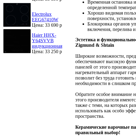
Временная остановка 
определенной темпера
Хорошо видимая польз
Electrolux
поверхности, установ
EEG67410W
Блокировка органов уп
Цена: 33 690 р
включения, перелива и
Haier HHX-
Эстетика и функционально
Y64SVVB
Zigmund & Shtain
индукционная
Цена: 33 250 р
Широкие возможности, пред
обеспечивают высокую функ
панелей от этого производи
нагревательный аппарат гар
позволит без труда готовить
необходимости в слишком п
Обратите особое внимание н
этого производителя имеютс
также с теми, на которых р
использовать как особо эфф
пространства.
Керамические варочные пан
правильный выбор!