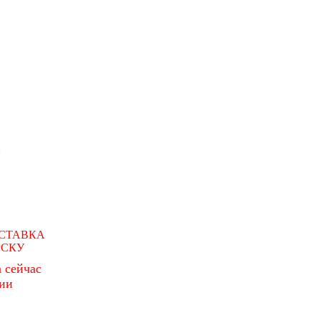
СТАВКА
РСКУ
 сейчас
чии