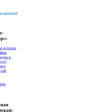
ие варочной
т-
ар»:
не купили
афик
воды в
оду!
ент,
итай
eng
чная
еская: