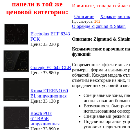
панели в той же
Извините, товара сейчас 
ценовой категории:
Описание
Характеристи
Просмотров:
202
О бренде Zigmund & Shtain
Electrolux EHF 6343
Описание Zigmund & Shtai
FOK
Цена: 33 230 р
Керамические варочные па
функций
Современные эффективные н
Gorenje EC 642 CLB
размеры, форма и взаимное 
Цена: 33 880 р
областей. Каждая модель от
отметим некоторые из них, 
определенных условий издел
Krona ETERNO 60
Специальные зоны, пл
BL индукционная
использовании большой
Цена: 33 130 р
Возможность быстрого
использованием сенсо
Bosch PUE
Специальный режим ин
611BB5E
Подсветка органов упр
индукционная
условиях недостаточн
Цена: 33 890 р