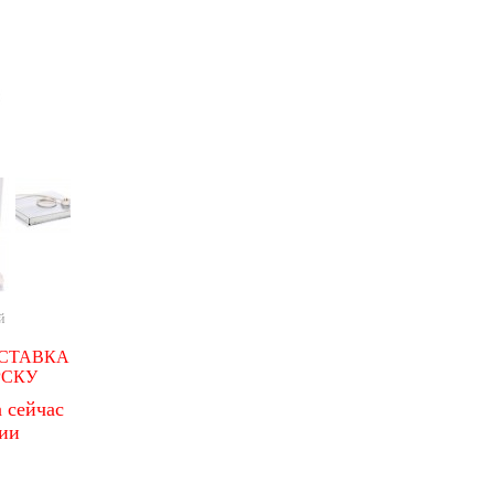
й
СТАВКА
РСКУ
 сейчас
чии