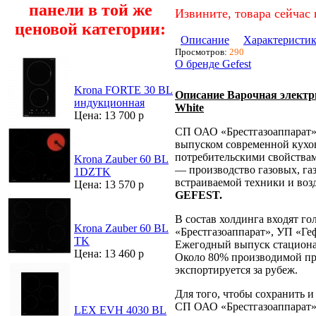
панели в той же
Извините, товара сейчас 
ценовой категории:
Описание
Характеристи
Просмотров:
290
О бренде Gefest
Krona FORTE 30 BL
Описание Варочная электр
индукционная
White
Цена: 13 700 р
СП ОАО «Брестгазоаппарат»
выпуском современной кухо
потребительскими свойства
Krona Zauber 60 BL
— производство газовых, газ
1DZTK
встраиваемой техники и воз
Цена: 13 570 р
GEFEST.
В состав холдинга входят г
Krona Zauber 60 BL
«Брестгазоаппарат», УП «Ге
TK
Ежегодный выпуск стационар
Цена: 13 460 р
Около 80% производимой пр
экспортируется за рубеж.
Для того, чтобы сохранить 
СП ОАО «Брестгазоаппарат» 
LEX EVH 4030 BL