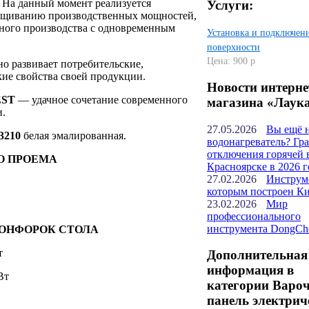
. На данный момент реализуется
Услуги:
ащиванию производственных мощностей,
ного производства с одновременным
Установка и подключен
поверхности
Цена: 900 р
но развивает потребительские,
кие свойства своей продукции.
Новости интерне
EST
— удачное сочетание современного
магазина «Лаук
и.
27.05.2026
Вы ещё 
3210
белая эмалированная.
водонагреватель? Гр
отключения горячей 
О ПРОЕМА
Красноярске в 2026 г
27.02.2026
Инструм
которым построен К
23.02.2026
Мир
профессионального
инструмента DongCh
ОНФОРОК СТОЛА
т
Дополнительная
информация в
Вт
категории Варо
панель электрич