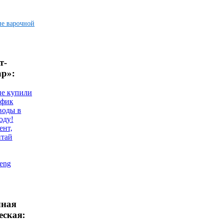
ие варочной
т-
ар»:
не купили
афик
воды в
оду!
ент,
итай
eng
чная
еская: