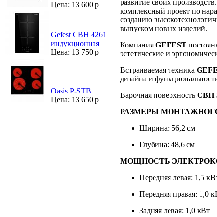
развитие своих производств
Цена: 13 600 р
комплексный проект по нар
созданию высокотехнологич
выпуском новых изделий.
Gefest CBH 4261
индукционная
Компания
GEFEST
постоян
Цена: 13 750 р
эстетические и эргономичес
Встраиваемая техника
GEF
дизайна и функциональност
Oasis P-STB
Варочная поверхность
СВН 
Цена: 13 650 р
РАЗМЕРЫ МОНТАЖНОГ
Ширина: 56,2 см
Глубина: 48,6 см
МОЩНОСТЬ ЭЛЕКТРОК
Передняя левая: 1,5 кВ
Передняя правая: 1,0 к
Задняя левая: 1,0 кВт