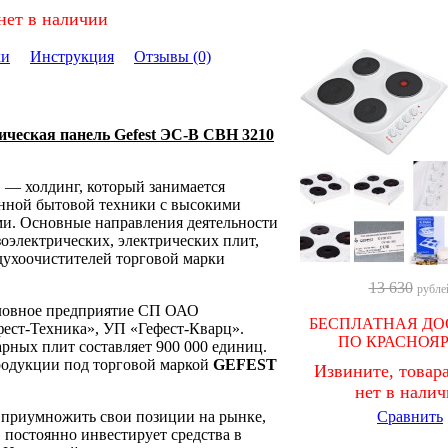
нет в наличии
ки
Инструкция
Отзывы (0)
ическая панель Gefest ЭС-В СВН 3210
 — холдинг, который занимается
нной бытовой техники с высокими
ми. Основные направления деятельности
оэлектрических, электрических плит,
духоочистителей торговой марки
13 630
рубле
оловное предприятие СП ОАО
БЕСПЛАТНАЯ ДО
фест-Техника», УП «Гефест-Кварц».
ПО КРАСНОЯ
ных плит составляет 900 000 единиц.
одукции под торговой маркой
GEFEST
Извините, товара
нет в нали
и приумножить свои позиции на рынке,
Сравнить
постоянно инвестирует средства в