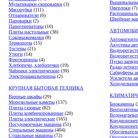
Вышивальны
Мультиварки-скороварки
(3)
Оверлоки
(7)
Мясорубки
(111)
Распошивал
Отпариватели
(6)
Швейные ма
Пароварки
(2)
Парогенераторы
(10)
АВТОМОБИ
Плиты настольные
(38)
Соковыжималки
(8)
Автомагнит
Термопоты
(15)
Акустика ав
Тостеры
(21)
Видеорегист
Утюги
(14)
Видеорегистр
Фритюрницы
(4)
Пуско-зарядн
Хлебопечи, хлебопечки
(19)
Радар-детект
Чайники электрические
(39)
Сабвуферы а
Электрошашлычницы
(2)
Усилители а
Холодильник
КРУПНАЯ БЫТОВАЯ ТЕХНИКА
КЛИМАТИЧ
Винные шкафы
(29)
Морозильные камеры
(137)
Биокамины
(
Плиты газовые
(82)
Вентиляторы
Плиты комбинированные
(20)
Водонагрева
Плиты электрические
(165)
Кондиционе
Посудомоечные машины
(51)
Кондиционе
Стиральные машины
(404)
Обогревател
Сушильные машины
(72)
Обогревател