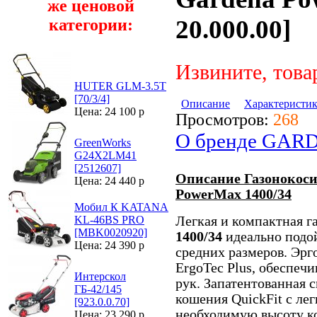
же ценовой
20.000.00]
категории:
Извините, това
HUTER GLM-3.5T
[70/3/4]
Описание
Характеристи
Цена: 24 100 р
Просмотров:
268
О бренде GAR
GreenWorks
G24X2LM41
[2512607]
Описание Газонокоси
Цена: 24 440 р
PowerMax 1400/34
Мобил К KATANA
Легкая и компактная г
KL-46BS PRO
[MBK0020920]
1400/34
идеально подой
Цена: 24 390 р
средних размеров. Эр
ErgoTec Plus, обеспеч
Интерскол
рук. Запатентованная 
ГБ-42/145
кошения QuickFit с ле
[923.0.0.70]
необходимую высоту ко
Цена: 23 290 р