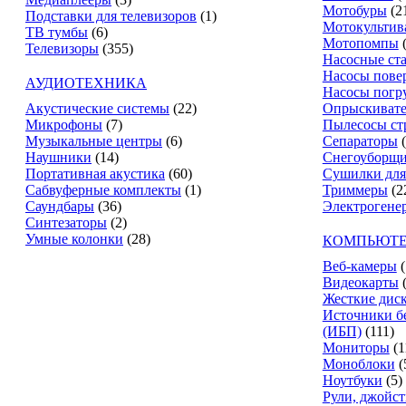
Мотобуры
(2
Подставки для телевизоров
(1)
Мотокультив
ТВ тумбы
(6)
Мотопомпы
Телевизоры
(355)
Насосные ст
Насосы пове
АУДИОТЕХНИКА
Насосы погр
Акустические системы
(22)
Опрыскиват
Микрофоны
(7)
Пылесосы ст
Музыкальные центры
(6)
Сепараторы
Наушники
(14)
Снегоуборщ
Портативная акустика
(60)
Сушилки для
Сабвуферные комплекты
(1)
Триммеры
(2
Саундбары
(36)
Электрогене
Синтезаторы
(2)
Умные колонки
(28)
КОМПЬЮТЕ
Веб-камеры
(
Видеокарты
Жесткие дис
Источники б
(ИБП)
(111)
Мониторы
(1
Моноблоки
(
Ноутбуки
(5)
Рули, джойс