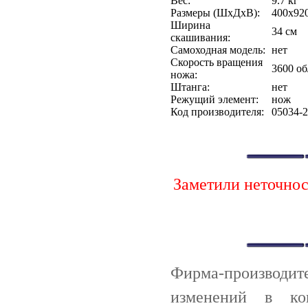
Вес:
9.7 кг
Размеры (ШxДxВ):
400х92
Ширина
34 см
скашивания:
Самоходная модель:
нет
Скорость вращения
3600 о
ножа:
Штанга:
нет
Режущий элемент:
нож
Код производителя:
05034-2
Заметили неточно
Фирма-производи
изменений в ко