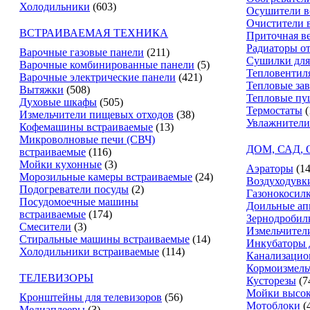
Холодильники
(603)
Осушители в
Очистители 
ВСТРАИВАЕМАЯ ТЕХНИКА
Приточная в
Радиаторы о
Варочные газовые панели
(211)
Сушилки для
Варочные комбинированные панели
(5)
Тепловентил
Варочные электрические панели
(421)
Тепловые за
Вытяжки
(508)
Тепловые пу
Духовые шкафы
(505)
Термостаты
(
Измельчители пищевых отходов
(38)
Увлажнители
Кофемашины встраиваемые
(13)
Микроволновые печи (СВЧ)
ДОМ, САД,
встраиваемые
(116)
Мойки кухонные
(3)
Аэраторы
(14
Морозильные камеры встраиваемые
(24)
Воздуходувк
Подогреватели посуды
(2)
Газонокосил
Посудомоечные машины
Доильные ап
встраиваемые
(174)
Зернодробил
Смесители
(3)
Измельчители
Стиральные машины встраиваемые
(14)
Инкубаторы 
Холодильники встраиваемые
(114)
Канализацио
Кормоизмель
ТЕЛЕВИЗОРЫ
Кусторезы
(7
Мойки высок
Кронштейны для телевизоров
(56)
Мотоблоки
(
Медиаплееры
(3)