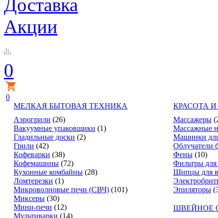
Доставка
Акции
0
0
МЕЛКАЯ БЫТОВАЯ ТЕХНИКА
КРАСОТА И
Аэрогрили
(26)
Массажеры
(
Вакуумные упаковщики
(1)
Массажные н
Гладильные доски
(2)
Машинки для
Грили
(42)
Облучатели 
Кофеварки
(38)
Фены
(10)
Кофемашины
(72)
Фильтры для
Кухонные комбайны
(28)
Щипцы для в
Ломтерезки
(1)
Электробрит
Микроволновые печи (СВЧ)
(101)
Эпиляторы
(
Миксеры
(30)
Мини-печи
(12)
ШВЕЙНОЕ 
Мультиварки
(14)