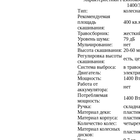
1400/3
Тип:
колесна
Рекомендуемая
площадь
400 кв.
скашивания:
Травосборник:
жесткий
Уровень шума:
79 дБ
Мульчирование:
нет
Высота скашивания:
20-60 
Регулировка высоты
есть, ц
скашивания:
Система выброса:
в траво
Двигатель:
электр
Мощность:
1400 В
Работа от
нет
аккумулятора:
Потребляемая
1400 В
мощность:
Ручка:
складна
Материал деки:
пласти
Материал корпуса:
пласти
Количество колес:
четыре
Материал колесных
пласти
дисков: