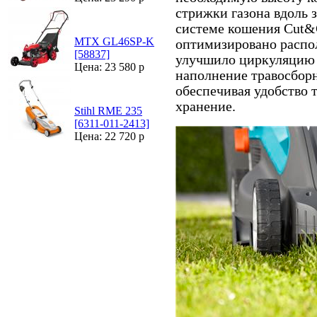
стрижки газона вдоль 
системе кошения Cut&C
MTX GL46SP-K
оптимизировано распо
[58837]
улучшило циркуляцию 
Цена: 23 580 р
наполнение травосборн
обеспечивая удобство 
хранение.
Stihl RME 235
[6311-011-2413]
Цена: 22 720 р