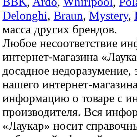
BBK
,
Ardo
,
Whirlpool
,
Pol
Delonghi
,
Braun
,
Mystery
,
масса других брендов.
Любое несоответствие инф
интернет-магазина «Лаука
досадное недоразумение, 
нашего интернет-магазина
информацию о товаре с и
производителя. Вся инфор
«Лаукар» носит справочны