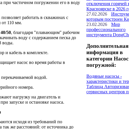
а при частичном погружении его в воду
отключения горячей 
Красноярске в 2026 г
27.02.2026
Инструм
 позволяет работать в скважинах с
которым построен К
от 110 мм.
23.02.2026
Мир
профессионального
40/50
, благодаря "плавающим" рабочим
инструмента DongCh
екачивать воду с содержанием песка до
3 воды.
Дополнительная
информация в
р и кабель в комплекте.
категории Насос
ащищает насос во время работы в
погружной:
Водяные насосы -
 перекачиваемой водой.
характеристики и т
Таблица Авторизова
ерийного номера.
сервисных центров п
жают нагрузку на двигатель и
при запуске и остановке насоса.
а
аются исходя из требований по
а так же расстояний: от источника до