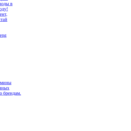
воды в
оду!
ент,
итай
eng
ермины
нных
о брендам.