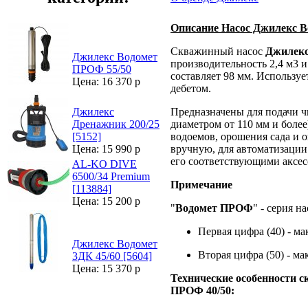
Описание Насос Джилекс В
Скважинный насос
Джилекс
Джилекс Водомет
производительность 2,4 м3 и
ПРОФ 55/50
составляет 98 мм. Использу
Цена: 16 370 р
дебетом.
Предназначены для подачи ч
Джилекс
диаметром от 110 мм и более
Дренажник 200/25
водоемов, орошения сада и 
[5152]
вручную, для автоматизации
Цена: 15 990 р
его соответствующими аксес
AL-KO DIVE
6500/34 Premium
Примечание
[113884]
Цена: 15 200 р
"
Водомет ПРОФ
" - серия на
Первая цифра (40) - м
Джилекс Водомет
Вторая цифра (50) - м
3ДК 45/60 [5604]
Цена: 15 370 р
Технические особенности 
ПРОФ 40/50: