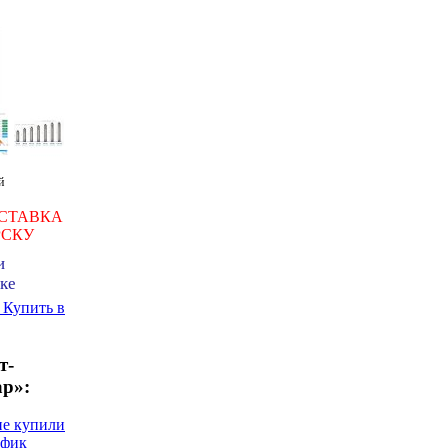
й
СТАВКА
РСКУ
и
ке
ь
Купить в
т-
ар»:
не купили
афик