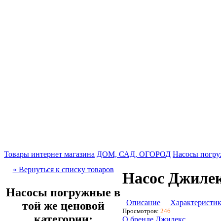
Товары интернет магазина
ДОМ, САД, ОГОРОД
Насосы погр
« Вернуться к списку товаров
Насос Джилек
Насосы погружные в
Описание
Характеристи
той же ценовой
Просмотров:
246
категории:
О бренде Джилекс