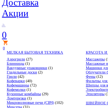
Доставка
Акции
0
0
МЕЛКАЯ БЫТОВАЯ ТЕХНИКА
КРАСОТА И
Аэрогрили
(27)
Массажеры
(
Блинницы
(1)
Массажные н
Вакуумные упаковщики
(1)
Машинки для
Гладильные доски
(2)
Облучатели 
Грили
(42)
Фены
(12)
Кофеварки
(40)
Фильтры для
Кофемашины
(72)
Щипцы для в
Кофемолки
(1)
Электробрит
Кухонные комбайны
(29)
Эпиляторы
(
Ломтерезки
(1)
Микроволновые печи (СВЧ)
(102)
ШВЕЙНОЕ 
Миксеры
(31)