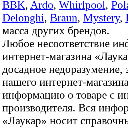
BBK
,
Ardo
,
Whirlpool
,
Pol
Delonghi
,
Braun
,
Mystery
,
масса других брендов.
Любое несоответствие инф
интернет-магазина «Лаука
досадное недоразумение, 
нашего интернет-магазина
информацию о товаре с и
производителя. Вся инфор
«Лаукар» носит справочны