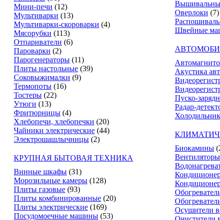
Вышивальны
Мини-печи
(12)
Оверлоки
(7)
Мультиварки
(13)
Распошивал
Мультиварки-скороварки
(4)
Швейные ма
Мясорубки
(113)
Отпариватели
(6)
АВТОМОБИ
Пароварки
(2)
Парогенераторы
(11)
Автомагнит
Плиты настольные
(39)
Акустика ав
Соковыжималки
(9)
Видеорегист
Термопоты
(16)
Видеорегистр
Тостеры
(22)
Пуско-зарядн
Утюги
(13)
Радар-детект
Фритюрницы
(4)
Холодильник
Хлебопечи, хлебопечки
(20)
Чайники электрические
(44)
КЛИМАТИЧ
Электрошашлычницы
(2)
Биокамины
(
Вентиляторы
КРУПНАЯ БЫТОВАЯ ТЕХНИКА
Водонагрева
Винные шкафы
(31)
Кондиционе
Морозильные камеры
(128)
Кондиционе
Плиты газовые
(93)
Обогревател
Плиты комбинированные
(20)
Обогревател
Плиты электрические
(169)
Осушители в
Посудомоечные машины
(53)
Очистители 