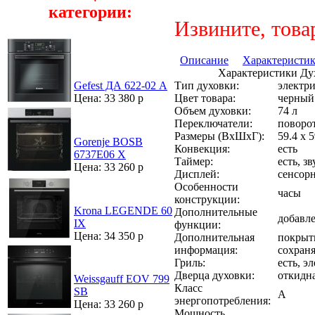
категории:
Извините, това
Описание
Характеристи
Характеристики Ду
Тип духовки:
электри
Gefest ДА 622-02 A
Цвет товара:
черный
Цена: 33 380 р
Объем духовки:
74 л
Переключатели:
поворо
Размеры (ВхШхГ):
59.4 x 5
Gorenje BOSB
Конвекция:
есть
6737E06 X
Таймер:
есть, з
Цена: 33 260 р
Дисплей:
сенсор
Особенности
часы
конструкции:
Krona LEGENDE 60
Дополнительные
добавл
IX
функции:
Цена: 34 350 р
Дополнительная
покрыт
информация:
сохраня
Гриль:
есть, э
Дверца духовки:
откидн
Weissgauff EOV 799
Класс
SB
A
энергопотребления:
Цена: 33 260 р
Мощность