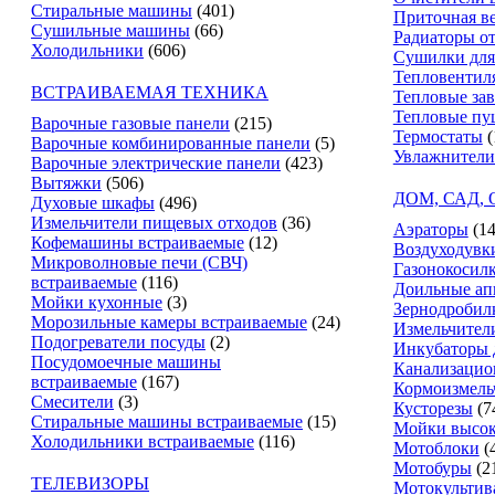
Стиральные машины
(401)
Приточная в
Сушильные машины
(66)
Радиаторы о
Холодильники
(606)
Сушилки для
Тепловентил
ВСТРАИВАЕМАЯ ТЕХНИКА
Тепловые за
Тепловые пу
Варочные газовые панели
(215)
Термостаты
(
Варочные комбинированные панели
(5)
Увлажнители
Варочные электрические панели
(423)
Вытяжки
(506)
ДОМ, САД,
Духовые шкафы
(496)
Измельчители пищевых отходов
(36)
Аэраторы
(14
Кофемашины встраиваемые
(12)
Воздуходувк
Микроволновые печи (СВЧ)
Газонокосил
встраиваемые
(116)
Доильные ап
Мойки кухонные
(3)
Зернодробил
Морозильные камеры встраиваемые
(24)
Измельчители
Подогреватели посуды
(2)
Инкубаторы 
Посудомоечные машины
Канализацио
встраиваемые
(167)
Кормоизмель
Смесители
(3)
Кусторезы
(7
Стиральные машины встраиваемые
(15)
Мойки высок
Холодильники встраиваемые
(116)
Мотоблоки
(
Мотобуры
(2
ТЕЛЕВИЗОРЫ
Мотокультив