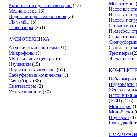
Мотопомпы
Кронштейны для телевизоров
(57)
Насосные ст
Медиаплееры
(3)
Насосы пове
Подставки для телевизоров
(2)
Насосы погр
ТВ тумбы
(5)
Опрыскиват
Телевизоры
(361)
Пылесосы ст
Сепараторы
АУДИОТЕХНИКА
Снегоуборщ
Акустические системы
(21)
Сушилки для
Микрофоны
(8)
Триммеры
(2
Музыкальные центры
(6)
Электрогене
Наушники
(15)
Портативная акустика
(60)
КОМПЬЮТЕ
Сабвуферные комплекты
(1)
Веб-камеры
(
Саундбары
(38)
Видеокарты
Синтезаторы
(2)
Жесткие дис
Умные колонки
(30)
Источники б
(ИБП)
(110)
Мониторы
(1
Моноблоки
(
Ноутбуки
(4)
Рули, джойс
СМАРТФОН