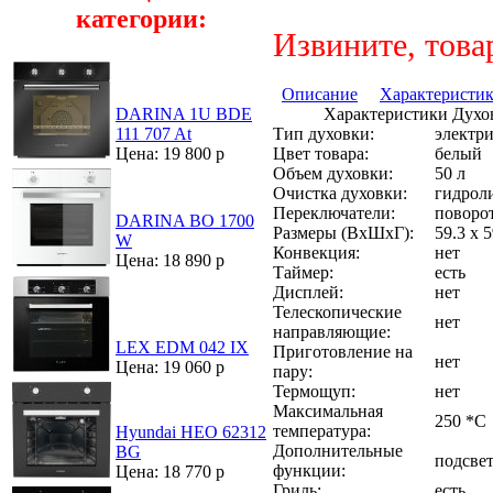
категории:
Извините, това
Описание
Характеристи
Характеристики Духо
DARINA 1U BDE
Тип духовки:
электри
111 707 At
Цвет товара:
белый
Цена: 19 800 р
Объем духовки:
50 л
Очистка духовки:
гидрол
Переключатели:
поворо
DARINA BO 1700
Размеры (ВхШхГ):
59.3 x 5
W
Конвекция:
нет
Цена: 18 890 р
Таймер:
есть
Дисплей:
нет
Телескопические
нет
направляющие:
LEX EDM 042 IX
Приготовление на
нет
Цена: 19 060 р
пару:
Термощуп:
нет
Максимальная
250 *С
температура:
Hyundai HEO 62312
Дополнительные
BG
подсве
функции:
Цена: 18 770 р
Гриль:
есть