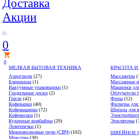
Доставка
Акции
0
0
МЕЛКАЯ БЫТОВАЯ ТЕХНИКА
КРАСОТА И
Аэрогрили
(27)
Массажеры
(
Блинницы
(1)
Массажные н
Вакуумные упаковщики
(1)
Машинки для
Гладильные доски
(2)
Облучатели 
Грили
(42)
Фены
(12)
Кофеварки
(40)
Фильтры для
Кофемашины
(72)
Щипцы для в
Кофемолки
(1)
Электробрит
Кухонные комбайны
(29)
Эпиляторы
(
Ломтерезки
(1)
Микроволновые печи (СВЧ)
(102)
ШВЕЙНОЕ 
Миксеры
(30)