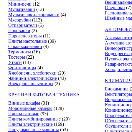
Вышивальны
Мини-печи
(12)
Оверлоки
(7)
Мультиварки
(13)
Распошивал
Мультиварки-скороварки
(4)
Швейные ма
Мясорубки
(113)
Отпариватели
(5)
АВТОМОБИ
Пароварки
(2)
Парогенераторы
(11)
Автомагнит
Плиты настольные
(39)
Акустика ав
Соковыжималки
(9)
Видеорегист
Термопоты
(16)
Видеорегистр
Тостеры
(22)
Пуско-зарядн
Утюги
(13)
Радар-детект
Фритюрницы
(4)
Холодильник
Хлебопечи, хлебопечки
(20)
Чайники электрические
(43)
КЛИМАТИЧ
Электрошашлычницы
(2)
Биокамины
(
Вентиляторы
КРУПНАЯ БЫТОВАЯ ТЕХНИКА
Водонагрева
Винные шкафы
(31)
Кондиционе
Морозильные камеры
(128)
Кондиционе
Плиты газовые
(93)
Обогревател
Плиты комбинированные
(20)
Обогревател
Плиты электрические
(169)
Осушители в
Посудомоечные машины
(53)
Очистители 