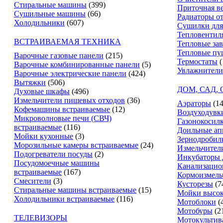
Стиральные машины
(399)
Приточная в
Сушильные машины
(66)
Радиаторы о
Холодильники
(607)
Сушилки для
Тепловентил
ВСТРАИВАЕМАЯ ТЕХНИКА
Тепловые за
Тепловые пу
Варочные газовые панели
(215)
Термостаты
(
Варочные комбинированные панели
(5)
Увлажнители
Варочные электрические панели
(424)
Вытяжки
(506)
ДОМ, САД,
Духовые шкафы
(496)
Измельчители пищевых отходов
(36)
Аэраторы
(14
Кофемашины встраиваемые
(12)
Воздуходувк
Микроволновые печи (СВЧ)
Газонокосил
встраиваемые
(116)
Доильные ап
Мойки кухонные
(3)
Зернодробил
Морозильные камеры встраиваемые
(24)
Измельчители
Подогреватели посуды
(2)
Инкубаторы 
Посудомоечные машины
Канализацио
встраиваемые
(167)
Кормоизмель
Смесители
(3)
Кусторезы
(7
Стиральные машины встраиваемые
(15)
Мойки высок
Холодильники встраиваемые
(116)
Мотоблоки
(
Мотобуры
(2
ТЕЛЕВИЗОРЫ
Мотокультив