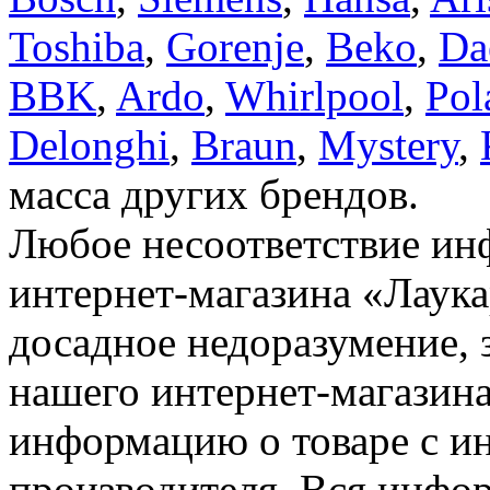
Toshiba
,
Gorenje
,
Beko
,
Da
BBK
,
Ardo
,
Whirlpool
,
Pol
Delonghi
,
Braun
,
Mystery
,
масса других брендов.
Любое несоответствие инф
интернет-магазина «Лаука
досадное недоразумение, 
нашего интернет-магазина
информацию о товаре с и
производителя. Вся инфор