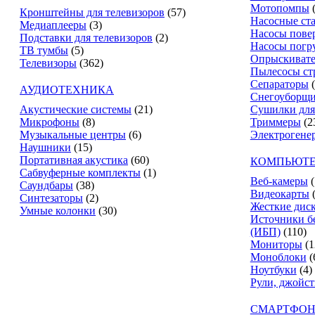
Мотопомпы
Кронштейны для телевизоров
(57)
Насосные ст
Медиаплееры
(3)
Насосы пове
Подставки для телевизоров
(2)
Насосы погр
ТВ тумбы
(5)
Опрыскиват
Телевизоры
(362)
Пылесосы ст
Сепараторы
АУДИОТЕХНИКА
Снегоуборщ
Акустические системы
(21)
Сушилки для
Микрофоны
(8)
Триммеры
(2
Музыкальные центры
(6)
Электрогене
Наушники
(15)
Портативная акустика
(60)
КОМПЬЮТЕ
Сабвуферные комплекты
(1)
Веб-камеры
(
Саундбары
(38)
Видеокарты
Синтезаторы
(2)
Жесткие дис
Умные колонки
(30)
Источники б
(ИБП)
(110)
Мониторы
(1
Моноблоки
(
Ноутбуки
(4)
Рули, джойс
СМАРТФОН