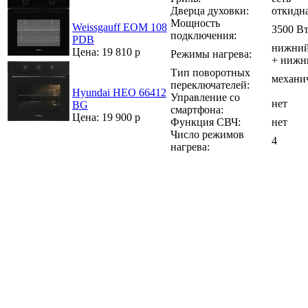
Дверца духовки:
откидн
Мощность
Weissgauff EOM 108
3500 В
подключения:
PDB
нижний 
Цена: 19 810 р
Режимы нагрева:
+ нижн
Тип поворотных
механи
переключателей:
Hyundai HEO 66412
Управление со
нет
BG
смартфона:
Цена: 19 900 р
Функция СВЧ:
нет
Число режимов
4
нагрева: