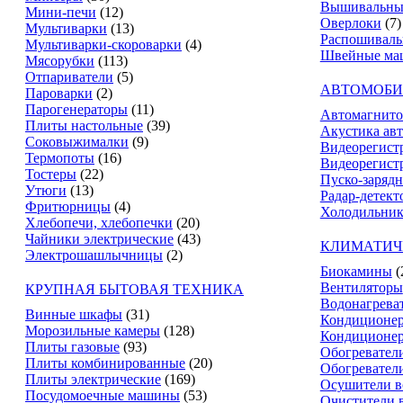
Вышивальны
Мини-печи
(12)
Оверлоки
(7)
Мультиварки
(13)
Распошивал
Мультиварки-скороварки
(4)
Швейные ма
Мясорубки
(113)
Отпариватели
(5)
АВТОМОБИ
Пароварки
(2)
Парогенераторы
(11)
Автомагнит
Плиты настольные
(39)
Акустика ав
Соковыжималки
(9)
Видеорегист
Термопоты
(16)
Видеорегистр
Тостеры
(22)
Пуско-зарядн
Утюги
(13)
Радар-детект
Фритюрницы
(4)
Холодильник
Хлебопечи, хлебопечки
(20)
Чайники электрические
(43)
КЛИМАТИЧ
Электрошашлычницы
(2)
Биокамины
(
Вентиляторы
КРУПНАЯ БЫТОВАЯ ТЕХНИКА
Водонагрева
Винные шкафы
(31)
Кондиционе
Морозильные камеры
(128)
Кондиционе
Плиты газовые
(93)
Обогревател
Плиты комбинированные
(20)
Обогревател
Плиты электрические
(169)
Осушители в
Посудомоечные машины
(53)
Очистители 