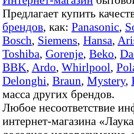
Предлагает купить качест
брендов
, как:
Panasonic
,
S
Bosch
,
Siemens
,
Hansa
,
Ari
Toshiba
,
Gorenje
,
Beko
,
Da
BBK
,
Ardo
,
Whirlpool
,
Pol
Delonghi
,
Braun
,
Mystery
,
масса других брендов.
Любое несоответствие инф
интернет-магазина «Лаука