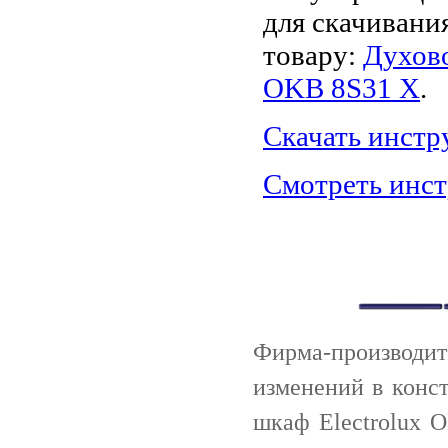
для скачивани
товару:
Духово
OKB 8S31 X
.
Скачать инст
Смотреть инс
Фирма-производи
изменений в конс
шкаф Electrolux 