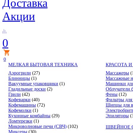
Доставка
Акции
0
0
МЕЛКАЯ БЫТОВАЯ ТЕХНИКА
КРАСОТА И
Аэрогрили
(27)
Массажеры
(
Блинницы
(1)
Массажные н
Вакуумные упаковщики
(1)
Машинки для
Гладильные доски
(2)
Облучатели 
Грили
(42)
Фены
(12)
Кофеварки
(40)
Фильтры для
Кофемашины
(72)
Щипцы для в
Кофемолки
(1)
Электробрит
Кухонные комбайны
(29)
Эпиляторы
(
Ломтерезки
(1)
Микроволновые печи (СВЧ)
(102)
ШВЕЙНОЕ 
Миксеры
(30)