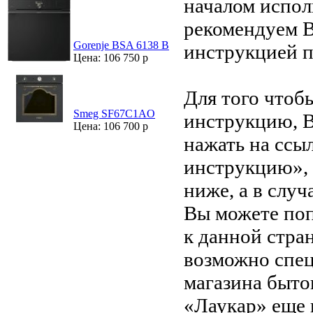
началом испол
рекомендуем В
Gorenje BSA 6138 B
инструкцией 
Цена: 106 750 р
Для того чтоб
Smeg SF67C1AO
инструкцию, 
Цена: 106 700 р
нажать на ссы
инструкцию»,
ниже, а в случ
Вы можете поп
к данной стра
возможно спец
магазина быто
«Лаукар» еще 