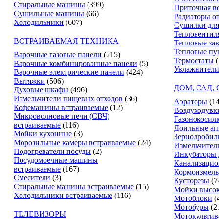
Стиральные машины
(399)
Приточная в
Сушильные машины
(66)
Радиаторы о
Холодильники
(607)
Сушилки для
Тепловентил
ВСТРАИВАЕМАЯ ТЕХНИКА
Тепловые за
Тепловые пу
Варочные газовые панели
(215)
Термостаты
(
Варочные комбинированные панели
(5)
Увлажнители
Варочные электрические панели
(424)
Вытяжки
(506)
ДОМ, САД,
Духовые шкафы
(496)
Измельчители пищевых отходов
(36)
Аэраторы
(14
Кофемашины встраиваемые
(12)
Воздуходувк
Микроволновые печи (СВЧ)
Газонокосил
встраиваемые
(116)
Доильные ап
Мойки кухонные
(3)
Зернодробил
Морозильные камеры встраиваемые
(24)
Измельчители
Подогреватели посуды
(2)
Инкубаторы 
Посудомоечные машины
Канализацио
встраиваемые
(167)
Кормоизмель
Смесители
(3)
Кусторезы
(7
Стиральные машины встраиваемые
(15)
Мойки высок
Холодильники встраиваемые
(116)
Мотоблоки
(
Мотобуры
(2
ТЕЛЕВИЗОРЫ
Мотокультив