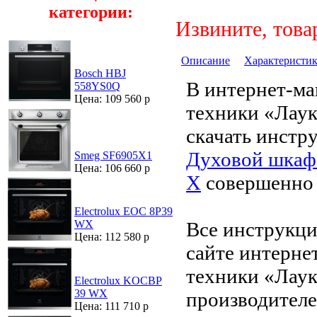
категории:
Извините, това
Описание
Характеристи
Bosch HBJ
В интернет-ма
558YS0Q
Цена: 109 560 р
техники «Лау
скачать инстр
Духовой шкаф 
Smeg SF6905X1
Цена: 106 660 р
X
совершенно 
Electrolux EOC 8P39
Все инструкци
WX
Цена: 112 580 р
сайте интерне
техники «Лаук
Electrolux KOCBP
39 WX
производителе
Цена: 111 710 р