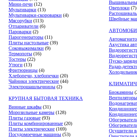
Вышивальны
Мини-печи
(12)
Оверлоки
(7)
Мультиварки
(13)
Распошивал
Мультиварки-скороварки
(4)
Швейные ма
Мясорубки
(113)
Отпариватели
(6)
АВТОМОБИ
Пароварки
(2)
Парогенераторы
(11)
Автомагнит
Плиты настольные
(39)
Акустика ав
Соковыжималки
(9)
Видеорегист
Термопоты
(16)
Видеорегистр
Тостеры
(22)
Пуско-зарядн
Утюги
(13)
Радар-детект
Фритюрницы
(4)
Холодильник
Хлебопечи, хлебопечки
(20)
Чайники электрические
(44)
КЛИМАТИЧ
Электрошашлычницы
(2)
Биокамины
(
Вентиляторы
КРУПНАЯ БЫТОВАЯ ТЕХНИКА
Водонагрева
Винные шкафы
(31)
Кондиционе
Морозильные камеры
(128)
Кондиционе
Плиты газовые
(93)
Обогревател
Плиты комбинированные
(20)
Обогревател
Плиты электрические
(169)
Осушители в
Посудомоечные машины
(53)
Очистители 