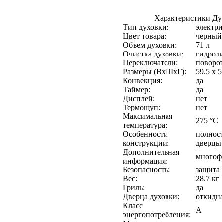
Характеристики Д
Тип духовки:
электри
Цвет товара:
черный
Объем духовки:
71 л
Очистка духовки:
гидрол
Переключатели:
поворо
Размеры (ВхШхГ):
59.5 х 5
Конвекция:
да
Таймер:
да
Дисплей:
нет
Термощуп:
нет
Максимальная
275 °C
температура:
Особенности
полнос
конструкции:
дверцы
Дополнительная
многоф
информация:
Безопасность:
защита 
Вес:
28.7 кг
Гриль:
да
Дверца духовки:
откидн
Класс
A
энергопотребления: