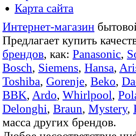
Карта сайта
Интернет-магазин
бытовой
Предлагает купить качест
брендов
, как:
Panasonic
,
S
Bosch
,
Siemens
,
Hansa
,
Ari
Toshiba
,
Gorenje
,
Beko
,
Da
BBK
,
Ardo
,
Whirlpool
,
Pol
Delonghi
,
Braun
,
Mystery
,
масса других брендов.
Любое несоответствие инф