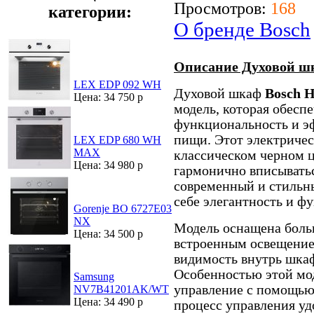
Просмотров:
168
категории:
О бренде Bosch
Описание Духовой ш
LEX EDP 092 WH
Духовой шкаф
Bosch 
Цена: 34 750 р
модель, которая обесп
функциональность и э
пищи. Этот электриче
LEX EDP 680 WH
MAX
классическом черном ц
Цена: 34 980 р
гармонично вписыватьс
современный и стильны
себе элегантность и ф
Gorenje BO 6727E03
NX
Модель оснащена боль
Цена: 34 500 р
встроенным освещение
видимость внутрь шкаф
Особенностью этой мод
Samsung
управление с помощью 
NV7B41201AK/WT
Цена: 34 490 р
процесс управления уд