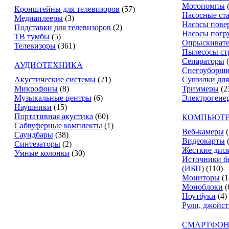
Мотопомпы
Кронштейны для телевизоров
(57)
Насосные ст
Медиаплееры
(3)
Насосы пове
Подставки для телевизоров
(2)
Насосы погр
ТВ тумбы
(5)
Опрыскиват
Телевизоры
(361)
Пылесосы ст
Сепараторы
АУДИОТЕХНИКА
Снегоуборщ
Акустические системы
(21)
Сушилки для
Микрофоны
(8)
Триммеры
(2
Музыкальные центры
(6)
Электрогене
Наушники
(15)
Портативная акустика
(60)
КОМПЬЮТЕ
Сабвуферные комплекты
(1)
Веб-камеры
(
Саундбары
(38)
Видеокарты
Синтезаторы
(2)
Жесткие дис
Умные колонки
(30)
Источники б
(ИБП)
(110)
Мониторы
(1
Моноблоки
(
Ноутбуки
(4)
Рули, джойс
СМАРТФОН