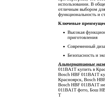
использовании. В обще
отличным выбором для 
функциональность и ст
Ключевые преимущес
Высокая функцион
приготовления
Современный диза
Безопасность и э
Альтернативные наз
011BA1T купить в Кра
Bosch HBF 011BA1T ку
Красноярск, Bosch HB
Bosch HBF 011BA1T не
011BA1T фото, Бош HB
T