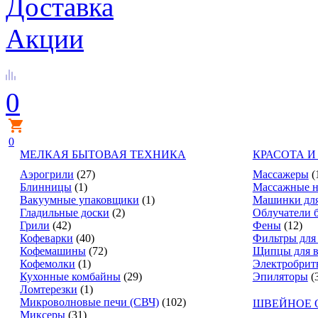
Доставка
Акции
0
0
МЕЛКАЯ БЫТОВАЯ ТЕХНИКА
КРАСОТА И
Аэрогрили
(27)
Массажеры
(
Блинницы
(1)
Массажные н
Вакуумные упаковщики
(1)
Машинки для
Гладильные доски
(2)
Облучатели 
Грили
(42)
Фены
(12)
Кофеварки
(40)
Фильтры для
Кофемашины
(72)
Щипцы для в
Кофемолки
(1)
Электробрит
Кухонные комбайны
(29)
Эпиляторы
(
Ломтерезки
(1)
Микроволновые печи (СВЧ)
(102)
ШВЕЙНОЕ 
Миксеры
(31)