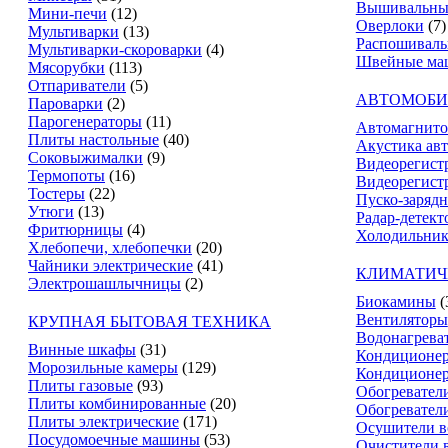
Вышивальны
Мини-печи
(12)
Оверлоки
(7)
Мультиварки
(13)
Распошивал
Мультиварки-скороварки
(4)
Швейные ма
Мясорубки
(113)
Отпариватели
(5)
АВТОМОБИ
Пароварки
(2)
Парогенераторы
(11)
Автомагнит
Плиты настольные
(40)
Акустика ав
Соковыжималки
(9)
Видеорегист
Термопоты
(16)
Видеорегистр
Тостеры
(22)
Пуско-зарядн
Утюги
(13)
Радар-детект
Фритюрницы
(4)
Холодильник
Хлебопечи, хлебопечки
(20)
Чайники электрические
(41)
КЛИМАТИЧ
Электрошашлычницы
(2)
Биокамины
(
Вентиляторы
КРУПНАЯ БЫТОВАЯ ТЕХНИКА
Водонагрева
Винные шкафы
(31)
Кондиционе
Морозильные камеры
(129)
Кондиционе
Плиты газовые
(93)
Обогревател
Плиты комбинированные
(20)
Обогревател
Плиты электрические
(171)
Осушители в
Посудомоечные машины
(53)
Очистители 