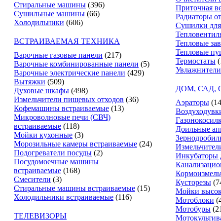
Стиральные машины
(396)
Приточная в
Сушильные машины
(66)
Радиаторы о
Холодильники
(606)
Сушилки для
Тепловентил
ВСТРАИВАЕМАЯ ТЕХНИКА
Тепловые за
Тепловые пу
Варочные газовые панели
(217)
Термостаты
(
Варочные комбинированные панели
(5)
Увлажнители
Варочные электрические панели
(429)
Вытяжки
(509)
ДОМ, САД,
Духовые шкафы
(498)
Измельчители пищевых отходов
(36)
Аэраторы
(14
Кофемашины встраиваемые
(13)
Воздуходувк
Микроволновые печи (СВЧ)
Газонокосил
встраиваемые
(118)
Доильные ап
Мойки кухонные
(3)
Зернодробил
Морозильные камеры встраиваемые
(24)
Измельчители
Подогреватели посуды
(2)
Инкубаторы 
Посудомоечные машины
Канализацио
встраиваемые
(168)
Кормоизмель
Смесители
(3)
Кусторезы
(7
Стиральные машины встраиваемые
(15)
Мойки высок
Холодильники встраиваемые
(116)
Мотоблоки
(
Мотобуры
(2
ТЕЛЕВИЗОРЫ
Мотокультив