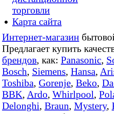
торговли
Карта сайта
Интернет-магазин
бытовой
Предлагает купить качест
брендов
, как:
Panasonic
,
S
Bosch
,
Siemens
,
Hansa
,
Ari
Toshiba
,
Gorenje
,
Beko
,
Da
BBK
,
Ardo
,
Whirlpool
,
Pol
Delonghi
,
Braun
,
Mystery
,