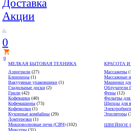
Доставка
Акции
0
0
МЕЛКАЯ БЫТОВАЯ ТЕХНИКА
КРАСОТА И
Аэрогрили
(27)
Массажеры
(
Блинницы
(1)
Массажные н
Вакуумные упаковщики
(1)
Машинки для
Гладильные доски
(2)
Облучатели 
Грили
(42)
Фены
(12)
Кофеварки
(40)
Фильтры для
Кофемашины
(73)
Щипцы для в
Кофемолки
(1)
Электробрит
Кухонные комбайны
(29)
Эпиляторы
(
Ломтерезки
(1)
Микроволновые печи (СВЧ)
(102)
ШВЕЙНОЕ 
Миксеры
(31)