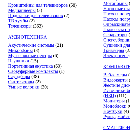
Мотопомпы
Кронштейны для телевизоров
(58)
Насосные ст
Медиаплееры
(3)
Насосы пове
Подставки для телевизоров
(2)
Насосы погр
ТВ тумбы
(2)
Опрыскиват
Телевизоры
(363)
Пылесосы ст
Сепараторы
АУДИОТЕХНИКА
Снегоуборщ
Акустические системы
(21)
Сушилки для
Микрофоны
(8)
Триммеры
(2
Музыкальные центры
(6)
Электрогене
Наушники
(15)
Портативная акустика
(60)
КОМПЬЮТЕ
Сабвуферные комплекты
(1)
Веб-камеры
(
Саундбары
(38)
Видеокарты
Синтезаторы
(2)
Жесткие дис
Умные колонки
(30)
Источники б
(ИБП)
(111)
Мониторы
(1
Моноблоки
(
Ноутбуки
(4)
Рули, джойс
СМАРТФОН