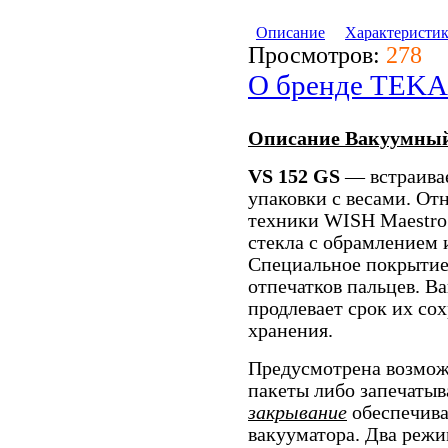
Описание
Характеристи
Просмотров:
278
О бренде TEKA
Описание Вакуумный
VS 152 GS
— встраива
упаковки с весами. От
техники WISH Maestro.
стекла с обрамлением 
Специальное покрытие
отпечатков пальцев. В
продлевает срок их со
хранения.
Предусмотрена возмож
пакеты либо запечаты
закрывание
обеспечива
вакууматора. Два режи