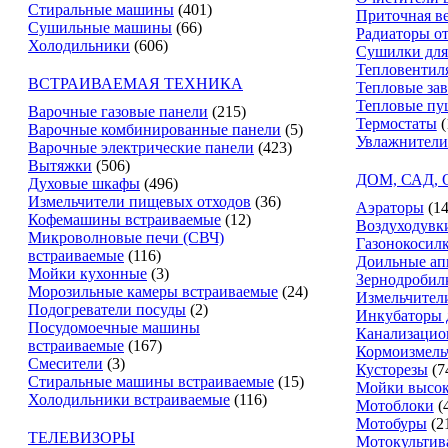
Стиральные машины
(401)
Приточная в
Сушильные машины
(66)
Радиаторы о
Холодильники
(606)
Сушилки для
Тепловентил
ВСТРАИВАЕМАЯ ТЕХНИКА
Тепловые за
Тепловые пу
Варочные газовые панели
(215)
Термостаты
(
Варочные комбинированные панели
(5)
Увлажнители
Варочные электрические панели
(423)
Вытяжки
(506)
ДОМ, САД,
Духовые шкафы
(496)
Измельчители пищевых отходов
(36)
Аэраторы
(14
Кофемашины встраиваемые
(12)
Воздуходувк
Микроволновые печи (СВЧ)
Газонокосил
встраиваемые
(116)
Доильные ап
Мойки кухонные
(3)
Зернодробил
Морозильные камеры встраиваемые
(24)
Измельчители
Подогреватели посуды
(2)
Инкубаторы 
Посудомоечные машины
Канализацио
встраиваемые
(167)
Кормоизмель
Смесители
(3)
Кусторезы
(7
Стиральные машины встраиваемые
(15)
Мойки высок
Холодильники встраиваемые
(116)
Мотоблоки
(
Мотобуры
(2
ТЕЛЕВИЗОРЫ
Мотокультив