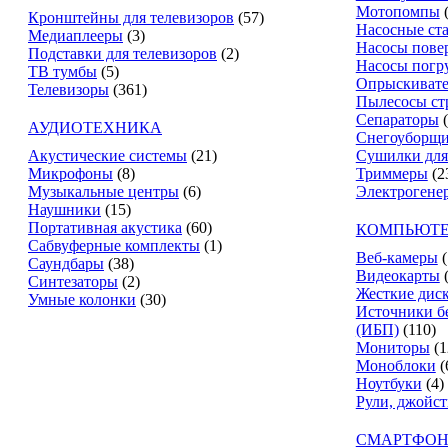
Мотопомпы
Кронштейны для телевизоров
(57)
Насосные ст
Медиаплееры
(3)
Насосы пове
Подставки для телевизоров
(2)
Насосы погр
ТВ тумбы
(5)
Опрыскиват
Телевизоры
(361)
Пылесосы ст
Сепараторы
АУДИОТЕХНИКА
Снегоуборщ
Акустические системы
(21)
Сушилки для
Микрофоны
(8)
Триммеры
(2
Музыкальные центры
(6)
Электрогене
Наушники
(15)
Портативная акустика
(60)
КОМПЬЮТЕ
Сабвуферные комплекты
(1)
Веб-камеры
(
Саундбары
(38)
Видеокарты
Синтезаторы
(2)
Жесткие дис
Умные колонки
(30)
Источники б
(ИБП)
(110)
Мониторы
(1
Моноблоки
(
Ноутбуки
(4)
Рули, джойс
СМАРТФОН