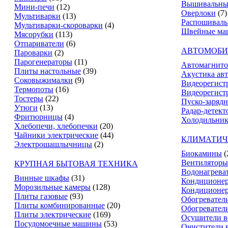
Вышивальны
Мини-печи
(12)
Оверлоки
(7)
Мультиварки
(13)
Распошивал
Мультиварки-скороварки
(4)
Швейные ма
Мясорубки
(113)
Отпариватели
(6)
АВТОМОБИ
Пароварки
(2)
Парогенераторы
(11)
Автомагнит
Плиты настольные
(39)
Акустика ав
Соковыжималки
(9)
Видеорегист
Термопоты
(16)
Видеорегистр
Тостеры
(22)
Пуско-зарядн
Утюги
(13)
Радар-детект
Фритюрницы
(4)
Холодильник
Хлебопечи, хлебопечки
(20)
Чайники электрические
(44)
КЛИМАТИЧ
Электрошашлычницы
(2)
Биокамины
(
Вентиляторы
КРУПНАЯ БЫТОВАЯ ТЕХНИКА
Водонагрева
Винные шкафы
(31)
Кондиционе
Морозильные камеры
(128)
Кондиционе
Плиты газовые
(93)
Обогревател
Плиты комбинированные
(20)
Обогревател
Плиты электрические
(169)
Осушители в
Посудомоечные машины
(53)
Очистители 