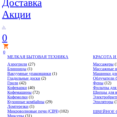
Доставка
Акции
0
0
МЕЛКАЯ БЫТОВАЯ ТЕХНИКА
КРАСОТА И
Аэрогрили
(27)
Массажеры
(
Блинницы
(1)
Массажные н
Вакуумные упаковщики
(1)
Машинки для
Гладильные доски
(2)
Облучатели 
Грили
(42)
Фены
(12)
Кофеварки
(40)
Фильтры для
Кофемашины
(72)
Щипцы для в
Кофемолки
(1)
Электробрит
Кухонные комбайны
(29)
Эпиляторы
(
Ломтерезки
(1)
Микроволновые печи (СВЧ)
(102)
ШВЕЙНОЕ 
Миксеры
(31)