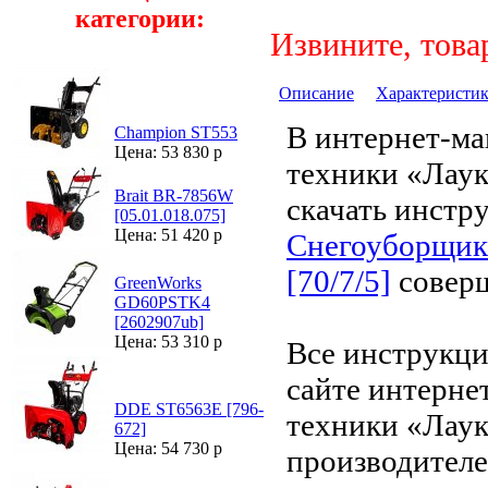
категории:
Извините, това
Описание
Характеристи
В интернет-ма
Champion ST553
Цена: 53 830 р
техники «Лау
Brait BR-7856W
скачать инстр
[05.01.018.075]
Цена: 51 420 р
Снегоуборщи
[70/7/5]
соверш
GreenWorks
GD60PSTK4
[2602907ub]
Цена: 53 310 р
Все инструкци
сайте интерне
DDE ST6563E [796-
техники «Лаук
672]
Цена: 54 730 р
производителе