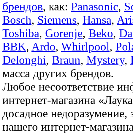
брендов
, как:
Panasonic
,
S
Bosch
,
Siemens
,
Hansa
,
Ari
Toshiba
,
Gorenje
,
Beko
,
Da
BBK
,
Ardo
,
Whirlpool
,
Pol
Delonghi
,
Braun
,
Mystery
,
масса других брендов.
Любое несоответствие инф
интернет-магазина «Лаука
досадное недоразумение, 
нашего интернет-магазина