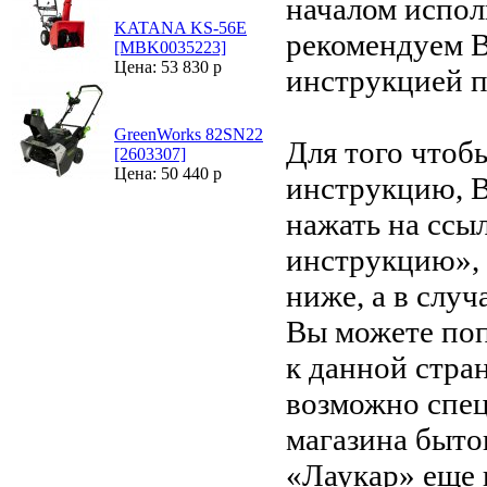
началом испол
KATANA KS-56Е
рекомендуем В
[MBK0035223]
Цена: 53 830 р
инструкцией 
GreenWorks 82SN22
Для того чтоб
[2603307]
Цена: 50 440 р
инструкцию, 
нажать на ссы
инструкцию»,
ниже, а в случ
Вы можете поп
к данной стра
возможно спец
магазина быто
«Лаукар» еще 