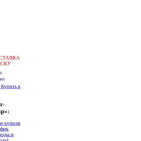
СТАВКА
РСКУ
и
ке
ь
Купить в
т-
ар»:
не купили
афик
воды в
оду!