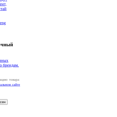
ент,
итай
eng
очный
нных
о брендам.
ацию товара:
альном сайте
асен