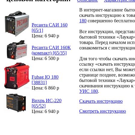
В интернет-магазине быт
скачать инструкцию к тов
180
совершенно бесплатно
Ресанта САИ 160
[65/1]
Все инструкции, представ
Цена: 6 940 р
бытовой техники «Лаукар»
товара. Перед началом ис
Ресанта САИ 160К
ознакомиться с инструкци
(компакт) [65/35]
Цена: 6 500 р
Для того чтобы скачать и
ссылку «скачать инструкц
если ссылки нет, Вы може
странице позднее, возмож
Fubag IQ 180
бытовой техники «Лаукар»
[38831]
скачивания инструкцию к 
Цена: 6 860 р
УИС 180
.
Вихрь ИС-220
Скачать инструкцию
[65/52]
Смотреть инструкцию
Цена: 6 940 р