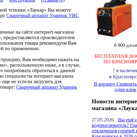
овой техники «Лаукар» Вы можете
ару
Сварочный аппарат Ударник УИС
.
ленные на сайте интернет-магазина
, предоставляются производителем
пользования товара рекомендуем Вам
6 900
рублей
ей по применению.
БЕСПЛАТНАЯ ДО
нструкцию, Вам необходимо нажать на
ПО КРАСНОЯ
ию», расположенную ниже, а в случае,
?
в наличи
те попробовать обратиться к данной
но специалисты интернет-магазина
в Красноярс
 еще не успели загрузить для
В корзину
Сравнит
товару:
Сварочный аппарат Ударник
один клик
Новости интерне
магазина «Лаук
27.05.2026
Вы ещё 
водонагреватель? Гр
отключения горячей 
Красноярске в 2026 г