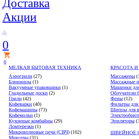
Доставка
Акции
0
0
МЕЛКАЯ БЫТОВАЯ ТЕХНИКА
КРАСОТА И
Аэрогрили
(27)
Массажеры
(
Блинницы
(1)
Массажные н
Вакуумные упаковщики
(1)
Машинки для
Гладильные доски
(2)
Облучатели 
Грили
(42)
Фены
(12)
Кофеварки
(40)
Фильтры для
Кофемашины
(73)
Щипцы для в
Кофемолки
(1)
Электробрит
Кухонные комбайны
(29)
Эпиляторы
(
Ломтерезки
(1)
Микроволновые печи (СВЧ)
(102)
ШВЕЙНОЕ 
Миксеры
(31)