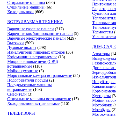
Стиральные машины
(396)
Приточная в
Сушильные машины
(66)
Радиаторы о
Холодильники
(606)
Сушилки для
Тепловентил
ВСТРАИВАЕМАЯ ТЕХНИКА
Тепловые за
Тепловые пу
Варочные газовые панели
(217)
Термостаты
(
Варочные комбинированные панели
(5)
Увлажнители
Варочные электрические панели
(429)
Вытяжки
(509)
ДОМ, САД,
Духовые шкафы
(498)
Измельчители пищевых отходов
(36)
Аэраторы
(14
Кофемашины встраиваемые
(13)
Воздуходувк
Микроволновые печи (СВЧ)
Газонокосил
встраиваемые
(118)
Доильные ап
Мойки кухонные
(3)
Зернодробил
Морозильные камеры встраиваемые
(24)
Измельчители
Подогреватели посуды
(2)
Инкубаторы 
Посудомоечные машины
Канализацио
встраиваемые
(168)
Кормоизмель
Смесители
(3)
Кусторезы
(7
Стиральные машины встраиваемые
(15)
Мойки высок
Холодильники встраиваемые
(116)
Мотоблоки
(
Мотобуры
(2
ТЕЛЕВИЗОРЫ
Мотокультив