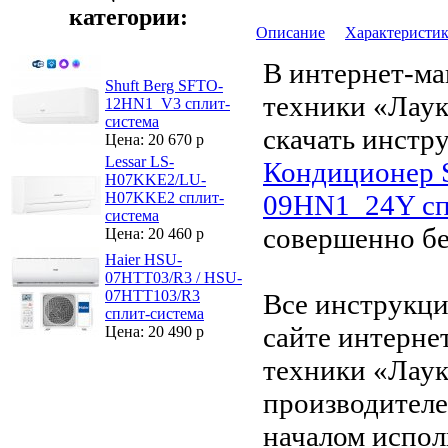
категории:
Описание
Характеристи
В интернет-ма
Shuft Berg SFTO-
техники «Лау
12HN1_V3 сплит-
система
скачать инстр
Цена: 20 670 р
Lessar LS-
Кондиционер 
H07KKE2/LU-
09HN1_24Y сп
H07KKE2 сплит-
система
совершенно бе
Цена: 20 460 р
Haier HSU-
07HTT03/R3 / HSU-
07HTT103/R3
Все инструкци
сплит-система
сайте интерне
Цена: 20 490 р
техники «Лаук
производителе
началом испол