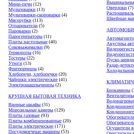
Вышивальны
Мини-печи
(12)
Оверлоки
(7)
Мультиварки
(13)
Распошивал
Мультиварки-скороварки
(4)
Швейные ма
Мясорубки
(113)
Отпариватели
(5)
АВТОМОБИ
Пароварки
(2)
Парогенераторы
(11)
Автомагнит
Плиты настольные
(40)
Акустика ав
Соковыжималки
(9)
Видеорегист
Термопоты
(16)
Видеорегистр
Тостеры
(22)
Пуско-зарядн
Утюги
(13)
Радар-детект
Фритюрницы
(4)
Холодильник
Хлебопечи, хлебопечки
(20)
Чайники электрические
(41)
КЛИМАТИЧ
Электрошашлычницы
(2)
Биокамины
(
Вентиляторы
КРУПНАЯ БЫТОВАЯ ТЕХНИКА
Водонагрева
Винные шкафы
(31)
Кондиционе
Морозильные камеры
(129)
Кондиционе
Плиты газовые
(93)
Обогревател
Плиты комбинированные
(20)
Обогревател
Плиты электрические
(171)
Осушители в
Посудомоечные машины
(53)
Очистители 