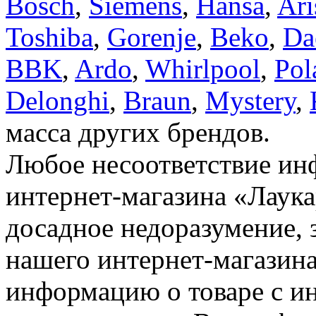
Bosch
,
Siemens
,
Hansa
,
Ari
Toshiba
,
Gorenje
,
Beko
,
Da
BBK
,
Ardo
,
Whirlpool
,
Pol
Delonghi
,
Braun
,
Mystery
,
масса других брендов.
Любое несоответствие инф
интернет-магазина «Лаука
досадное недоразумение, 
нашего интернет-магазина
информацию о товаре с и