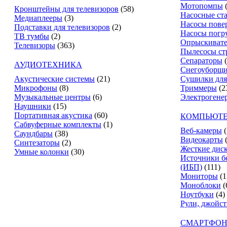
Мотопомпы
Кронштейны для телевизоров
(58)
Насосные ст
Медиаплееры
(3)
Насосы пове
Подставки для телевизоров
(2)
Насосы погр
ТВ тумбы
(2)
Опрыскиват
Телевизоры
(363)
Пылесосы ст
Сепараторы
АУДИОТЕХНИКА
Снегоуборщ
Акустические системы
(21)
Сушилки для
Микрофоны
(8)
Триммеры
(2
Музыкальные центры
(6)
Электрогене
Наушники
(15)
Портативная акустика
(60)
КОМПЬЮТЕ
Сабвуферные комплекты
(1)
Веб-камеры
(
Саундбары
(38)
Видеокарты
Синтезаторы
(2)
Жесткие дис
Умные колонки
(30)
Источники б
(ИБП)
(111)
Мониторы
(1
Моноблоки
(
Ноутбуки
(4)
Рули, джойс
СМАРТФОН