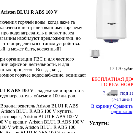
 Ariston BLU1 R ABS 100 V
лючения горячей воды, когда даже та
одключена к централизованному горячему
про водонагреватель и встает перед
Магазины изобилуют предложениями, но
— это определиться с типом устройства:
й, а может быть, косвенный?
при организации ГВС и для частного
ации офисной деятельности, и для
17 170
рубле
нных процессов. Всегда, когда
номное горячее водоснабжение, возникает
БЕСПЛАТНАЯ ДО
ПО КРАСНОЯ
LU1 R ABS 100 V
- надёжный и простой в
?
под з
одонагреватель, объемом 100 литров.
(7-14 дней)
: Водонагреватель Ariston BLU1 R ABS
В корзину
Сравнит
, Ariston BLU1 R ABS 100 V купить,
один клик
расноярск, Ariston BLU1 R ABS 100 V
00 V в кредит, Ariston BLU1 R ABS 100 V
Услуги:
00 V white, Ariston BLU1 R ABS 100,
, Ariston BLU1 R ABS 100 V купить