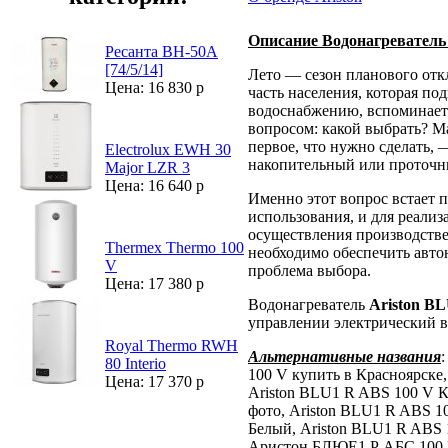
Описание Водонагреватель
Ресанта ВН-50А
[74/5/14]
Лето — сезон планового отк
Цена: 16 830 р
часть населения, которая п
водоснабжению, вспоминает 
вопросом: какой выбрать? 
первое, что нужно сделать, 
Electrolux EWH 30
накопительный или проточны
Major LZR 3
Цена: 16 640 р
Именно этот вопрос встает 
использования, и для реализ
осуществления производстве
Thermex Thermo 100
необходимо обеспечить авто
V
проблема выбора.
Цена: 17 380 р
Водонагреватель
Ariston B
управлении электрический в
Royal Thermo RWH
Альтернативные названия
80 Interio
100 V купить в Красноярске
Цена: 17 370 р
Ariston BLU1 R ABS 100 V К
фото, Ariston BLU1 R ABS 1
Белый, Ariston BLU1 R ABS 1
Аристон БЛЮЕ1 Р АБС 100 В