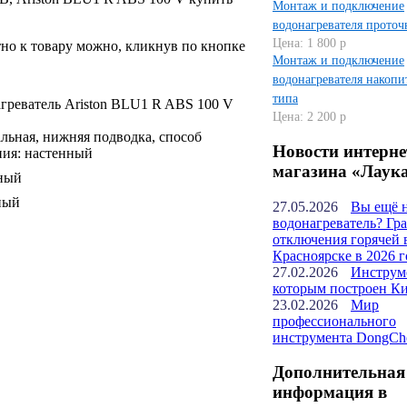
Монтаж и подключение
водонагревателя проточ
Цена: 1 800 р
но к товару можно, кликнув по кнопке
Монтаж и подключение
водонагревателя накопи
типа
греватель Ariston BLU1 R ABS 100 V
Цена: 2 200 р
льная, нижняя подводка, способ
Новости интерне
ния: настенный
магазина «Лаук
ный
ный
27.05.2026
Вы ещё 
водонагреватель? Гр
отключения горячей 
Красноярске в 2026 г
27.02.2026
Инструм
которым построен К
23.02.2026
Мир
профессионального
инструмента DongCh
Дополнительная
информация в