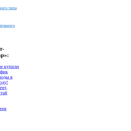
ного типа
тельного
т-
ар»:
не купили
афик
воды в
оду!
ент,
итай
eng