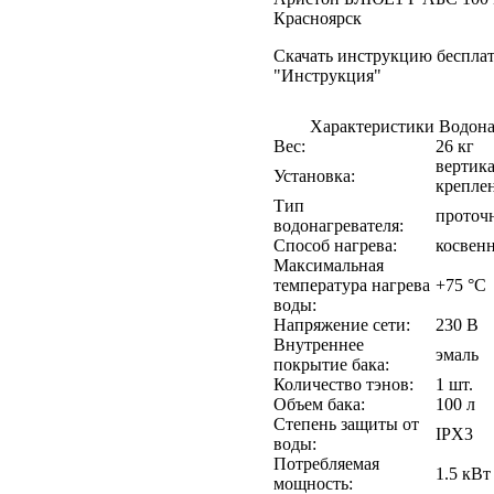
Красноярск
Скачать инструкцию бесплат
"Инструкция"
Характеристики Водона
Вес:
26 кг
вертика
Установка:
крепле
Тип
проточ
водонагревателя:
Способ нагрева:
косвен
Максимальная
температура нагрева
+75 °С
воды:
Напряжение сети:
230 В
Внутреннее
эмаль
покрытие бака:
Количество тэнов:
1 шт.
Объем бака:
100 л
Степень защиты от
IPX3
воды:
Потребляемая
1.5 кВт
мощность: