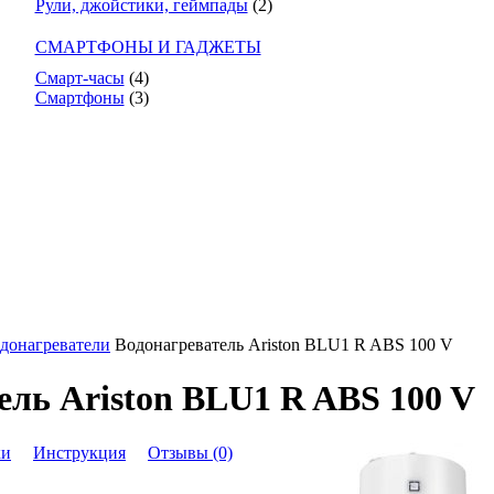
Рули, джойстики, геймпады
(2)
СМАРТФОНЫ И ГАДЖЕТЫ
Смарт-часы
(4)
Смартфоны
(3)
донагреватели
Водонагреватель Ariston BLU1 R ABS 100 V
ель Ariston BLU1 R ABS 100 V
ки
Инструкция
Отзывы (0)