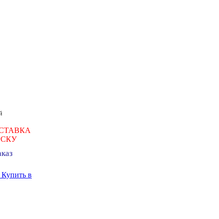
й
СТАВКА
РСКУ
аказ
ь
Купить в