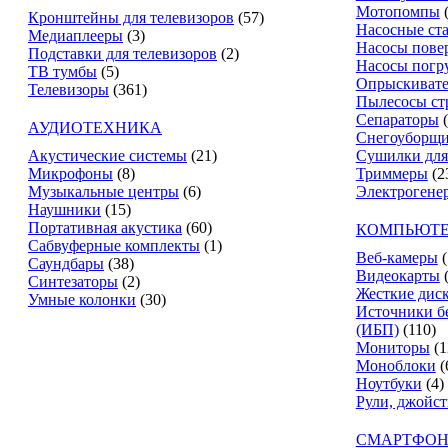
Мотопомпы
Кронштейны для телевизоров
(57)
Насосные ст
Медиаплееры
(3)
Насосы пове
Подставки для телевизоров
(2)
Насосы погр
ТВ тумбы
(5)
Опрыскиват
Телевизоры
(361)
Пылесосы ст
Сепараторы
АУДИОТЕХНИКА
Снегоуборщ
Акустические системы
(21)
Сушилки для
Микрофоны
(8)
Триммеры
(2
Музыкальные центры
(6)
Электрогене
Наушники
(15)
Портативная акустика
(60)
КОМПЬЮТЕ
Сабвуферные комплекты
(1)
Веб-камеры
(
Саундбары
(38)
Видеокарты
Синтезаторы
(2)
Жесткие дис
Умные колонки
(30)
Источники б
(ИБП)
(110)
Мониторы
(1
Моноблоки
(
Ноутбуки
(4)
Рули, джойс
СМАРТФОН