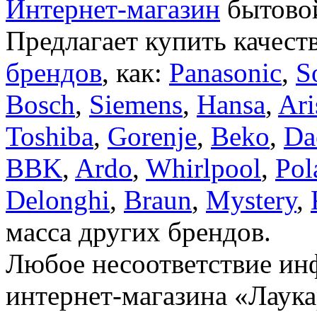
Интернет-магазин
бытовой
Предлагает купить качест
брендов
, как:
Panasonic
,
S
Bosch
,
Siemens
,
Hansa
,
Ari
Toshiba
,
Gorenje
,
Beko
,
Da
BBK
,
Ardo
,
Whirlpool
,
Pol
Delonghi
,
Braun
,
Mystery
,
масса других брендов.
Любое несоответствие инф
интернет-магазина «Лаука