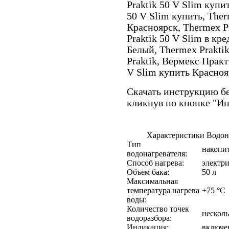
Praktik 50 V Slim купи
50 V Slim купить, Ther
Красноярск, Thermex P
Praktik 50 V Slim в кре
Белый, Thermex Praktik
Praktik, Вермекс Практ
V Slim купить Красноя
Скачать инструкцию бе
кликнув по кнопке "И
Характеристики Водона
Тип
накопи
водонагревателя:
Способ нагрева:
электр
Объем бака:
50 л
Максимальная
температура нагрева
+75 °С
воды:
Количество точек
несколь
водоразбора:
Индикация:
включен