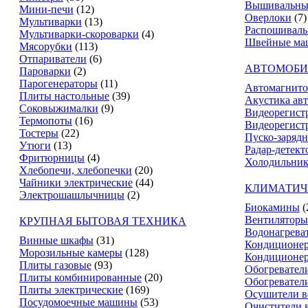
Вышивальны
Мини-печи
(12)
Оверлоки
(7)
Мультиварки
(13)
Распошивал
Мультиварки-скороварки
(4)
Швейные ма
Мясорубки
(113)
Отпариватели
(6)
АВТОМОБИ
Пароварки
(2)
Парогенераторы
(11)
Автомагнит
Плиты настольные
(39)
Акустика ав
Соковыжималки
(9)
Видеорегист
Термопоты
(16)
Видеорегистр
Тостеры
(22)
Пуско-зарядн
Утюги
(13)
Радар-детект
Фритюрницы
(4)
Холодильник
Хлебопечи, хлебопечки
(20)
Чайники электрические
(44)
КЛИМАТИЧ
Электрошашлычницы
(2)
Биокамины
(
Вентиляторы
КРУПНАЯ БЫТОВАЯ ТЕХНИКА
Водонагрева
Винные шкафы
(31)
Кондиционе
Морозильные камеры
(128)
Кондиционе
Плиты газовые
(93)
Обогревател
Плиты комбинированные
(20)
Обогревател
Плиты электрические
(169)
Осушители в
Посудомоечные машины
(53)
Очистители 