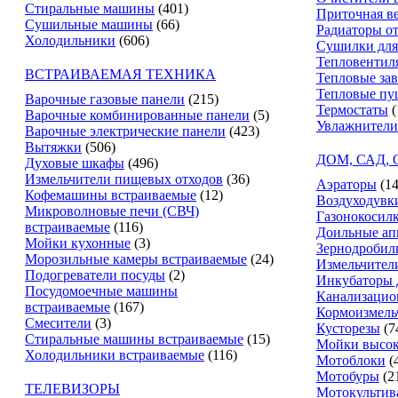
Стиральные машины
(401)
Приточная в
Сушильные машины
(66)
Радиаторы о
Холодильники
(606)
Сушилки для
Тепловентил
ВСТРАИВАЕМАЯ ТЕХНИКА
Тепловые за
Тепловые пу
Варочные газовые панели
(215)
Термостаты
(
Варочные комбинированные панели
(5)
Увлажнители
Варочные электрические панели
(423)
Вытяжки
(506)
ДОМ, САД,
Духовые шкафы
(496)
Измельчители пищевых отходов
(36)
Аэраторы
(14
Кофемашины встраиваемые
(12)
Воздуходувк
Микроволновые печи (СВЧ)
Газонокосил
встраиваемые
(116)
Доильные ап
Мойки кухонные
(3)
Зернодробил
Морозильные камеры встраиваемые
(24)
Измельчители
Подогреватели посуды
(2)
Инкубаторы 
Посудомоечные машины
Канализацио
встраиваемые
(167)
Кормоизмель
Смесители
(3)
Кусторезы
(7
Стиральные машины встраиваемые
(15)
Мойки высок
Холодильники встраиваемые
(116)
Мотоблоки
(
Мотобуры
(2
ТЕЛЕВИЗОРЫ
Мотокультив