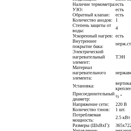
Наличие термометра:
есть
УЗО:
есть
Обратный клапан:
есть
Количество анодов:
1
Степень защиты от
4
воды:
Ускоренный нагрев:
есть
Внутреннее
нерж.ст
покрытие бака:
Электрический
нагревательный
ТЭН
элемент:
Материал
нагревательного
нержав
элемента:
вертика
Установка:
крепле
Присоединительный
½ "
диаметр:
Напряжение сети:
220 В
Количество тэнов:
1 шт.
Потребляемая
2.5 кВт
мощность:
Размеры (ШхВхГ):
365x72
Управление:
механи