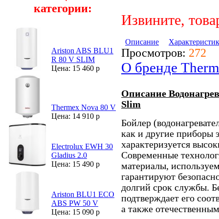
категории:
Извините, това
Описание
Характеристи
Просмотров:
272
Ariston ABS BLU1
R 80 V SLIM
О бренде Ther
Цена: 15 460 р
Описание Водонагрева
Slim
Thermex Nova 80 V
Цена: 14 910 р
Бойлер (водонагревате
как и другие приборы 
характеризуется высок
Electrolux EWH 30
Современные технолог
Gladius 2.0
Цена: 15 490 р
материалы, используем
гарантируют безопасно
долгий срок службы. Б
Ariston BLU1 ECO
подтверждает его соо
ABS PW 50 V
а также отечественны
Цена: 15 090 р