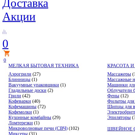
Доставка
Акции
0
0
МЕЛКАЯ БЫТОВАЯ ТЕХНИКА
КРАСОТА И
Аэрогрили
(27)
Массажеры
(
Блинницы
(1)
Массажные н
Вакуумные упаковщики
(1)
Машинки для
Гладильные доски
(2)
Облучатели 
Грили
(42)
Фены
(12)
Кофеварки
(40)
Фильтры для
Кофемашины
(72)
Щипцы для в
Кофемолки
(1)
Электробрит
Кухонные комбайны
(29)
Эпиляторы
(
Ломтерезки
(1)
Микроволновые печи (СВЧ)
(102)
ШВЕЙНОЕ 
Миксеры
(31)