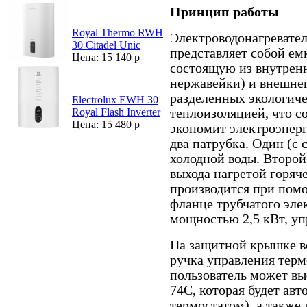
Принцип работы
Royal Thermo RWH
Электроводонагревате
30 Citadel Unic
представляет собой ем
Цена: 15 140 р
состоящую из внутренн
нержавейки) и внешнег
разделенных экологич
Electrolux EWH 30
теплоизоляцией, что с
Royal Flash Inverter
Цена: 15 480 р
экономит электроэнер
два патрубка. Один (с
холодной воды. Второй
выхода нагретой горяч
производится при пом
фланце трубчатого эле
мощностью 2,5 кВт, уп
На защитной крышке в
ручка управления тер
пользователь может вы
74С, которая будет ав
термостатом), а также