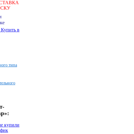
СТАВКА
РСКУ
и
ке
ь
Купить в
ного типа
тельного
т-
ар»:
не купили
афик