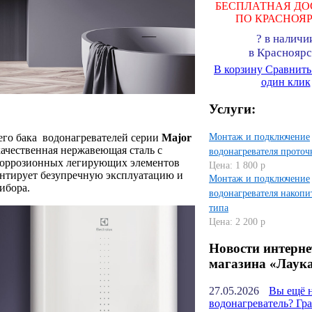
БЕСПЛАТНАЯ ДО
ПО КРАСНОЯ
?
в наличи
в Красноярс
В корзину
Сравнит
один клик
Услуги:
его бака водонагревателей серии
Major
Монтаж и подключение
ачественная нержавеющая сталь с
водонагревателя проточ
коррозионных легирующих элементов
Цена: 1 800 р
рантирует безупречную эксплуатацию и
Монтаж и подключение
ибора.
водонагревателя накопи
типа
Цена: 2 200 р
Новости интерне
магазина «Лаук
27.05.2026
Вы ещё 
водонагреватель? Гр