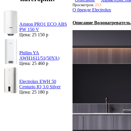
Просмотров:
213
О бренде Electrolux
Описание Водонагреватель 
Ariston PRO1 ECO ABS
PW 150 V
Цена: 25 150 р
Philips YA
AWH1611/51(50YA)
Цена: 25 460 р
Electrolux EWH 50
Centurio IQ 3.0 Silver
Цена: 25 180 р