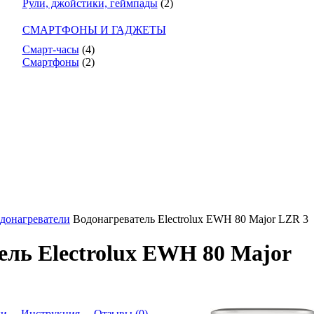
Рули, джойстики, геймпады
(2)
СМАРТФОНЫ И ГАДЖЕТЫ
Смарт-часы
(4)
Смартфоны
(2)
донагреватели
Водонагреватель Electrolux EWH 80 Major LZR 3
ель Electrolux EWH 80 Major
ки
Инструкция
Отзывы (0)