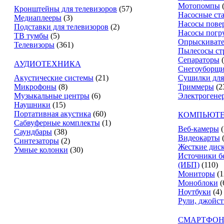
Мотопомпы
Кронштейны для телевизоров
(57)
Насосные ст
Медиаплееры
(3)
Насосы пове
Подставки для телевизоров
(2)
Насосы погр
ТВ тумбы
(5)
Опрыскиват
Телевизоры
(361)
Пылесосы ст
Сепараторы
АУДИОТЕХНИКА
Снегоуборщ
Акустические системы
(21)
Сушилки для
Микрофоны
(8)
Триммеры
(2
Музыкальные центры
(6)
Электрогене
Наушники
(15)
Портативная акустика
(60)
КОМПЬЮТЕ
Сабвуферные комплекты
(1)
Веб-камеры
(
Саундбары
(38)
Видеокарты
Синтезаторы
(2)
Жесткие дис
Умные колонки
(30)
Источники б
(ИБП)
(110)
Мониторы
(1
Моноблоки
(
Ноутбуки
(4)
Рули, джойс
СМАРТФОН