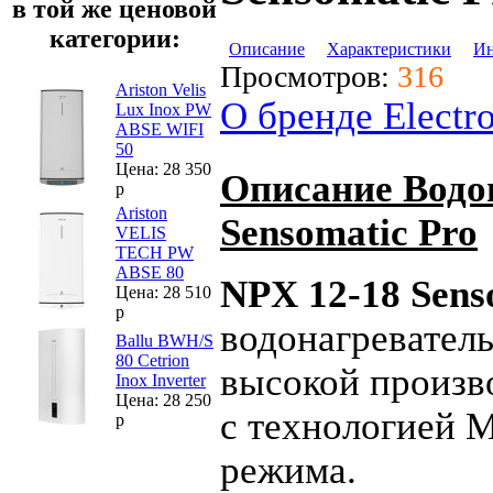
в той же ценовой
категории:
Описание
Характеристики
Ин
Просмотров:
316
Ariston Velis
О бренде Electr
Lux Inox PW
ABSE WIFI
50
Цена: 28 350
Описание Водон
р
Ariston
Sensomatic Pro
VELIS
TECH PW
ABSE 80
NPX 12-18 Sens
Цена: 28 510
р
водонагревател
Ballu BWH/S
80 Cetrion
высокой произв
Inox Inverter
Цена: 28 250
с технологией M
р
режима.