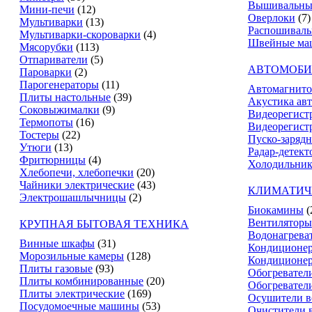
Вышивальны
Мини-печи
(12)
Оверлоки
(7)
Мультиварки
(13)
Распошивал
Мультиварки-скороварки
(4)
Швейные ма
Мясорубки
(113)
Отпариватели
(5)
АВТОМОБИ
Пароварки
(2)
Парогенераторы
(11)
Автомагнит
Плиты настольные
(39)
Акустика ав
Соковыжималки
(9)
Видеорегист
Термопоты
(16)
Видеорегистр
Тостеры
(22)
Пуско-зарядн
Утюги
(13)
Радар-детект
Фритюрницы
(4)
Холодильник
Хлебопечи, хлебопечки
(20)
Чайники электрические
(43)
КЛИМАТИЧ
Электрошашлычницы
(2)
Биокамины
(
Вентиляторы
КРУПНАЯ БЫТОВАЯ ТЕХНИКА
Водонагрева
Винные шкафы
(31)
Кондиционе
Морозильные камеры
(128)
Кондиционе
Плиты газовые
(93)
Обогревател
Плиты комбинированные
(20)
Обогревател
Плиты электрические
(169)
Осушители в
Посудомоечные машины
(53)
Очистители 