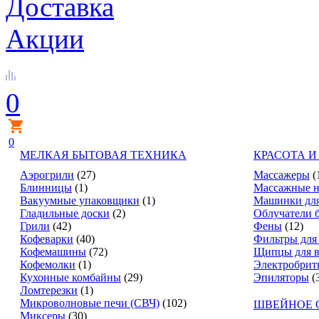
Доставка
Акции
0
0
МЕЛКАЯ БЫТОВАЯ ТЕХНИКА
КРАСОТА И
Аэрогрили
(27)
Массажеры
(
Блинницы
(1)
Массажные н
Вакуумные упаковщики
(1)
Машинки для
Гладильные доски
(2)
Облучатели 
Грили
(42)
Фены
(12)
Кофеварки
(40)
Фильтры для
Кофемашины
(72)
Щипцы для в
Кофемолки
(1)
Электробрит
Кухонные комбайны
(29)
Эпиляторы
(
Ломтерезки
(1)
Микроволновые печи (СВЧ)
(102)
ШВЕЙНОЕ 
Миксеры
(30)