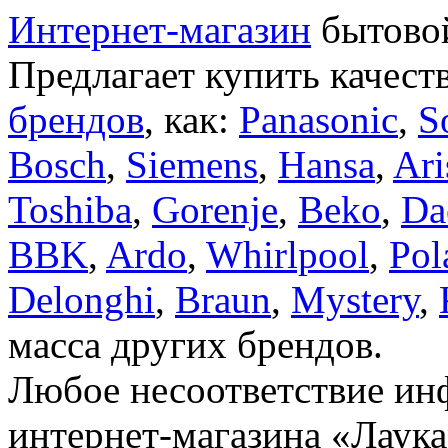
Интернет-магазин
бытовой
Предлагает купить качест
брендов
, как:
Panasonic
,
S
Bosch
,
Siemens
,
Hansa
,
Ari
Toshiba
,
Gorenje
,
Beko
,
Da
BBK
,
Ardo
,
Whirlpool
,
Pol
Delonghi
,
Braun
,
Mystery
,
масса других брендов.
Любое несоответствие инф
интернет-магазина «Лаука