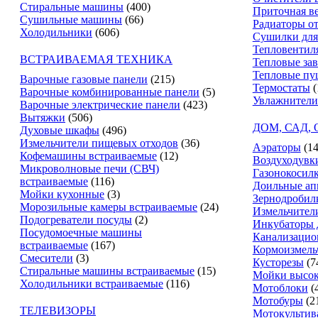
Стиральные машины
(400)
Приточная в
Сушильные машины
(66)
Радиаторы о
Холодильники
(606)
Сушилки для
Тепловентил
ВСТРАИВАЕМАЯ ТЕХНИКА
Тепловые за
Тепловые пу
Варочные газовые панели
(215)
Термостаты
(
Варочные комбинированные панели
(5)
Увлажнители
Варочные электрические панели
(423)
Вытяжки
(506)
ДОМ, САД,
Духовые шкафы
(496)
Измельчители пищевых отходов
(36)
Аэраторы
(14
Кофемашины встраиваемые
(12)
Воздуходувк
Микроволновые печи (СВЧ)
Газонокосил
встраиваемые
(116)
Доильные ап
Мойки кухонные
(3)
Зернодробил
Морозильные камеры встраиваемые
(24)
Измельчители
Подогреватели посуды
(2)
Инкубаторы 
Посудомоечные машины
Канализацио
встраиваемые
(167)
Кормоизмель
Смесители
(3)
Кусторезы
(7
Стиральные машины встраиваемые
(15)
Мойки высок
Холодильники встраиваемые
(116)
Мотоблоки
(
Мотобуры
(2
ТЕЛЕВИЗОРЫ
Мотокультив