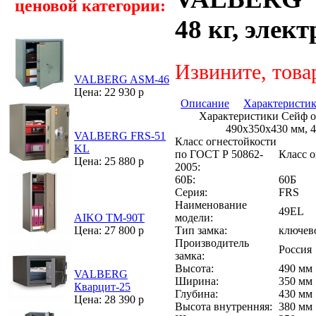
ценовой категории:
48 кг, элек
Извините, това
VALBERG ASM-46
Цена: 22 930 р
Описание
Характеристи
Характеристики Сейф 
490х350х430 мм, 4
VALBERG FRS-51
Класс огнестойкости
KL
по ГОСТ Р 50862-
Класс 
Цена: 25 880 р
2005:
60Б:
60Б
Серия:
FRS
Наименование
49EL
модели:
AIKO ТМ-90Т
Тип замка:
ключев
Цена: 27 800 р
Производитель
Россия
замка:
Высота:
490 мм
VALBERG
Ширина:
350 мм
Кварцит-25
Глубина:
430 мм
Цена: 28 390 р
Высота внутренняя:
380 мм