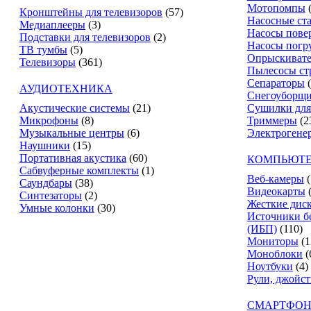
Мотопомпы
Кронштейны для телевизоров
(57)
Насосные ст
Медиаплееры
(3)
Насосы пове
Подставки для телевизоров
(2)
Насосы погр
ТВ тумбы
(5)
Опрыскиват
Телевизоры
(361)
Пылесосы ст
Сепараторы
АУДИОТЕХНИКА
Снегоуборщ
Акустические системы
(21)
Сушилки для
Микрофоны
(8)
Триммеры
(2
Музыкальные центры
(6)
Электрогене
Наушники
(15)
Портативная акустика
(60)
КОМПЬЮТЕ
Сабвуферные комплекты
(1)
Веб-камеры
(
Саундбары
(38)
Видеокарты
Синтезаторы
(2)
Жесткие дис
Умные колонки
(30)
Источники б
(ИБП)
(110)
Мониторы
(1
Моноблоки
(
Ноутбуки
(4)
Рули, джойс
СМАРТФОН