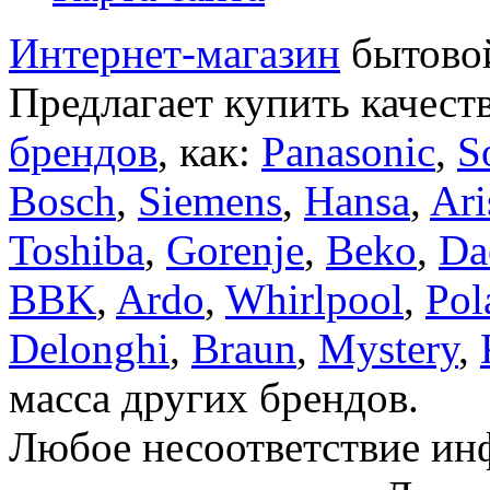
Интернет-магазин
бытовой
Предлагает купить качест
брендов
, как:
Panasonic
,
S
Bosch
,
Siemens
,
Hansa
,
Ari
Toshiba
,
Gorenje
,
Beko
,
Da
BBK
,
Ardo
,
Whirlpool
,
Pol
Delonghi
,
Braun
,
Mystery
,
масса других брендов.
Любое несоответствие инф