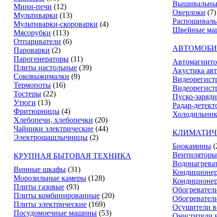
Вышивальны
Мини-печи
(12)
Оверлоки
(7)
Мультиварки
(13)
Распошивал
Мультиварки-скороварки
(4)
Швейные ма
Мясорубки
(113)
Отпариватели
(6)
АВТОМОБИ
Пароварки
(2)
Парогенераторы
(11)
Автомагнит
Плиты настольные
(39)
Акустика ав
Соковыжималки
(9)
Видеорегист
Термопоты
(16)
Видеорегистр
Тостеры
(22)
Пуско-зарядн
Утюги
(13)
Радар-детект
Фритюрницы
(4)
Холодильник
Хлебопечи, хлебопечки
(20)
Чайники электрические
(44)
КЛИМАТИЧ
Электрошашлычницы
(2)
Биокамины
(
Вентиляторы
КРУПНАЯ БЫТОВАЯ ТЕХНИКА
Водонагрева
Винные шкафы
(31)
Кондиционе
Морозильные камеры
(128)
Кондиционе
Плиты газовые
(93)
Обогревател
Плиты комбинированные
(20)
Обогревател
Плиты электрические
(169)
Осушители в
Посудомоечные машины
(53)
Очистители 