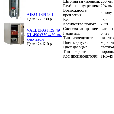
Ширина внутренняя:
250 мм
Глубина внутренняя:
294 мм
Возможность
к полу
AIKO TSN-90Т
крепления:
Цена: 27 730 р
Вес:
48 кг
Количество полок:
2 шт.
Система запирания:
ригель
VALBERG FRS-49
Гарантия:
5 лет
KL 490х350х430 мм
Тип размещения:
пласти
ключевой
Цвет корпуса:
коричн
Цена: 24 610 р
Цвет дверцы:
светло-
Тип покрытия:
порошк
Код производителя:
FRS-49