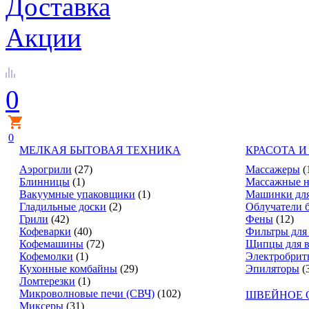
Доставка
Акции
0
0
МЕЛКАЯ БЫТОВАЯ ТЕХНИКА
КРАСОТА И
Аэрогрили
(27)
Массажеры
(
Блинницы
(1)
Массажные н
Вакуумные упаковщики
(1)
Машинки для
Гладильные доски
(2)
Облучатели 
Грили
(42)
Фены
(12)
Кофеварки
(40)
Фильтры для
Кофемашины
(72)
Щипцы для в
Кофемолки
(1)
Электробрит
Кухонные комбайны
(29)
Эпиляторы
(
Ломтерезки
(1)
Микроволновые печи (СВЧ)
(102)
ШВЕЙНОЕ 
Миксеры
(31)