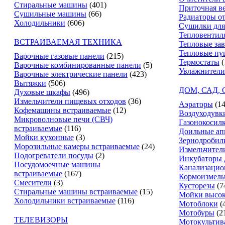
Стиральные машины
(401)
Приточная в
Сушильные машины
(66)
Радиаторы о
Холодильники
(606)
Сушилки для
Тепловентил
ВСТРАИВАЕМАЯ ТЕХНИКА
Тепловые за
Тепловые пу
Варочные газовые панели
(215)
Термостаты
(
Варочные комбинированные панели
(5)
Увлажнители
Варочные электрические панели
(423)
Вытяжки
(506)
ДОМ, САД,
Духовые шкафы
(496)
Измельчители пищевых отходов
(36)
Аэраторы
(14
Кофемашины встраиваемые
(12)
Воздуходувк
Микроволновые печи (СВЧ)
Газонокосил
встраиваемые
(116)
Доильные ап
Мойки кухонные
(3)
Зернодробил
Морозильные камеры встраиваемые
(24)
Измельчители
Подогреватели посуды
(2)
Инкубаторы 
Посудомоечные машины
Канализацио
встраиваемые
(167)
Кормоизмель
Смесители
(3)
Кусторезы
(7
Стиральные машины встраиваемые
(15)
Мойки высок
Холодильники встраиваемые
(116)
Мотоблоки
(
Мотобуры
(2
ТЕЛЕВИЗОРЫ
Мотокультив