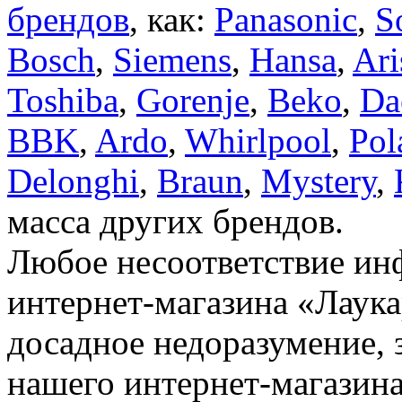
брендов
, как:
Panasonic
,
S
Bosch
,
Siemens
,
Hansa
,
Ari
Toshiba
,
Gorenje
,
Beko
,
Da
BBK
,
Ardo
,
Whirlpool
,
Pol
Delonghi
,
Braun
,
Mystery
,
масса других брендов.
Любое несоответствие инф
интернет-магазина «Лаука
досадное недоразумение, 
нашего интернет-магазина