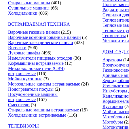
Стиральные машины
(401)
Приточная в
Сушильные машины
(66)
Радиаторы о
Холодильники
(606)
Сушилки для
Тепловентил
ВСТРАИВАЕМАЯ ТЕХНИКА
Тепловые за
Тепловые пу
Варочные газовые панели
(215)
Термостаты
(
Варочные комбинированные панели
(5)
Увлажнители
Варочные электрические панели
(423)
Вытяжки
(506)
ДОМ, САД,
Духовые шкафы
(496)
Измельчители пищевых отходов
(36)
Аэраторы
(14
Кофемашины встраиваемые
(12)
Воздуходувк
Микроволновые печи (СВЧ)
Газонокосил
встраиваемые
(116)
Доильные ап
Мойки кухонные
(3)
Зернодробил
Морозильные камеры встраиваемые
(24)
Измельчители
Подогреватели посуды
(2)
Инкубаторы 
Посудомоечные машины
Канализацио
встраиваемые
(167)
Кормоизмель
Смесители
(3)
Кусторезы
(7
Стиральные машины встраиваемые
(15)
Мойки высок
Холодильники встраиваемые
(116)
Мотоблоки
(
Мотобуры
(2
ТЕЛЕВИЗОРЫ
Мотокультив