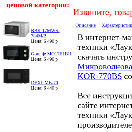
ценовой категории:
Извините, това
Описание
Характеристи
BBK 17MWS-
В интернет-ма
784M/B
Цена: 6 490 р
техники «Лау
Gorenje MO17E1BH
скачать инстр
Цена: 6 490 р
Микроволнова
KOR-770BS
со
DEXP MB-70
Цена: 6 440 р
Все инструкци
сайте интерне
техники «Лаук
производителе