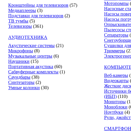
Мотопомпы
Кронштейны для телевизоров
(57)
Насосные ст
Медиаплееры
(3)
Насосы пове
Подставки для телевизоров
(2)
Насосы погр
ТВ тумбы
(5)
Опрыскиват
Телевизоры
(361)
Пылесосы ст
Сепараторы
АУДИОТЕХНИКА
Снегоуборщ
Акустические системы
(21)
Сушилки для
Микрофоны
(8)
Триммеры
(2
Музыкальные центры
(6)
Электрогене
Наушники
(15)
Портативная акустика
(60)
КОМПЬЮТЕ
Сабвуферные комплекты
(1)
Веб-камеры
(
Саундбары
(38)
Видеокарты
Синтезаторы
(2)
Жесткие дис
Умные колонки
(30)
Источники б
(ИБП)
(110)
Мониторы
(1
Моноблоки
(
Ноутбуки
(4)
Рули, джойс
СМАРТФОН