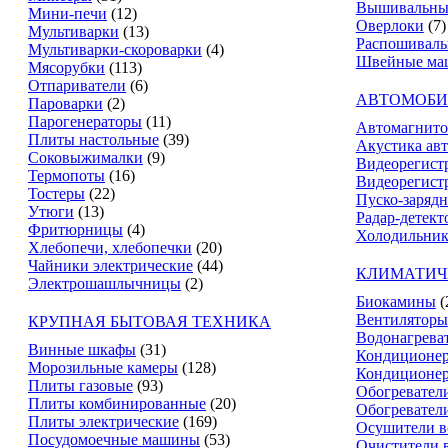
Вышивальны
Мини-печи
(12)
Оверлоки
(7)
Мультиварки
(13)
Распошивал
Мультиварки-скороварки
(4)
Швейные ма
Мясорубки
(113)
Отпариватели
(6)
АВТОМОБИ
Пароварки
(2)
Парогенераторы
(11)
Автомагнит
Плиты настольные
(39)
Акустика ав
Соковыжималки
(9)
Видеорегист
Термопоты
(16)
Видеорегистр
Тостеры
(22)
Пуско-зарядн
Утюги
(13)
Радар-детект
Фритюрницы
(4)
Холодильник
Хлебопечи, хлебопечки
(20)
Чайники электрические
(44)
КЛИМАТИЧ
Электрошашлычницы
(2)
Биокамины
(
Вентиляторы
КРУПНАЯ БЫТОВАЯ ТЕХНИКА
Водонагрева
Винные шкафы
(31)
Кондиционе
Морозильные камеры
(128)
Кондиционе
Плиты газовые
(93)
Обогревател
Плиты комбинированные
(20)
Обогревател
Плиты электрические
(169)
Осушители в
Посудомоечные машины
(53)
Очистители 