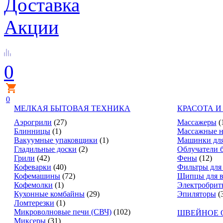
Доставка
Акции
0
0
МЕЛКАЯ БЫТОВАЯ ТЕХНИКА
КРАСОТА И
Аэрогрили
(27)
Массажеры
(
Блинницы
(1)
Массажные н
Вакуумные упаковщики
(1)
Машинки для
Гладильные доски
(2)
Облучатели 
Грили
(42)
Фены
(12)
Кофеварки
(40)
Фильтры для
Кофемашины
(72)
Щипцы для в
Кофемолки
(1)
Электробрит
Кухонные комбайны
(29)
Эпиляторы
(
Ломтерезки
(1)
Микроволновые печи (СВЧ)
(102)
ШВЕЙНОЕ 
Миксеры
(31)