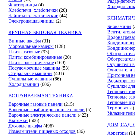
Радар-детект
Фритюрницы
(4)
Холодильник
Хлебопечи, хлебопечки
(20)
Чайники электрические
(44)
КЛИМАТИЧ
Электрошашлычницы
(2)
Биокамины
(
Вентиляторы
КРУПНАЯ БЫТОВАЯ ТЕХНИКА
Водонагрева
Винные шкафы
(31)
Кондиционе
Морозильные камеры
(128)
Кондиционе
Плиты газовые
(93)
Обогревател
Плиты комбинированные
(20)
Обогревател
Плиты электрические
(169)
Осушители в
Посудомоечные машины
(53)
Очистители 
Стиральные машины
(401)
Приточная в
Сушильные машины
(66)
Радиаторы о
Холодильники
(606)
Сушилки для
Тепловентил
ВСТРАИВАЕМАЯ ТЕХНИКА
Тепловые за
Тепловые пу
Варочные газовые панели
(215)
Термостаты
(
Варочные комбинированные панели
(5)
Увлажнители
Варочные электрические панели
(423)
Вытяжки
(506)
ДОМ, САД,
Духовые шкафы
(496)
Измельчители пищевых отходов
(36)
Аэраторы
(14