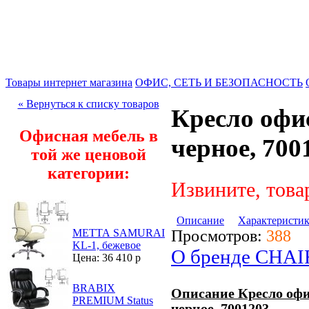
Товары интернет магазина
ОФИС, СЕТЬ И БЕЗОПАСНОСТЬ
« Вернуться к списку товаров
Кресло офис
Офисная мебель в
черное, 700
той же ценовой
категории:
Извините, това
Описание
Характеристи
Просмотров:
388
МЕТТА SAMURAI
KL-1, бежевое
О бренде CHA
Цена: 36 410 р
BRABIX
Описание Кресло офис
PREMIUM Status
черное, 7001203