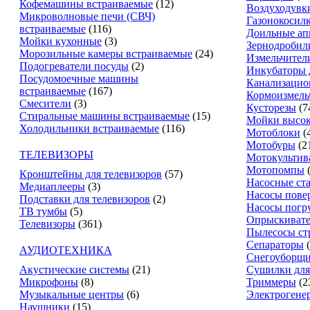
Кофемашины встраиваемые
(12)
Воздуходувк
Микроволновые печи (СВЧ)
Газонокосил
встраиваемые
(116)
Доильные ап
Мойки кухонные
(3)
Зернодробил
Морозильные камеры встраиваемые
(24)
Измельчители
Подогреватели посуды
(2)
Инкубаторы 
Посудомоечные машины
Канализацио
встраиваемые
(167)
Кормоизмель
Смесители
(3)
Кусторезы
(7
Стиральные машины встраиваемые
(15)
Мойки высок
Холодильники встраиваемые
(116)
Мотоблоки
(
Мотобуры
(2
ТЕЛЕВИЗОРЫ
Мотокультив
Мотопомпы
Кронштейны для телевизоров
(57)
Насосные ст
Медиаплееры
(3)
Насосы пове
Подставки для телевизоров
(2)
Насосы погр
ТВ тумбы
(5)
Опрыскиват
Телевизоры
(361)
Пылесосы ст
Сепараторы
АУДИОТЕХНИКА
Снегоуборщ
Акустические системы
(21)
Сушилки для
Микрофоны
(8)
Триммеры
(2
Музыкальные центры
(6)
Электрогене
Наушники
(15)