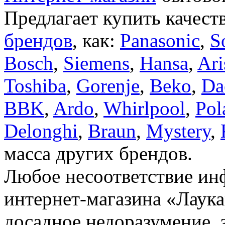
Предлагает купить качест
брендов
, как:
Panasonic
,
S
Bosch
,
Siemens
,
Hansa
,
Ari
Toshiba
,
Gorenje
,
Beko
,
Da
BBK
,
Ardo
,
Whirlpool
,
Pol
Delonghi
,
Braun
,
Mystery
,
масса других брендов.
Любое несоответствие инф
интернет-магазина «Лаука
досадное недоразумение, 