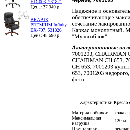
HD-003, 531821
Цена: 37 940 р
Надежное и основатель
обеспечивающее макс
BRABIX
сочетание лакированно
PREMIUM Infinity
Каркас монолитный. М
EX-707, 531826
Цена: 48 690 р
"Мультиблок".
Альтернативные наз
7001203, CHAIRMAN CH
CHAIRMAN CH 653, 70
CH 653, 7001203 купи
653, 7001203 недорог
фото
Характеристики Кресло о
Материал обивки:
кожа с
Максимальная
120 кг
нагрузка:
Цвет обивки:
черный