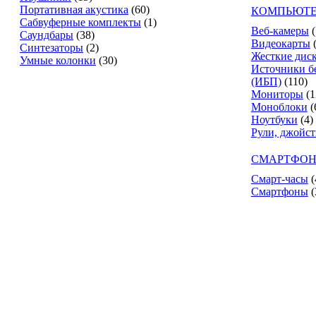
Портативная акустика
(60)
КОМПЬЮТЕ
Сабвуферные комплекты
(1)
Веб-камеры
(
Саундбары
(38)
Видеокарты
Синтезаторы
(2)
Жесткие дис
Умные колонки
(30)
Источники б
(ИБП)
(110)
Мониторы
(1
Моноблоки
(
Ноутбуки
(4)
Рули, джойс
СМАРТФОН
Смарт-часы
(
Смартфоны
(