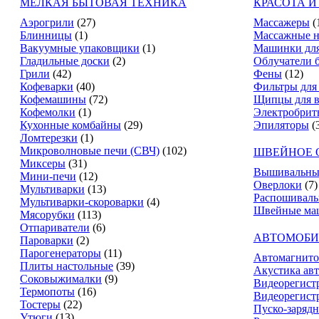
МЕЛКАЯ БЫТОВАЯ ТЕХНИКА
КРАСОТА И
Аэрогрили
(27)
Массажеры
(
Блинницы
(1)
Массажные н
Вакуумные упаковщики
(1)
Машинки для
Гладильные доски
(2)
Облучатели 
Грили
(42)
Фены
(12)
Кофеварки
(40)
Фильтры для
Кофемашины
(72)
Щипцы для в
Кофемолки
(1)
Электробрит
Кухонные комбайны
(29)
Эпиляторы
(
Ломтерезки
(1)
Микроволновые печи (СВЧ)
(102)
ШВЕЙНОЕ 
Миксеры
(31)
Вышивальны
Мини-печи
(12)
Оверлоки
(7)
Мультиварки
(13)
Распошивал
Мультиварки-скороварки
(4)
Швейные ма
Мясорубки
(113)
Отпариватели
(6)
АВТОМОБИ
Пароварки
(2)
Парогенераторы
(11)
Автомагнит
Плиты настольные
(39)
Акустика ав
Соковыжималки
(9)
Видеорегист
Термопоты
(16)
Видеорегистр
Тостеры
(22)
Пуско-зарядн
Утюги
(13)