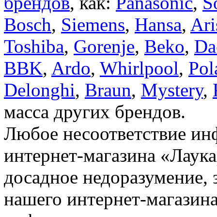
брендов
, как:
Panasonic
,
S
Bosch
,
Siemens
,
Hansa
,
Ari
Toshiba
,
Gorenje
,
Beko
,
Da
BBK
,
Ardo
,
Whirlpool
,
Pol
Delonghi
,
Braun
,
Mystery
,
масса других брендов.
Любое несоответствие инф
интернет-магазина «Лаука
досадное недоразумение, 
нашего интернет-магазина