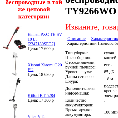
беспроводные в той
TY9266WO
же ценовой
категории:
Извините, това
Einhell PXC TE-SV
Описание
Характеристи
18 Li
Характеристики Пылесос бес
[2347180SET2]
Цена: 17 600 р
Тип уборки:
сухая
Пылесборник:
контейн
Отсоединяемый
есть
Xiaomi Xiaomi G20
ручной пылесос:
EU
Уровень шума:
85 дБ
Цена: 18 680 р
Длина сетевого
1.8 м
шнура:
подсвет
Дополнительная
креплен
информация:
электро
Kitfort KT-5284
Количество
Цена: 17 300 р
1
аккумуляторов:
Время зарядки
180 ми
аккумулятора:
Vitek VT-