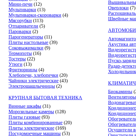
Вышивальны
Мини-печи
(12)
Оверлоки
(7)
Мультиварки
(13)
Распошивал
Мультиварки-скороварки
(4)
Швейные ма
Мясорубки
(113)
Отпариватели
(5)
АВТОМОБИ
Пароварки
(2)
Парогенераторы
(11)
Автомагнит
Плиты настольные
(39)
Акустика ав
Соковыжималки
(9)
Видеорегист
Термопоты
(16)
Видеорегистр
Тостеры
(22)
Пуско-зарядн
Утюги
(13)
Радар-детект
Фритюрницы
(4)
Холодильник
Хлебопечи, хлебопечки
(20)
Чайники электрические
(43)
КЛИМАТИЧ
Электрошашлычницы
(2)
Биокамины
(
Вентиляторы
КРУПНАЯ БЫТОВАЯ ТЕХНИКА
Водонагрева
Винные шкафы
(31)
Кондиционе
Морозильные камеры
(128)
Кондиционе
Плиты газовые
(93)
Обогревател
Плиты комбинированные
(20)
Обогревател
Плиты электрические
(169)
Осушители в
Посудомоечные машины
(53)
Очистители 