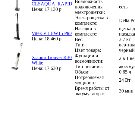
Возможность
CLSAQUA_RAPID
подключения
есть
Цена: 17 130 р
электрощетки:
Электрощетка в
Delta P
комплекте:
Насадки в
щетка д
Vitek VT-FW15 Plus
комплекте:
насадка
Цена: 18 460 р
Вес:
3.7 кг
Тип:
вертик
Цвет товара:
черный 
Функции и
Xiaomi Trouver K30
2 в 1 
возможности:
White
Тип питания:
аккуму
Цена: 17 630 р
Объем:
0.65 л
Потребляемая
24 Вт
мощность:
Время работы от
30 мин
аккумулятора: