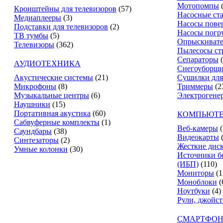
Мотопомпы
Кронштейны для телевизоров
(57)
Насосные ст
Медиаплееры
(3)
Насосы пове
Подставки для телевизоров
(2)
Насосы погр
ТВ тумбы
(5)
Опрыскиват
Телевизоры
(362)
Пылесосы ст
Сепараторы
АУДИОТЕХНИКА
Снегоуборщ
Акустические системы
(21)
Сушилки для
Микрофоны
(8)
Триммеры
(2
Музыкальные центры
(6)
Электрогене
Наушники
(15)
Портативная акустика
(60)
КОМПЬЮТЕ
Сабвуферные комплекты
(1)
Веб-камеры
(
Саундбары
(38)
Видеокарты
Синтезаторы
(2)
Жесткие дис
Умные колонки
(30)
Источники б
(ИБП)
(110)
Мониторы
(1
Моноблоки
(
Ноутбуки
(4)
Рули, джойс
СМАРТФОН