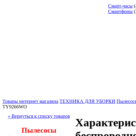
Смарт-часы
(
Смартфоны
(
Товары интернет магазина
ТЕХНИКА ДЛЯ УБОРКИ
Пылесос
TY9266WO
« Вернуться к списку товаров
Характерис
Пылесосы
беспроводно