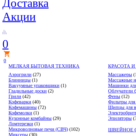
Доставка
Акции
0
0
МЕЛКАЯ БЫТОВАЯ ТЕХНИКА
КРАСОТА И
Аэрогрили
(27)
Массажеры
(
Блинницы
(1)
Массажные н
Вакуумные упаковщики
(1)
Машинки для
Гладильные доски
(2)
Облучатели 
Грили
(42)
Фены
(12)
Кофеварки
(40)
Фильтры для
Кофемашины
(72)
Щипцы для в
Кофемолки
(1)
Электробрит
Кухонные комбайны
(29)
Эпиляторы
(
Ломтерезки
(1)
Микроволновые печи (СВЧ)
(102)
ШВЕЙНОЕ 
Миксеры
(30)