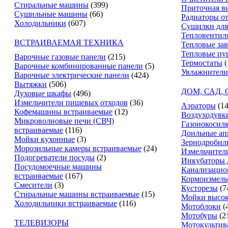
Стиральные машины
(399)
Приточная в
Сушильные машины
(66)
Радиаторы о
Холодильники
(607)
Сушилки для
Тепловентил
ВСТРАИВАЕМАЯ ТЕХНИКА
Тепловые за
Тепловые пу
Варочные газовые панели
(215)
Термостаты
(
Варочные комбинированные панели
(5)
Увлажнители
Варочные электрические панели
(424)
Вытяжки
(506)
ДОМ, САД,
Духовые шкафы
(496)
Измельчители пищевых отходов
(36)
Аэраторы
(14
Кофемашины встраиваемые
(12)
Воздуходувк
Микроволновые печи (СВЧ)
Газонокосил
встраиваемые
(116)
Доильные ап
Мойки кухонные
(3)
Зернодробил
Морозильные камеры встраиваемые
(24)
Измельчители
Подогреватели посуды
(2)
Инкубаторы 
Посудомоечные машины
Канализацио
встраиваемые
(167)
Кормоизмель
Смесители
(3)
Кусторезы
(7
Стиральные машины встраиваемые
(15)
Мойки высок
Холодильники встраиваемые
(116)
Мотоблоки
(
Мотобуры
(2
ТЕЛЕВИЗОРЫ
Мотокультив