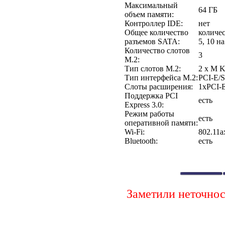
Максимальный
64 ГБ
объем памяти:
Контроллер IDE:
нет
Общее количество
количес
разъемов SATA:
5, 10 н
Количество слотов
3
M.2:
Тип слотов M.2:
2 x M K
Тип интерфейса M.2:
PCI-E/
Слоты расширения:
1xPCI-
Поддержка PCI
есть
Express 3.0:
Режим работы
есть
оперативной памяти:
Wi-Fi:
802.11a
Bluetooth:
есть
Заметили неточно