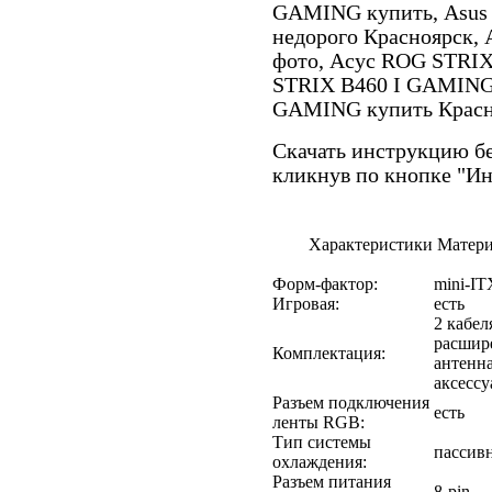
GAMING купить, Asus
недорого Красноярск,
фото, Асус ROG STRI
STRIX B460 I GAMING
GAMING купить Красн
Скачать инструкцию бе
кликнув по кнопке "И
Характеристики Матери
Форм-фактор:
mini-IT
Игровая:
есть
2 кабел
расшире
Комплектация:
антенна
аксесс
Разъем подключения
есть
ленты RGB:
Тип системы
пассив
охлаждения:
Разъем питания
8-pin