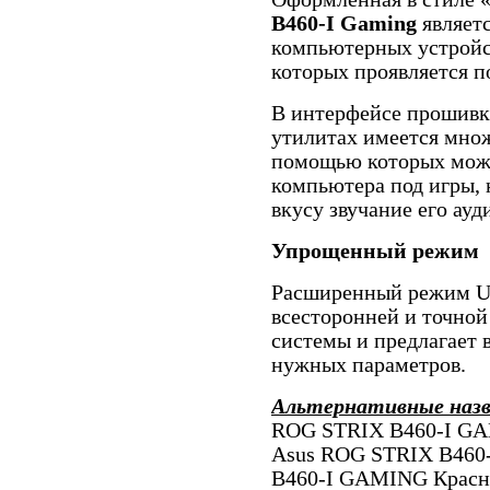
B460-I Gaming
являетс
компьютерных устройст
которых проявляется п
В интерфейсе прошивки
утилитах имеется мно
помощью которых можн
компьютера под игры, 
вкусу звучание его ау
Упрощенный режим
Расширенный режим UE
всесторонней и точно
системы и предлагает
нужных параметров.
Альтернативные наз
ROG STRIX B460-I GAM
Asus ROG STRIX B460
B460-I GAMING Красно