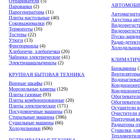
Отпариватели
(5)
АВТОМОБИ
Пароварки
(2)
Парогенераторы
(11)
Автомагнит
Плиты настольные
(40)
Акустика ав
Соковыжималки
(9)
Видеорегист
Термопоты
(16)
Видеорегистр
Тостеры
(22)
Пуско-зарядн
Утюги
(13)
Радар-детект
Фритюрницы
(4)
Холодильник
Хлебопечи, хлебопечки
(20)
Чайники электрические
(41)
КЛИМАТИЧ
Электрошашлычницы
(2)
Биокамины
(
Вентиляторы
КРУПНАЯ БЫТОВАЯ ТЕХНИКА
Водонагрева
Винные шкафы
(31)
Кондиционе
Морозильные камеры
(129)
Кондиционе
Плиты газовые
(93)
Обогревател
Плиты комбинированные
(20)
Обогревател
Плиты электрические
(171)
Осушители в
Посудомоечные машины
(53)
Очистители 
Стиральные машины
(396)
Приточная в
Сушильные машины
(66)
Радиаторы о
Холодильники
(606)
Сушилки для
Тепловентил