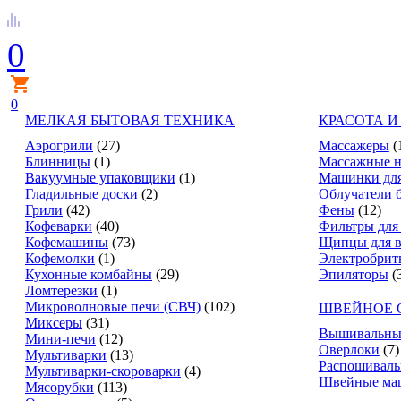
0
0
МЕЛКАЯ БЫТОВАЯ ТЕХНИКА
КРАСОТА И
Аэрогрили
(27)
Массажеры
(
Блинницы
(1)
Массажные н
Вакуумные упаковщики
(1)
Машинки для
Гладильные доски
(2)
Облучатели 
Грили
(42)
Фены
(12)
Кофеварки
(40)
Фильтры для
Кофемашины
(73)
Щипцы для в
Кофемолки
(1)
Электробрит
Кухонные комбайны
(29)
Эпиляторы
(
Ломтерезки
(1)
Микроволновые печи (СВЧ)
(102)
ШВЕЙНОЕ 
Миксеры
(31)
Вышивальны
Мини-печи
(12)
Оверлоки
(7)
Мультиварки
(13)
Распошивал
Мультиварки-скороварки
(4)
Швейные ма
Мясорубки
(113)