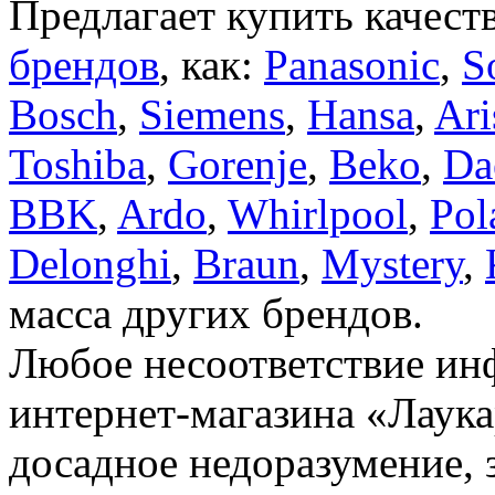
Предлагает купить качест
брендов
, как:
Panasonic
,
S
Bosch
,
Siemens
,
Hansa
,
Ari
Toshiba
,
Gorenje
,
Beko
,
Da
BBK
,
Ardo
,
Whirlpool
,
Pol
Delonghi
,
Braun
,
Mystery
,
масса других брендов.
Любое несоответствие инф
интернет-магазина «Лаука
досадное недоразумение, 