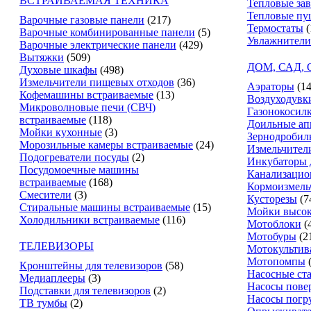
ВСТРАИВАЕМАЯ ТЕХНИКА
Тепловые за
Тепловые пу
Варочные газовые панели
(217)
Термостаты
(
Варочные комбинированные панели
(5)
Увлажнители
Варочные электрические панели
(429)
Вытяжки
(509)
ДОМ, САД,
Духовые шкафы
(498)
Измельчители пищевых отходов
(36)
Аэраторы
(14
Кофемашины встраиваемые
(13)
Воздуходувк
Микроволновые печи (СВЧ)
Газонокосил
встраиваемые
(118)
Доильные ап
Мойки кухонные
(3)
Зернодробил
Морозильные камеры встраиваемые
(24)
Измельчители
Подогреватели посуды
(2)
Инкубаторы 
Посудомоечные машины
Канализацио
встраиваемые
(168)
Кормоизмель
Смесители
(3)
Кусторезы
(7
Стиральные машины встраиваемые
(15)
Мойки высок
Холодильники встраиваемые
(116)
Мотоблоки
(
Мотобуры
(2
ТЕЛЕВИЗОРЫ
Мотокультив
Мотопомпы
Кронштейны для телевизоров
(58)
Насосные ст
Медиаплееры
(3)
Насосы пове
Подставки для телевизоров
(2)
Насосы погр
ТВ тумбы
(2)