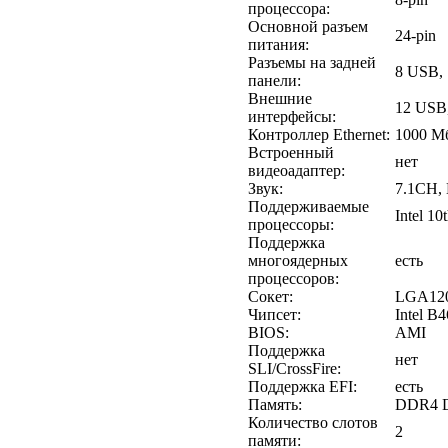
процессора:
Основной разъем
24-pin
питания:
Разъемы на задней
8 USB, 
панели:
Внешние
12 USB
интерфейсы:
Контроллер Ethernet:
1000 Мб
Встроенный
нет
видеоадаптер:
Звук:
7.1CH,
Поддерживаемые
Intel 1
процессоры:
Поддержка
многоядерных
есть
процессоров:
Сокет:
LGA12
Чипсет:
Intel B
BIOS:
AMI
Поддержка
нет
SLI/CrossFire:
Поддержка EFI:
есть
Память:
DDR4 D
Количество слотов
2
памяти: