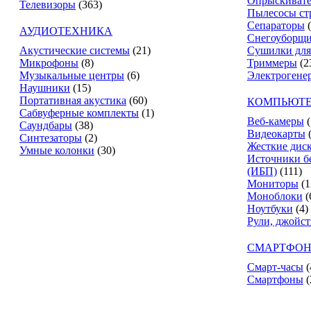
Опрыскиват
Телевизоры
(363)
Пылесосы ст
Сепараторы
АУДИОТЕХНИКА
Снегоуборщ
Акустические системы
(21)
Сушилки для
Микрофоны
(8)
Триммеры
(2
Музыкальные центры
(6)
Электрогене
Наушники
(15)
Портативная акустика
(60)
КОМПЬЮТЕ
Сабвуферные комплекты
(1)
Веб-камеры
(
Саундбары
(38)
Видеокарты
Синтезаторы
(2)
Жесткие дис
Умные колонки
(30)
Источники б
(ИБП)
(111)
Мониторы
(1
Моноблоки
(
Ноутбуки
(4)
Рули, джойс
СМАРТФОН
Смарт-часы
(
Смартфоны
(