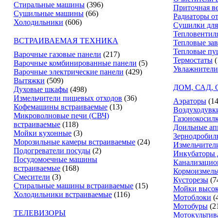
Стиральные машины
(396)
Приточная в
Сушильные машины
(66)
Радиаторы о
Холодильники
(606)
Сушилки для
Тепловентил
ВСТРАИВАЕМАЯ ТЕХНИКА
Тепловые за
Тепловые пу
Варочные газовые панели
(217)
Термостаты
(
Варочные комбинированные панели
(5)
Увлажнители
Варочные электрические панели
(429)
Вытяжки
(509)
ДОМ, САД,
Духовые шкафы
(498)
Измельчители пищевых отходов
(36)
Аэраторы
(14
Кофемашины встраиваемые
(13)
Воздуходувк
Микроволновые печи (СВЧ)
Газонокосил
встраиваемые
(118)
Доильные ап
Мойки кухонные
(3)
Зернодробил
Морозильные камеры встраиваемые
(24)
Измельчители
Подогреватели посуды
(2)
Инкубаторы 
Посудомоечные машины
Канализацио
встраиваемые
(168)
Кормоизмель
Смесители
(3)
Кусторезы
(7
Стиральные машины встраиваемые
(15)
Мойки высок
Холодильники встраиваемые
(116)
Мотоблоки
(
Мотобуры
(2
ТЕЛЕВИЗОРЫ
Мотокультив