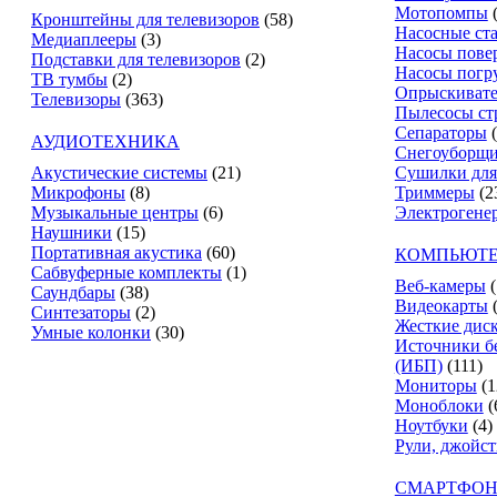
Мотопомпы
Кронштейны для телевизоров
(58)
Насосные ст
Медиаплееры
(3)
Насосы пове
Подставки для телевизоров
(2)
Насосы погр
ТВ тумбы
(2)
Опрыскиват
Телевизоры
(363)
Пылесосы ст
Сепараторы
АУДИОТЕХНИКА
Снегоуборщ
Акустические системы
(21)
Сушилки для
Микрофоны
(8)
Триммеры
(2
Музыкальные центры
(6)
Электрогене
Наушники
(15)
Портативная акустика
(60)
КОМПЬЮТЕ
Сабвуферные комплекты
(1)
Веб-камеры
(
Саундбары
(38)
Видеокарты
Синтезаторы
(2)
Жесткие дис
Умные колонки
(30)
Источники б
(ИБП)
(111)
Мониторы
(1
Моноблоки
(
Ноутбуки
(4)
Рули, джойс
СМАРТФОН