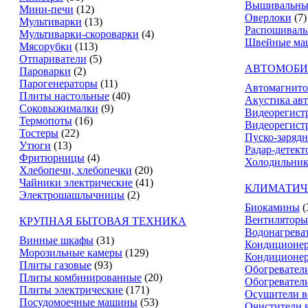
Вышивальны
Мини-печи
(12)
Оверлоки
(7)
Мультиварки
(13)
Распошивал
Мультиварки-скороварки
(4)
Швейные ма
Мясорубки
(113)
Отпариватели
(5)
АВТОМОБИ
Пароварки
(2)
Парогенераторы
(11)
Автомагнит
Плиты настольные
(40)
Акустика ав
Соковыжималки
(9)
Видеорегист
Термопоты
(16)
Видеорегистр
Тостеры
(22)
Пуско-зарядн
Утюги
(13)
Радар-детект
Фритюрницы
(4)
Холодильник
Хлебопечи, хлебопечки
(20)
Чайники электрические
(41)
КЛИМАТИЧ
Электрошашлычницы
(2)
Биокамины
(
Вентиляторы
КРУПНАЯ БЫТОВАЯ ТЕХНИКА
Водонагрева
Винные шкафы
(31)
Кондиционе
Морозильные камеры
(129)
Кондиционе
Плиты газовые
(93)
Обогревател
Плиты комбинированные
(20)
Обогревател
Плиты электрические
(171)
Осушители в
Посудомоечные машины
(53)
Очистители 