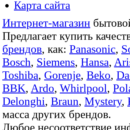
Карта сайта
Интернет-магазин
бытовой
Предлагает купить качест
брендов
, как:
Panasonic
,
S
Bosch
,
Siemens
,
Hansa
,
Ari
Toshiba
,
Gorenje
,
Beko
,
Da
BBK
,
Ardo
,
Whirlpool
,
Pol
Delonghi
,
Braun
,
Mystery
,
масса других брендов.
Любое несоответствие инф