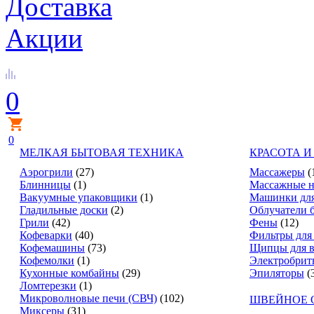
Доставка
Акции
0
0
МЕЛКАЯ БЫТОВАЯ ТЕХНИКА
КРАСОТА И
Аэрогрили
(27)
Массажеры
(
Блинницы
(1)
Массажные н
Вакуумные упаковщики
(1)
Машинки для
Гладильные доски
(2)
Облучатели 
Грили
(42)
Фены
(12)
Кофеварки
(40)
Фильтры для
Кофемашины
(73)
Щипцы для в
Кофемолки
(1)
Электробрит
Кухонные комбайны
(29)
Эпиляторы
(
Ломтерезки
(1)
Микроволновые печи (СВЧ)
(102)
ШВЕЙНОЕ 
Миксеры
(31)