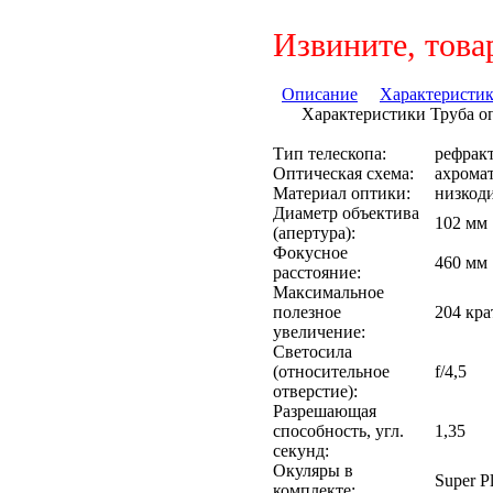
Извините, това
Описание
Характеристи
Характеристики Труба оп
Тип телескопа:
рефрак
Оптическая схема:
ахрома
Материал оптики:
низкод
Диаметр объектива
102 мм
(апертура):
Фокусное
460 мм
расстояние:
Максимальное
полезное
204 кра
увеличение:
Светосила
(относительное
f/4,5
отверстие):
Разрешающая
способность, угл.
1,35
секунд:
Окуляры в
Super P
комплекте: