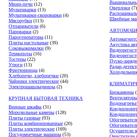
Вышивальны
Мини-печи
(12)
Оверлоки
(7)
Мультиварки
(13)
Распошивал
Мультиварки-скороварки
(4)
Швейные м
Мясорубки
(113)
Отпариватели
(6)
АВТОМОБИ
Пароварки
(2)
Парогенераторы
(11)
Автомагнит
Плиты настольные
(39)
Акустика ав
Соковыжималки
(9)
Видеорегист
Термопоты
(16)
Видеорегист
Тостеры
(22)
Пуско-заряд
Утюги
(13)
Радар-детек
Фритюрницы
(4)
Холодильник
Хлебопечи, хлебопечки
(20)
Чайники электрические
(44)
КЛИМАТИЧ
Электрошашлычницы
(2)
Биокамины
Вентилятор
КРУПНАЯ БЫТОВАЯ ТЕХНИКА
Водонагрева
Винные шкафы
(31)
Кондиционе
Морозильные камеры
(128)
Кондиционе
Плиты газовые
(93)
Обогревател
Плиты комбинированные
(20)
Обогревател
Плиты электрические
(169)
Осушители в
Посудомоечные машины
(53)
Очистители 