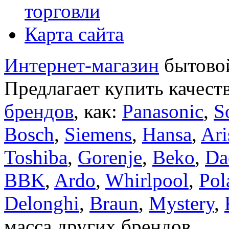
торговли
Карта сайта
Интернет-магазин
бытовой
Предлагает купить качест
брендов
, как:
Panasonic
,
S
Bosch
,
Siemens
,
Hansa
,
Ari
Toshiba
,
Gorenje
,
Beko
,
Da
BBK
,
Ardo
,
Whirlpool
,
Pol
Delonghi
,
Braun
,
Mystery
,
масса других брендов.