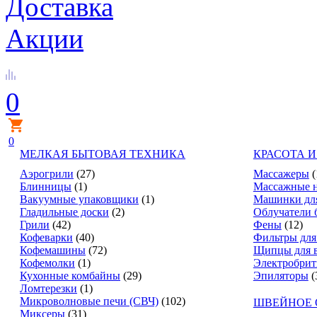
Доставка
Акции
0
0
МЕЛКАЯ БЫТОВАЯ ТЕХНИКА
КРАСОТА И
Аэрогрили
(27)
Массажеры
(
Блинницы
(1)
Массажные 
Вакуумные упаковщики
(1)
Машинки дл
Гладильные доски
(2)
Облучатели 
Грили
(42)
Фены
(12)
Кофеварки
(40)
Фильтры для
Кофемашины
(72)
Щипцы для 
Кофемолки
(1)
Электробри
Кухонные комбайны
(29)
Эпиляторы
(
Ломтерезки
(1)
Микроволновые печи (СВЧ)
(102)
ШВЕЙНОЕ 
Миксеры
(31)