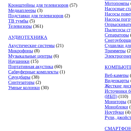
Мотопомпы
Кронштейны для телевизоров
(57)
Насосные ст
Медиаплееры
(3)
Насосы пове
Подставки для телевизоров
(2)
Насосы пог
ТВ тумбы
(5)
Опрыскиват
Телевизоры
(361)
Пылесосы ст
Сепараторы
АУДИОТЕХНИКА
Снегоуборщ
Акустические системы
(21)
Сушилки для
Микрофоны
(8)
Триммеры
(2
Музыкальные центры
(6)
Электрогене
Наушники
(15)
Портативная акустика
(60)
КОМПЬЮТЕ
Сабвуферные комплекты
(1)
Веб-камеры
Саундбары
(38)
Видеокарты
Синтезаторы
(2)
Жесткие дис
Умные колонки
(30)
Источники б
(ИБП)
(110)
Мониторы
(
Моноблоки
(
Ноутбуки
(4)
Рули, джойс
СМАРТФОН