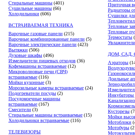
Стиральные машины
(401)
Приточная в
Сушильные машины
(66)
Радиаторы о
Холодильники
(606)
Сушилки для
Тепловентил
ВСТРАИВАЕМАЯ ТЕХНИКА
Тепловые за
Тепловые п
Варочные газовые панели
(215)
Термостаты
Варочные комбинированные панели
(5)
Увлажнители
Варочные электрические панели
(423)
Вытяжки
(506)
ДОМ, САД,
Духовые шкафы
(496)
Измельчители пищевых отходов
(36)
Аэраторы
(1
Кофемашины встраиваемые
(12)
Воздуходувк
Микроволновые печи (СВЧ)
Газонокосил
встраиваемые
(116)
Доильные ап
Мойки кухонные
(3)
Зернодробил
Морозильные камеры встраиваемые
(24)
Измельчител
Подогреватели посуды
(2)
Инкубаторы 
Посудомоечные машины
Канализацио
встраиваемые
(167)
Кормоизмель
Смесители
(3)
Кусторезы
(7
Стиральные машины встраиваемые
(15)
Мойки высок
Холодильники встраиваемые
(116)
Мотоблоки
(
Мотобуры
(2
ТЕЛЕВИЗОРЫ
Мотокультив