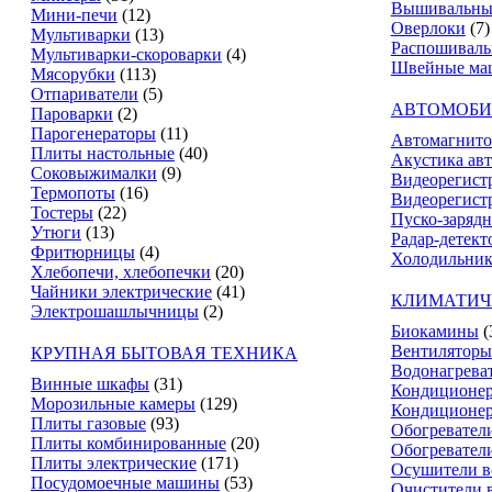
Вышивальны
Мини-печи
(12)
Оверлоки
(7)
Мультиварки
(13)
Распошивал
Мультиварки-скороварки
(4)
Швейные ма
Мясорубки
(113)
Отпариватели
(5)
АВТОМОБИ
Пароварки
(2)
Парогенераторы
(11)
Автомагнит
Плиты настольные
(40)
Акустика ав
Соковыжималки
(9)
Видеорегист
Термопоты
(16)
Видеорегистр
Тостеры
(22)
Пуско-зарядн
Утюги
(13)
Радар-детект
Фритюрницы
(4)
Холодильник
Хлебопечи, хлебопечки
(20)
Чайники электрические
(41)
КЛИМАТИЧ
Электрошашлычницы
(2)
Биокамины
(
Вентиляторы
КРУПНАЯ БЫТОВАЯ ТЕХНИКА
Водонагрева
Винные шкафы
(31)
Кондиционе
Морозильные камеры
(129)
Кондиционе
Плиты газовые
(93)
Обогревател
Плиты комбинированные
(20)
Обогревател
Плиты электрические
(171)
Осушители в
Посудомоечные машины
(53)
Очистители 