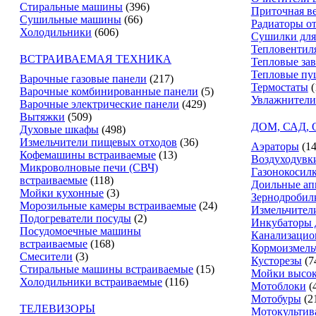
Стиральные машины
(396)
Приточная в
Сушильные машины
(66)
Радиаторы о
Холодильники
(606)
Сушилки для
Тепловентил
ВСТРАИВАЕМАЯ ТЕХНИКА
Тепловые за
Тепловые пу
Варочные газовые панели
(217)
Термостаты
(
Варочные комбинированные панели
(5)
Увлажнители
Варочные электрические панели
(429)
Вытяжки
(509)
ДОМ, САД,
Духовые шкафы
(498)
Измельчители пищевых отходов
(36)
Аэраторы
(14
Кофемашины встраиваемые
(13)
Воздуходувк
Микроволновые печи (СВЧ)
Газонокосил
встраиваемые
(118)
Доильные ап
Мойки кухонные
(3)
Зернодробил
Морозильные камеры встраиваемые
(24)
Измельчители
Подогреватели посуды
(2)
Инкубаторы 
Посудомоечные машины
Канализацио
встраиваемые
(168)
Кормоизмель
Смесители
(3)
Кусторезы
(7
Стиральные машины встраиваемые
(15)
Мойки высок
Холодильники встраиваемые
(116)
Мотоблоки
(
Мотобуры
(2
ТЕЛЕВИЗОРЫ
Мотокультив