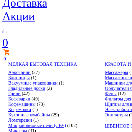
Доставка
Акции
0
0
МЕЛКАЯ БЫТОВАЯ ТЕХНИКА
КРАСОТА И
Аэрогрили
(27)
Массажеры
(
Блинницы
(1)
Массажные н
Вакуумные упаковщики
(1)
Машинки для
Гладильные доски
(2)
Облучатели 
Грили
(42)
Фены
(12)
Кофеварки
(40)
Фильтры для
Кофемашины
(73)
Щипцы для в
Кофемолки
(1)
Электробрит
Кухонные комбайны
(29)
Эпиляторы
(
Ломтерезки
(1)
Микроволновые печи (СВЧ)
(102)
ШВЕЙНОЕ 
Миксеры
(31)