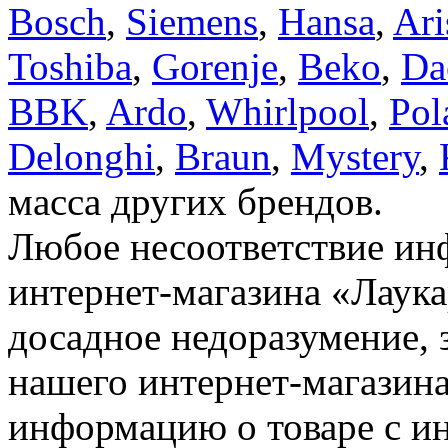
Bosch
,
Siemens
,
Hansa
,
Ari
Toshiba
,
Gorenje
,
Beko
,
Da
BBK
,
Ardo
,
Whirlpool
,
Pol
Delonghi
,
Braun
,
Mystery
,
масса других брендов.
Любое несоответствие инф
интернет-магазина «Лаука
досадное недоразумение, 
нашего интернет-магазина
информацию о товаре с и