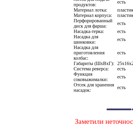
есть
продуктов:
Материал лотка:
пласти
Материал корпуса:
пласти
Перфорированный
есть
диск для фарша:
Насадка-терка:
есть
Насадка для
есть
шинковки:
Насадка для
приготовления
есть
колбас:
Габариты (ШxВxГ):
25x16x
Система реверса:
есть
Функция
есть
соковыжималки:
Отсек для хранения
есть
насадок:
Заметили неточно