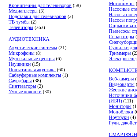
Мотопомпы
Кронштейны для телевизоров
(58)
Насосные ст
Медиаплееры
(3)
Насосы пове
Подставки для телевизоров
(2)
Насосы погр
ТВ тумбы
(2)
Опрыскиват
Телевизоры
(363)
Пылесосы ст
Сепараторы
АУДИОТЕХНИКА
Снегоуборщ
Акустические системы
(21)
Сушилки для
Микрофоны
(8)
Триммеры
(2
Музыкальные центры
(6)
Электрогене
Наушники
(15)
Портативная акустика
(60)
КОМПЬЮТЕ
Сабвуферные комплекты
(1)
Веб-камеры
(
Саундбары
(38)
Видеокарты
Синтезаторы
(2)
Жесткие дис
Умные колонки
(30)
Источники б
(ИБП)
(111)
Мониторы
(1
Моноблоки
(
Ноутбуки
(4)
Рули, джойс
СМАРТФОН