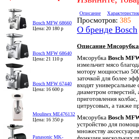
Описание
Характеристи
Просмотров:
385
Bosch MFW 68660
О бренде Bosch
Цена: 20 180 р
Описание Мясорубк
Bosch MFW 68640
Мясорубка
Bosch MF
Цена: 21 110 р
измельчит мясо благо
мотору мощностью 500
заточкой для более эф
Bosch MFW 67440
входят универсальные
Цена: 16 600 р
диаметром отверстий, 
приготовления колбас,
цитрусовых, а также п
Moulinex ME476132
Мясорубка
Bosch MF
Цена: 16 350 р
устройство для помощи
множеству аксессуаро
Panasonic MK-
функции нескольких п