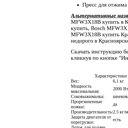
Пресс для отжима 
Альтернативные наз
MFW3X18B купить в К
купить, Bosch MFW3X1
MFW3X18B купить Кр
недорого в Краснояр
Скачать инструкцию бе
кликнув по кнопке "И
Характеристики
Вес:
6,1 кг
Мощность
2000 В
максимальная:
Соковыжималка:
шнеков
Прорезиненные
да
ножки:
Производительность:
2.5 кг/
Защита двигателя от
есть
перегрузки:
Лоток для подачи