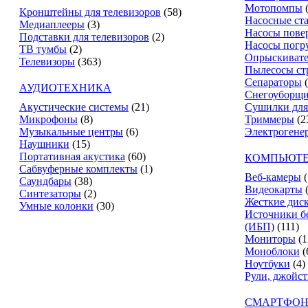
Мотопомпы
Кронштейны для телевизоров
(58)
Насосные ст
Медиаплееры
(3)
Насосы пове
Подставки для телевизоров
(2)
Насосы погр
ТВ тумбы
(2)
Опрыскиват
Телевизоры
(363)
Пылесосы ст
Сепараторы
АУДИОТЕХНИКА
Снегоуборщ
Акустические системы
(21)
Сушилки для
Микрофоны
(8)
Триммеры
(2
Музыкальные центры
(6)
Электрогене
Наушники
(15)
Портативная акустика
(60)
КОМПЬЮТЕ
Сабвуферные комплекты
(1)
Веб-камеры
(
Саундбары
(38)
Видеокарты
Синтезаторы
(2)
Жесткие дис
Умные колонки
(30)
Источники б
(ИБП)
(111)
Мониторы
(1
Моноблоки
(
Ноутбуки
(4)
Рули, джойс
СМАРТФОН