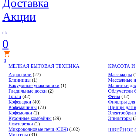
Доставка
Акции
0
0
МЕЛКАЯ БЫТОВАЯ ТЕХНИКА
КРАСОТА И
Аэрогрили
(27)
Массажеры
(
Блинницы
(1)
Массажные н
Вакуумные упаковщики
(1)
Машинки для
Гладильные доски
(2)
Облучатели 
Грили
(42)
Фены
(12)
Кофеварки
(40)
Фильтры для
Кофемашины
(73)
Щипцы для в
Кофемолки
(1)
Электробрит
Кухонные комбайны
(29)
Эпиляторы
(
Ломтерезки
(1)
Микроволновые печи (СВЧ)
(102)
ШВЕЙНОЕ 
Миксеры
(31)