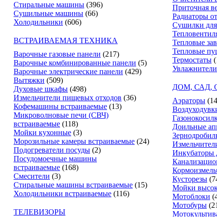
Стиральные машины
(396)
Приточная в
Сушильные машины
(66)
Радиаторы о
Холодильники
(606)
Сушилки для
Тепловентил
ВСТРАИВАЕМАЯ ТЕХНИКА
Тепловые за
Тепловые пу
Варочные газовые панели
(217)
Термостаты
(
Варочные комбинированные панели
(5)
Увлажнители
Варочные электрические панели
(429)
Вытяжки
(509)
ДОМ, САД,
Духовые шкафы
(498)
Измельчители пищевых отходов
(36)
Аэраторы
(14
Кофемашины встраиваемые
(13)
Воздуходувк
Микроволновые печи (СВЧ)
Газонокосил
встраиваемые
(118)
Доильные ап
Мойки кухонные
(3)
Зернодробил
Морозильные камеры встраиваемые
(24)
Измельчители
Подогреватели посуды
(2)
Инкубаторы 
Посудомоечные машины
Канализацио
встраиваемые
(168)
Кормоизмель
Смесители
(3)
Кусторезы
(7
Стиральные машины встраиваемые
(15)
Мойки высок
Холодильники встраиваемые
(116)
Мотоблоки
(
Мотобуры
(2
ТЕЛЕВИЗОРЫ
Мотокультив