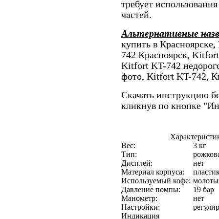
требует использовани
частей.
Альтернативные наз
купить в Красноярске, 
742 Красноярск, Kitfor
Kitfort KT-742 недорог
фото, Kitfort KT-742, 
Скачать инструкцию бе
кликнув по кнопке "И
Характеристик
Вес:
3 кг
Тип:
рожков
Дисплей:
нет
Материал корпуса:
пласти
Используемый кофе:
молотый
Давление помпы:
19 бар
Манометр:
нет
Настройки:
регули
Индикация