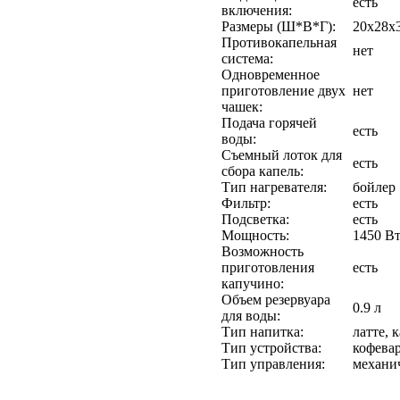
есть
включения:
Размеры (Ш*В*Г):
20x28x
Противокапельная
нет
система:
Одновременное
приготовление двух
нет
чашек:
Подача горячей
есть
воды:
Съемный лоток для
есть
сбора капель:
Тип нагревателя:
бойлер
Фильтр:
есть
Подсветка:
есть
Мощность:
1450 В
Возможность
приготовления
есть
капучино:
Объем резервуара
0.9 л
для воды:
Тип напитка:
латте, 
Тип устройства:
кофева
Тип управления:
механи