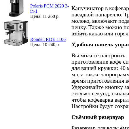
Polaris PCM 2020 3-
Капучинатор в кофеварк
in-1
насадкой панарелло. Т
Цена: 11 260 р
молоко, включают под
пенку. Также можно по
взбить какао или горя
Rondell RDE-1106
Удобная панель упра
Цена: 10 240 р
Вы можете настроить
приготовление кофе с
для вашей кружки: 40 
мл, а также запрограм
время приготовления к
Удерживайте кнопку з
столько секунд, скольк
чтобы кофеварка варил
Настройки будут сохра
Съёмный резервуар
Резервуар для воды ёмк