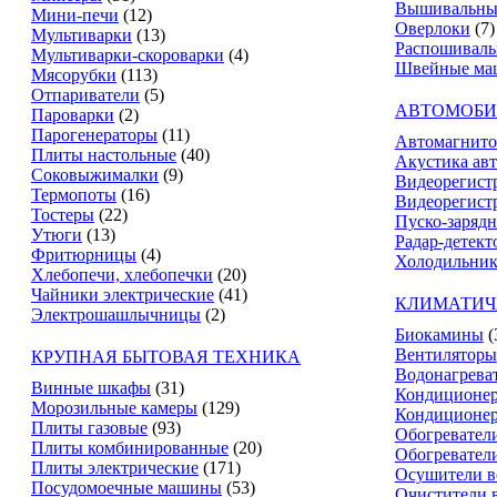
Вышивальны
Мини-печи
(12)
Оверлоки
(7)
Мультиварки
(13)
Распошивал
Мультиварки-скороварки
(4)
Швейные ма
Мясорубки
(113)
Отпариватели
(5)
АВТОМОБИ
Пароварки
(2)
Парогенераторы
(11)
Автомагнит
Плиты настольные
(40)
Акустика ав
Соковыжималки
(9)
Видеорегист
Термопоты
(16)
Видеорегистр
Тостеры
(22)
Пуско-зарядн
Утюги
(13)
Радар-детект
Фритюрницы
(4)
Холодильник
Хлебопечи, хлебопечки
(20)
Чайники электрические
(41)
КЛИМАТИЧ
Электрошашлычницы
(2)
Биокамины
(
Вентиляторы
КРУПНАЯ БЫТОВАЯ ТЕХНИКА
Водонагрева
Винные шкафы
(31)
Кондиционе
Морозильные камеры
(129)
Кондиционе
Плиты газовые
(93)
Обогревател
Плиты комбинированные
(20)
Обогревател
Плиты электрические
(171)
Осушители в
Посудомоечные машины
(53)
Очистители 