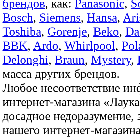
брендов
, как:
Panasonic
,
S
Bosch
,
Siemens
,
Hansa
,
Ari
Toshiba
,
Gorenje
,
Beko
,
Da
BBK
,
Ardo
,
Whirlpool
,
Pol
Delonghi
,
Braun
,
Mystery
,
масса других брендов.
Любое несоответствие инф
интернет-магазина «Лаука
досадное недоразумение, 
нашего интернет-магазина