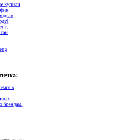
не купили
афик
воды в
оду!
ент,
итай
eng
печка:
аемся в
нных
о брендам.
тацию товара: