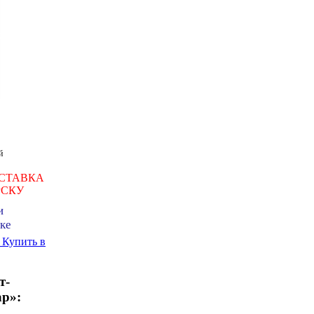
й
СТАВКА
РСКУ
и
ке
ь
Купить в
т-
ар»: