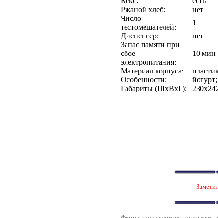
Кекс:
есть
Ржаной хлеб:
нет
Число
1
тестомешателей:
Диспенсер:
нет
Запас памяти при
сбое
10 мин
электропитания:
Материал корпуса:
пласти
Особенности:
йогурт;
Габариты (ШxВxГ):
230x24
Заметил
Фирма-производитель оставляет 