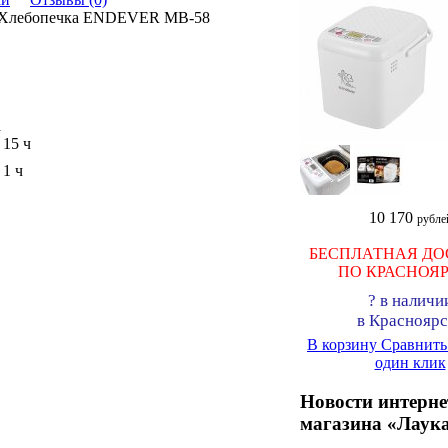
 Хлебопечка ENDEVER MB-58
а
 15 ч
 1 ч
10 170
рубле
БЕСПЛАТНАЯ ДО
ПО КРАСНОЯ
?
в наличи
в Красноярс
В корзину
Сравнит
один клик
Новости интерне
магазина «Лаук