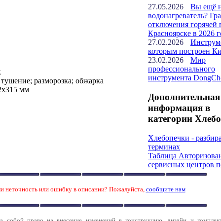
27.05.2026
Вы ещё 
водонагреватель? Гр
отключения горячей 
Красноярске в 2026 г
27.02.2026
Инструм
которым построен К
23.02.2026
Мир
профессионального
к
инструмента DongCh
 тушение; разморозка; обжарка
2x315 мм
Дополнительная
информация в
категории Хлебо
Хлебопечки - разбир
терминах
Таблица Авторизова
сервисных центров п
и неточность или ошибку в описании? Пожалуйста,
сообщите нам
за собой право на внесение изменений в конструкцию, дизайн и комплек