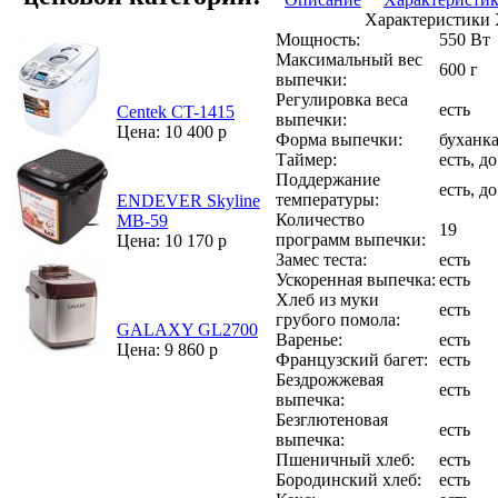
Характеристики
Мощность:
550 Вт
Максимальный вес
600 г
выпечки:
Регулировка веса
есть
Centek CT-1415
выпечки:
Цена: 10 400 р
Форма выпечки:
буханк
Таймер:
есть, до
Поддержание
есть, до
температуры:
ENDEVER Skyline
Количество
MB-59
19
программ выпечки:
Цена: 10 170 р
Замес теста:
есть
Ускоренная выпечка:
есть
Хлеб из муки
есть
грубого помола:
GALAXY GL2700
Варенье:
есть
Цена: 9 860 р
Французский багет:
есть
Бездрожжевая
есть
выпечка:
Безглютеновая
есть
выпечка:
Пшеничный хлеб:
есть
Бородинский хлеб:
есть