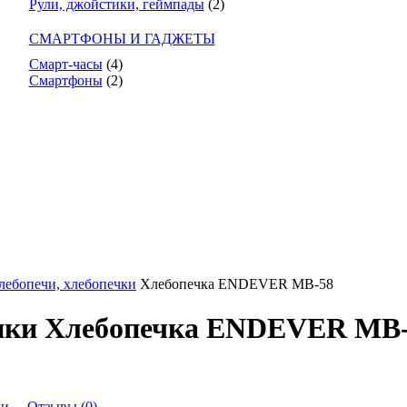
Рули, джойстики, геймпады
(2)
СМАРТФОНЫ И ГАДЖЕТЫ
Смарт-часы
(4)
Смартфоны
(2)
лебопечи, хлебопечки
Хлебопечка ENDEVER MB-58
ики Хлебопечка ENDEVER MB
ки
Отзывы (0)