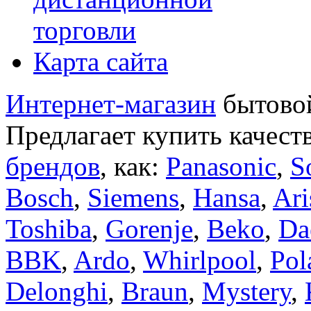
торговли
Карта сайта
Интернет-магазин
бытовой
Предлагает купить качест
брендов
, как:
Panasonic
,
S
Bosch
,
Siemens
,
Hansa
,
Ari
Toshiba
,
Gorenje
,
Beko
,
Da
BBK
,
Ardo
,
Whirlpool
,
Pol
Delonghi
,
Braun
,
Mystery
,