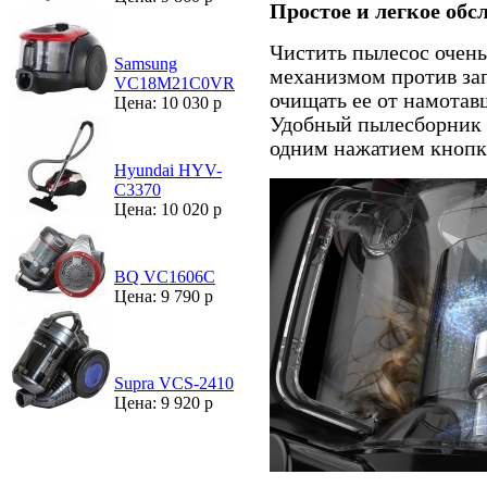
Простое и легкое об
Чистить пылесос очень
Samsung
механизмом против зап
VC18M21C0VR
очищать ее от намотав
Цена: 10 030 р
Удобный пылесборник 
одним нажатием кнопк
Hyundai HYV-
C3370
Цена: 10 020 р
BQ VC1606C
Цена: 9 790 р
Supra VCS-2410
Цена: 9 920 р