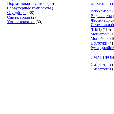
Портативная акустика
(60)
КОМПЬЮТЕ
Сабвуферные комплекты
(1)
Веб-камеры
(
Саундбары
(38)
Видеокарты
Синтезаторы
(2)
Жесткие дис
Умные колонки
(30)
Источники б
(ИБП)
(110)
Мониторы
(1
Моноблоки
(
Ноутбуки
(4)
Рули, джойс
СМАРТФОН
Смарт-часы
(
Смартфоны
(