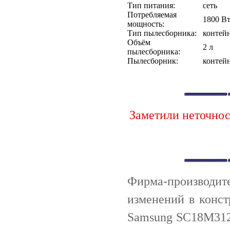
Тип питания:
сеть
Потребляемая
1800 В
мощность:
Тип пылесборника:
контей
Объём
2 л
пылесборника:
Пылесборник:
контейн
Заметили неточно
Фирма-производи
изменений в конс
Samsung SC18M312