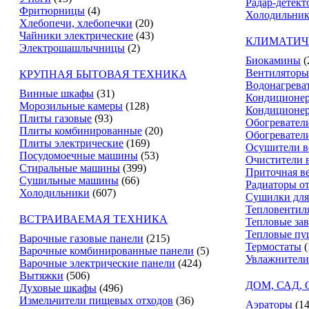
Радар-детект
Фритюрницы
(4)
Холодильник
Хлебопечи, хлебопечки
(20)
Чайники электрические
(43)
КЛИМАТИЧ
Электрошашлычницы
(2)
Биокамины
(
Вентиляторы
КРУПНАЯ БЫТОВАЯ ТЕХНИКА
Водонагрева
Винные шкафы
(31)
Кондиционе
Морозильные камеры
(128)
Кондиционе
Плиты газовые
(93)
Обогревател
Плиты комбинированные
(20)
Обогревател
Плиты электрические
(169)
Осушители в
Посудомоечные машины
(53)
Очистители 
Стиральные машины
(399)
Приточная в
Сушильные машины
(66)
Радиаторы о
Холодильники
(607)
Сушилки для
Тепловентил
ВСТРАИВАЕМАЯ ТЕХНИКА
Тепловые за
Тепловые пу
Варочные газовые панели
(215)
Термостаты
(
Варочные комбинированные панели
(5)
Увлажнители
Варочные электрические панели
(424)
Вытяжки
(506)
ДОМ, САД,
Духовые шкафы
(496)
Измельчители пищевых отходов
(36)
Аэраторы
(14