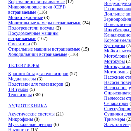
Кофемашины встраиваемые
(12)
Воздуходувк
Микроволновые печи (СВЧ)
Газонокосил
встраиваемые
(116)
Доильные ап
Мойки кухонные
(3)
Зернодробил
Морозильные камеры встраиваемые
(24)
Измельчители
Подогреватели посуды
(2)
Инкубаторы 
Посудомоечные машины
Канализацио
встраиваемые
(167)
Кормоизмель
Смесители
(3)
Кусторезы
(7
Стиральные машины встраиваемые
(15)
Мойки высок
Холодильники встраиваемые
(116)
Мотоблоки
(
Мотобуры
(2
ТЕЛЕВИЗОРЫ
Мотокультив
Мотопомпы
Кронштейны для телевизоров
(57)
Насосные ст
Медиаплееры
(3)
Насосы пове
Подставки для телевизоров
(2)
Насосы погр
ТВ тумбы
(5)
Опрыскиват
Телевизоры
(362)
Пылесосы ст
Сепараторы
АУДИОТЕХНИКА
Снегоуборщ
Акустические системы
(21)
Сушилки для
Микрофоны
(8)
Триммеры
(2
Музыкальные центры
(6)
Электрогене
Наушники
(15)