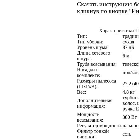
Скачать инструкцию бе
кликнув по кнопке "И
Характеристики 
Тип:
традиц
Тип уборки:
сухая
Уровень шума:
87 дБ
Длина сетевого
6 м
шнура:
Труба всасывания:
телеско
Насадки в
пол/ков
комплекте:
Размеры пылесоса
27.2x40
(ШxГxВ):
Вес:
4.8 кг
турбина
Дополнительная
волос, 
информация:
ручка E
Мощность
380 Вт
всасывания:
Регулятор мощности:
на корп
Фильтр тонкой
есть
очистки: