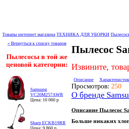
Товары интернет магазина
ТЕХНИКА ДЛЯ УБОРКИ
Пылесос
« Вернуться к списку товаров
Пылесос S
Пылесосы в той же
ценовой категории:
Извините, това
Описание
Характеристи
Просмотров:
250
Samsung
О бренде Sams
VC20M257AWR
Цена: 10 060 р
Описание Пылесос S
Больше никаких хло
Sharp ECKB19RR
Цена: 9 860 р