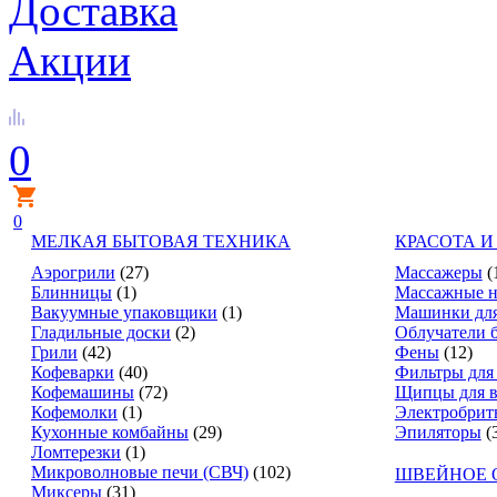
Доставка
Акции
0
0
МЕЛКАЯ БЫТОВАЯ ТЕХНИКА
КРАСОТА И
Аэрогрили
(27)
Массажеры
(
Блинницы
(1)
Массажные н
Вакуумные упаковщики
(1)
Машинки для
Гладильные доски
(2)
Облучатели 
Грили
(42)
Фены
(12)
Кофеварки
(40)
Фильтры для
Кофемашины
(72)
Щипцы для в
Кофемолки
(1)
Электробрит
Кухонные комбайны
(29)
Эпиляторы
(
Ломтерезки
(1)
Микроволновые печи (СВЧ)
(102)
ШВЕЙНОЕ 
Миксеры
(31)