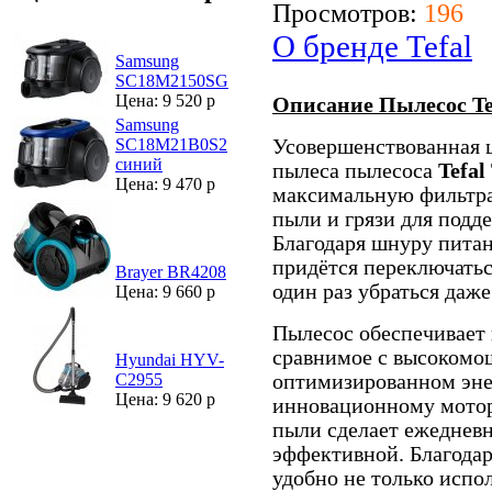
Просмотров:
196
О бренде Tefal
Samsung
SC18M2150SG
Цена: 9 520 р
Описание Пылесос T
Samsung
Усовершенствованная 
SC18M21B0S2
синий
пылеса
пылесоса
Tefa
Цена: 9 470 р
максимальную фильтра
пыли и грязи для подд
Благодаря шнуру питан
придётся переключатьс
Brayer BR4208
один раз убраться даж
Цена: 9 660 р
Пылесос обеспечивает 
сравнимое с высокомо
Hyundai HYV-
оптимизированном эне
C2955
Цена: 9 620 р
инновационному мотору
пыли сделает ежедневн
эффективной. Благода
удобно не только испо