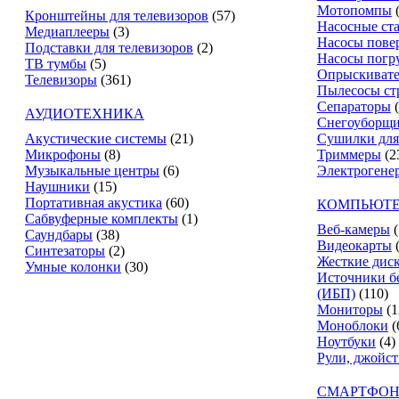
Мотопомпы
Кронштейны для телевизоров
(57)
Насосные ст
Медиаплееры
(3)
Насосы пове
Подставки для телевизоров
(2)
Насосы погр
ТВ тумбы
(5)
Опрыскиват
Телевизоры
(361)
Пылесосы ст
Сепараторы
АУДИОТЕХНИКА
Снегоуборщ
Акустические системы
(21)
Сушилки для
Микрофоны
(8)
Триммеры
(2
Музыкальные центры
(6)
Электрогене
Наушники
(15)
Портативная акустика
(60)
КОМПЬЮТЕ
Сабвуферные комплекты
(1)
Веб-камеры
(
Саундбары
(38)
Видеокарты
Синтезаторы
(2)
Жесткие дис
Умные колонки
(30)
Источники б
(ИБП)
(110)
Мониторы
(1
Моноблоки
(
Ноутбуки
(4)
Рули, джойс
СМАРТФОН