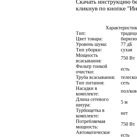
Скачать инструкцию бе
кликнув по кнопке "И
Характеристи
Тип:
традиц
Цвет товара:
бирюзо
Уровень шума:
77 дБ
Тип уборки:
сухая
Мощность
750 Вт
всасывания:
Фильтр тонкой
есть
очистки:
Труба всасывания:
телеско
Тип питания:
сеть
Насадки в
пол/ков
комплекте:
Длина сетевого
5 м
шнура:
Турбощетка в
нет
комплекте:
Потребляемая
750 Вт
мощность:
Автоматическое
есть