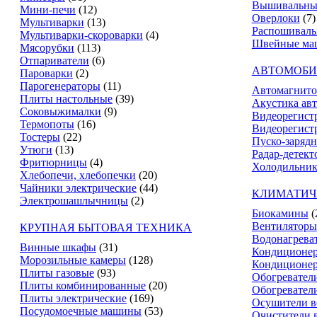
Вышивальны
Мини-печи
(12)
Оверлоки
(7)
Мультиварки
(13)
Распошивал
Мультиварки-скороварки
(4)
Швейные ма
Мясорубки
(113)
Отпариватели
(6)
АВТОМОБИ
Пароварки
(2)
Парогенераторы
(11)
Автомагнит
Плиты настольные
(39)
Акустика ав
Соковыжималки
(9)
Видеорегист
Термопоты
(16)
Видеорегистр
Тостеры
(22)
Пуско-зарядн
Утюги
(13)
Радар-детект
Фритюрницы
(4)
Холодильник
Хлебопечи, хлебопечки
(20)
Чайники электрические
(44)
КЛИМАТИЧ
Электрошашлычницы
(2)
Биокамины
(
Вентиляторы
КРУПНАЯ БЫТОВАЯ ТЕХНИКА
Водонагрева
Винные шкафы
(31)
Кондиционе
Морозильные камеры
(128)
Кондиционе
Плиты газовые
(93)
Обогревател
Плиты комбинированные
(20)
Обогревател
Плиты электрические
(169)
Осушители в
Посудомоечные машины
(53)
Очистители 