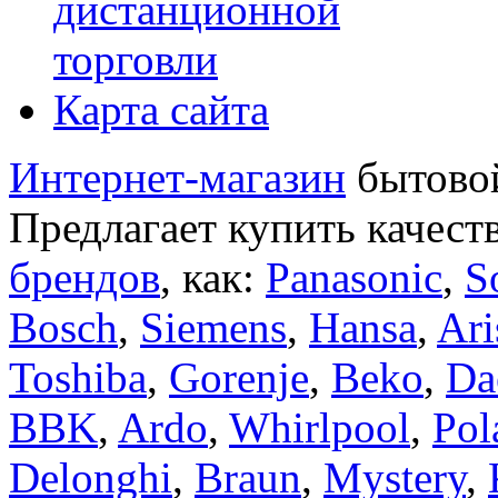
дистанционной
торговли
Карта сайта
Интернет-магазин
бытовой
Предлагает купить качест
брендов
, как:
Panasonic
,
S
Bosch
,
Siemens
,
Hansa
,
Ari
Toshiba
,
Gorenje
,
Beko
,
Da
BBK
,
Ardo
,
Whirlpool
,
Pol
Delonghi
,
Braun
,
Mystery
,