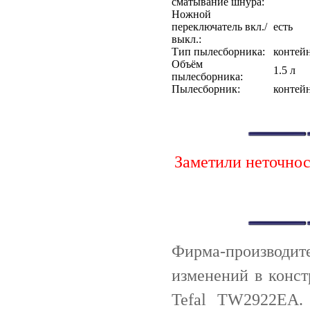
сматывание шнура:
Ножной
переключатель вкл./
есть
выкл.:
Тип пылесборника:
контей
Объём
1.5 л
пылесборника:
Пылесборник:
контейн
Заметили неточно
Фирма-производи
изменений в конс
Tefal TW2922EA.