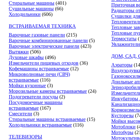
Стиральные машины
(401)
Приточная в
Сушильные машины
(66)
Радиаторы о
Холодильники
(606)
Сушилки для
Тепловентил
ВСТРАИВАЕМАЯ ТЕХНИКА
Тепловые за
Тепловые пу
Варочные газовые панели
(215)
Термостаты
(
Варочные комбинированные панели
(5)
Увлажнители
Варочные электрические панели
(423)
Вытяжки
(506)
ДОМ, САД,
Духовые шкафы
(496)
Измельчители пищевых отходов
(36)
Аэраторы
(14
Кофемашины встраиваемые
(12)
Воздуходувк
Микроволновые печи (СВЧ)
Газонокосил
встраиваемые
(116)
Доильные ап
Мойки кухонные
(3)
Зернодробил
Морозильные камеры встраиваемые
(24)
Измельчители
Подогреватели посуды
(2)
Инкубаторы 
Посудомоечные машины
Канализацио
встраиваемые
(167)
Кормоизмель
Смесители
(3)
Кусторезы
(7
Стиральные машины встраиваемые
(15)
Мойки высок
Холодильники встраиваемые
(116)
Мотоблоки
(
Мотобуры
(2
ТЕЛЕВИЗОРЫ
Мотокультив