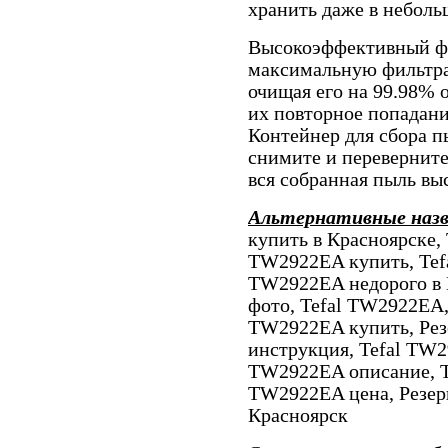
хранить даже в неболь
Высокоэффективный фи
максимальную фильтра
очищая его на 99.98% 
их повторное попадан
Контейнер для сбора п
снимите и переверните
вся собранная пыль вы
Альтернативные наз
купить в Красноярске,
TW2922EA купить, Tef
TW2922EA недорого в 
фото, Tefal TW2922EA,
TW2922EA купить, Ре
инструкция, Tefal TW2
TW2922EA описание, T
TW2922EA цена, Резерв 
Красноярск