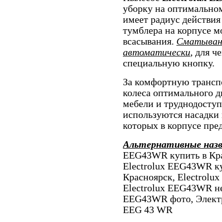
уборку на оптимальном
имеет радиус действия
тумблера на корпусе 
всасывания.
Сматыван
автоматически
, для ч
специальную кнопку.
За комфортную трансп
колеса оптимального д
мебели и труднодосту
используются насадки 
которых в корпусе пре
Альтернативные наз
EEG43WR купить в Кра
Electrolux EEG43WR к
Красноярск, Electrolu
Electrolux EEG43WR не
EEG43WR фото, Элект
EEG 43 WR