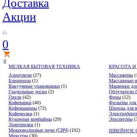
Доставка
Акции
0
0
МЕЛКАЯ БЫТОВАЯ ТЕХНИКА
КРАСОТА И
Аэрогрили
(27)
Массажеры
(
Блинницы
(1)
Массажные н
Вакуумные упаковщики
(1)
Машинки для
Гладильные доски
(2)
Облучатели 
Грили
(42)
Фены
(12)
Кофеварки
(40)
Фильтры для
Кофемашины
(72)
Щипцы для в
Кофемолки
(1)
Электробрит
Кухонные комбайны
(29)
Эпиляторы
(
Ломтерезки
(1)
Микроволновые печи (СВЧ)
(102)
ШВЕЙНОЕ 
Миксеры
(30)