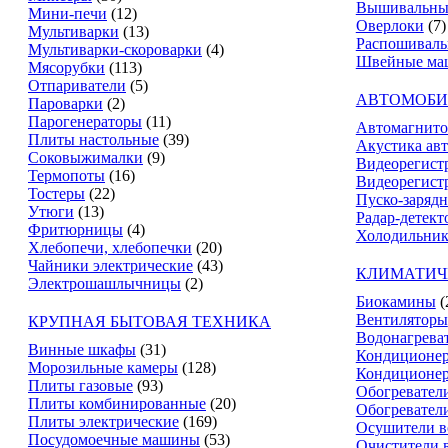
Вышивальны
Мини-печи
(12)
Оверлоки
(7)
Мультиварки
(13)
Распошивал
Мультиварки-скороварки
(4)
Швейные ма
Мясорубки
(113)
Отпариватели
(5)
АВТОМОБИ
Пароварки
(2)
Парогенераторы
(11)
Автомагнит
Плиты настольные
(39)
Акустика ав
Соковыжималки
(9)
Видеорегист
Термопоты
(16)
Видеорегистр
Тостеры
(22)
Пуско-зарядн
Утюги
(13)
Радар-детект
Фритюрницы
(4)
Холодильник
Хлебопечи, хлебопечки
(20)
Чайники электрические
(43)
КЛИМАТИЧ
Электрошашлычницы
(2)
Биокамины
(
Вентиляторы
КРУПНАЯ БЫТОВАЯ ТЕХНИКА
Водонагрева
Винные шкафы
(31)
Кондиционе
Морозильные камеры
(128)
Кондиционе
Плиты газовые
(93)
Обогревател
Плиты комбинированные
(20)
Обогревател
Плиты электрические
(169)
Осушители в
Посудомоечные машины
(53)
Очистители 