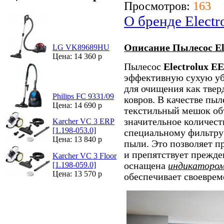
Просмотров:
163
О бренде Electr
Описание Пылесос E
LG VK89689HU
Цена: 14 360 р
Пылесос
Electrolux 
эффективную сухую уб
для очищения как твер
Philips FC 9331/09
ковров. В качестве пы
Цена: 14 690 р
текстильный мешок об
значительное количест
Karcher VC 3 ERP
[1.198-053.0]
специальному фильтру
Цена: 13 840 р
пыли. Это позволяет п
и препятствует прежд
Karcher VC 3 Floor
оснащена
индикатором
[1.198-059.0]
Цена: 13 570 р
обеспечивает своевре