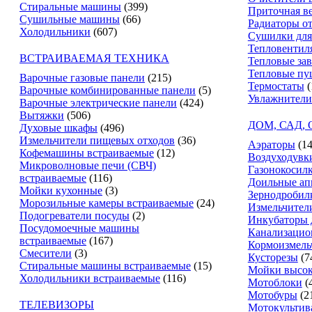
Стиральные машины
(399)
Приточная в
Сушильные машины
(66)
Радиаторы о
Холодильники
(607)
Сушилки для
Тепловентил
ВСТРАИВАЕМАЯ ТЕХНИКА
Тепловые за
Тепловые пу
Варочные газовые панели
(215)
Термостаты
(
Варочные комбинированные панели
(5)
Увлажнители
Варочные электрические панели
(424)
Вытяжки
(506)
ДОМ, САД,
Духовые шкафы
(496)
Измельчители пищевых отходов
(36)
Аэраторы
(14
Кофемашины встраиваемые
(12)
Воздуходувк
Микроволновые печи (СВЧ)
Газонокосил
встраиваемые
(116)
Доильные ап
Мойки кухонные
(3)
Зернодробил
Морозильные камеры встраиваемые
(24)
Измельчители
Подогреватели посуды
(2)
Инкубаторы 
Посудомоечные машины
Канализацио
встраиваемые
(167)
Кормоизмель
Смесители
(3)
Кусторезы
(7
Стиральные машины встраиваемые
(15)
Мойки высок
Холодильники встраиваемые
(116)
Мотоблоки
(
Мотобуры
(2
ТЕЛЕВИЗОРЫ
Мотокультив