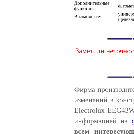
Дополнительные
автома
функции:
универс
В комплекте:
щелевая
Заметили неточно
Фирма-производи
изменений в конс
Electrolux EEG43
информацией на
всем интересую