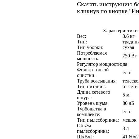
Скачать инструкцию бе
кликнув по кнопке "И
Характеристики
Вес:
3.6 кг
Тип:
традиц
Тип уборки:
сухая
Потребляемая
750 Вт
мощность:
Регулятор мощности:
да
Фильтр тонкой
есть
очистки:
Труба всасывания:
телеско
Тип питания:
от сети
Длина сетевого
5 м
шнура:
Уровень шума:
80 дБ
Турбощетка в
есть
комплекте:
Тип пылесборника:
мешок
Объём
3 л
пылесборника:
ШхВхГ:
41.60x2