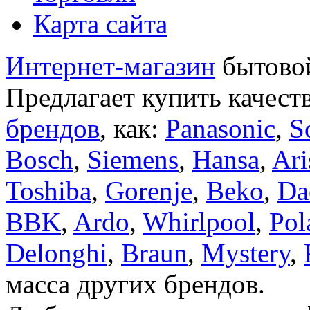
Карта сайта
Интернет-магазин
бытовой
Предлагает купить качест
брендов
, как:
Panasonic
,
S
Bosch
,
Siemens
,
Hansa
,
Ari
Toshiba
,
Gorenje
,
Beko
,
Da
BBK
,
Ardo
,
Whirlpool
,
Pol
Delonghi
,
Braun
,
Mystery
,
масса других брендов.