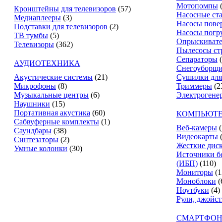
Мотопомпы
Кронштейны для телевизоров
(57)
Насосные ст
Медиаплееры
(3)
Насосы пове
Подставки для телевизоров
(2)
Насосы погр
ТВ тумбы
(5)
Опрыскиват
Телевизоры
(362)
Пылесосы ст
Сепараторы
АУДИОТЕХНИКА
Снегоуборщ
Акустические системы
(21)
Сушилки для
Микрофоны
(8)
Триммеры
(2
Музыкальные центры
(6)
Электрогене
Наушники
(15)
Портативная акустика
(60)
КОМПЬЮТЕ
Сабвуферные комплекты
(1)
Веб-камеры
(
Саундбары
(38)
Видеокарты
Синтезаторы
(2)
Жесткие дис
Умные колонки
(30)
Источники б
(ИБП)
(110)
Мониторы
(1
Моноблоки
(
Ноутбуки
(4)
Рули, джойс
СМАРТФОН