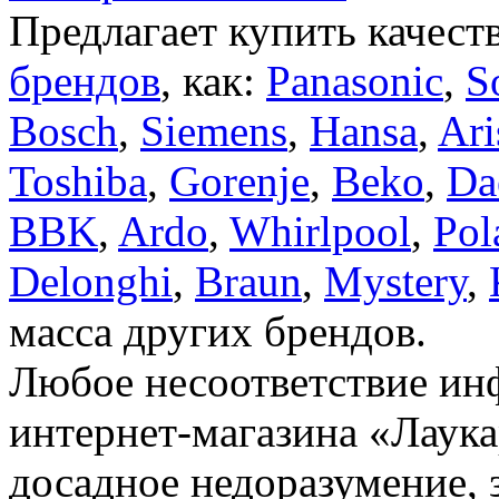
Предлагает купить качест
брендов
, как:
Panasonic
,
S
Bosch
,
Siemens
,
Hansa
,
Ari
Toshiba
,
Gorenje
,
Beko
,
Da
BBK
,
Ardo
,
Whirlpool
,
Pol
Delonghi
,
Braun
,
Mystery
,
масса других брендов.
Любое несоответствие инф
интернет-магазина «Лаука
досадное недоразумение, 