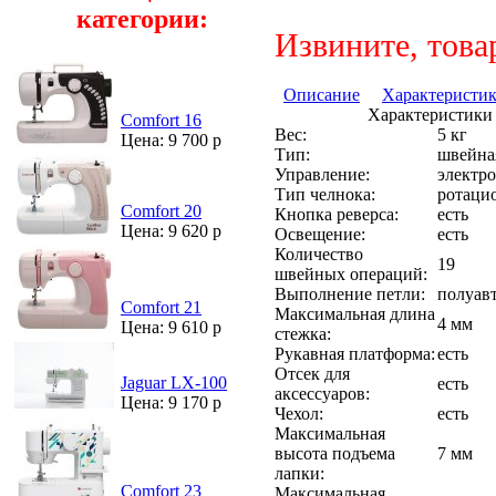
категории:
Извините, това
Описание
Характеристи
Характеристики
Comfort 16
Вес:
5 кг
Цена: 9 700 р
Тип:
швейна
Управление:
электр
Тип челнока:
ротаци
Comfort 20
Кнопка реверса:
есть
Цена: 9 620 р
Освещение:
есть
Количество
19
швейных операций:
Выполнение петли:
полуав
Comfort 21
Максимальная длина
4 мм
Цена: 9 610 р
стежка:
Рукавная платформа:
есть
Отсек для
Jaguar LX-100
есть
аксессуаров:
Цена: 9 170 р
Чехол:
есть
Максимальная
высота подъема
7 мм
лапки:
Comfort 23
Максимальная