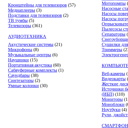
Мотопомпы
Кронштейны для телевизоров
(57)
Насосные ст
Медиаплееры
(3)
Насосы пове
Подставки для телевизоров
(2)
Насосы погр
ТВ тумбы
(5)
Опрыскиват
Телевизоры
(361)
Пылесосы ст
Сепараторы
АУДИОТЕХНИКА
Снегоуборщ
Акустические системы
(21)
Сушилки для
Микрофоны
(8)
Триммеры
(2
Музыкальные центры
(6)
Электрогене
Наушники
(15)
Портативная акустика
(60)
КОМПЬЮТЕ
Сабвуферные комплекты
(1)
Веб-камеры
(
Саундбары
(38)
Видеокарты
Синтезаторы
(2)
Жесткие дис
Умные колонки
(30)
Источники б
(ИБП)
(110)
Мониторы
(1
Моноблоки
(
Ноутбуки
(4)
Рули, джойс
СМАРТФОН