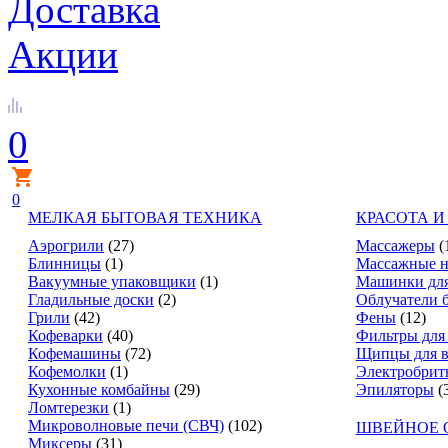
Доставка
Акции
0
0
МЕЛКАЯ БЫТОВАЯ ТЕХНИКА
КРАСОТА И
Аэрогрили
(27)
Массажеры
(
Блинницы
(1)
Массажные н
Вакуумные упаковщики
(1)
Машинки для
Гладильные доски
(2)
Облучатели 
Грили
(42)
Фены
(12)
Кофеварки
(40)
Фильтры для
Кофемашины
(72)
Щипцы для в
Кофемолки
(1)
Электробрит
Кухонные комбайны
(29)
Эпиляторы
(
Ломтерезки
(1)
Микроволновые печи (СВЧ)
(102)
ШВЕЙНОЕ 
Миксеры
(31)