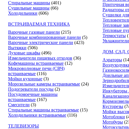
Стиральные машины
(401)
Приточная в
Сушильные машины
(66)
Радиаторы о
Холодильники
(606)
Сушилки для
Тепловентил
ВСТРАИВАЕМАЯ ТЕХНИКА
Тепловые за
Тепловые пу
Варочные газовые панели
(215)
Термостаты
(
Варочные комбинированные панели
(5)
Увлажнители
Варочные электрические панели
(423)
Вытяжки
(506)
ДОМ, САД,
Духовые шкафы
(496)
Измельчители пищевых отходов
(36)
Аэраторы
(14
Кофемашины встраиваемые
(12)
Воздуходувк
Микроволновые печи (СВЧ)
Газонокосил
встраиваемые
(116)
Доильные ап
Мойки кухонные
(3)
Зернодробил
Морозильные камеры встраиваемые
(24)
Измельчители
Подогреватели посуды
(2)
Инкубаторы 
Посудомоечные машины
Канализацио
встраиваемые
(167)
Кормоизмель
Смесители
(3)
Кусторезы
(7
Стиральные машины встраиваемые
(15)
Мойки высок
Холодильники встраиваемые
(116)
Мотоблоки
(
Мотобуры
(2
ТЕЛЕВИЗОРЫ
Мотокультив