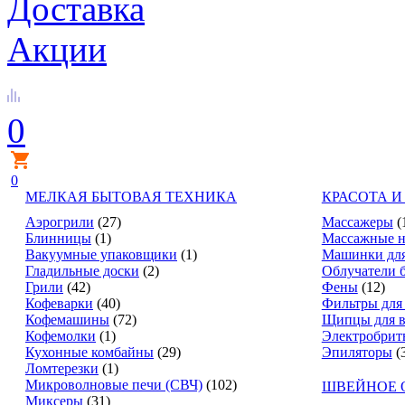
Доставка
Акции
0
0
МЕЛКАЯ БЫТОВАЯ ТЕХНИКА
КРАСОТА И
Аэрогрили
(27)
Массажеры
(
Блинницы
(1)
Массажные н
Вакуумные упаковщики
(1)
Машинки для
Гладильные доски
(2)
Облучатели 
Грили
(42)
Фены
(12)
Кофеварки
(40)
Фильтры для
Кофемашины
(72)
Щипцы для в
Кофемолки
(1)
Электробрит
Кухонные комбайны
(29)
Эпиляторы
(
Ломтерезки
(1)
Микроволновые печи (СВЧ)
(102)
ШВЕЙНОЕ 
Миксеры
(31)