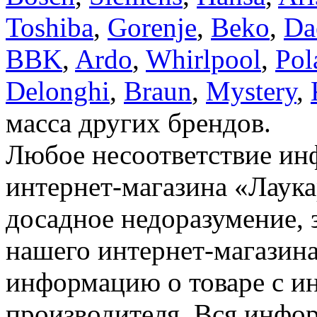
Toshiba
,
Gorenje
,
Beko
,
Da
BBK
,
Ardo
,
Whirlpool
,
Pol
Delonghi
,
Braun
,
Mystery
,
масса других брендов.
Любое несоответствие инф
интернет-магазина «Лаука
досадное недоразумение, 
нашего интернет-магазина
информацию о товаре с и
производителя. Вся инфор