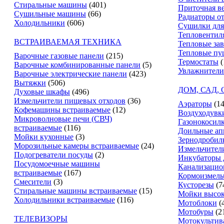
Стиральные машины
(401)
Приточная в
Сушильные машины
(66)
Радиаторы о
Холодильники
(606)
Сушилки для
Тепловентил
ВСТРАИВАЕМАЯ ТЕХНИКА
Тепловые за
Тепловые пу
Варочные газовые панели
(215)
Термостаты
(
Варочные комбинированные панели
(5)
Увлажнители
Варочные электрические панели
(423)
Вытяжки
(506)
ДОМ, САД,
Духовые шкафы
(496)
Измельчители пищевых отходов
(36)
Аэраторы
(14
Кофемашины встраиваемые
(12)
Воздуходувк
Микроволновые печи (СВЧ)
Газонокосил
встраиваемые
(116)
Доильные ап
Мойки кухонные
(3)
Зернодробил
Морозильные камеры встраиваемые
(24)
Измельчители
Подогреватели посуды
(2)
Инкубаторы 
Посудомоечные машины
Канализацио
встраиваемые
(167)
Кормоизмель
Смесители
(3)
Кусторезы
(7
Стиральные машины встраиваемые
(15)
Мойки высок
Холодильники встраиваемые
(116)
Мотоблоки
(
Мотобуры
(2
ТЕЛЕВИЗОРЫ
Мотокультив