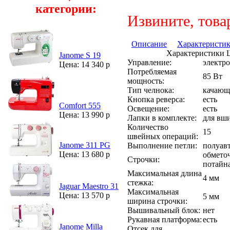
категории:
Извините, това
Описание
Характеристи
Характеристики 
Janome S 19
Управление:
электр
Цена: 14 340 р
Потребляемая
85 Вт
мощность:
Тип челнока:
качающ
Кнопка реверса:
есть
Comfort 555
Освещение:
есть
Цена: 13 990 р
Лапки в комплекте:
для вш
Количество
15
швейных операций:
Janome 311 PG
Выполнение петли:
полуав
Цена: 13 680 р
обметоч
Строчки:
потайн
Максимальная длина
4 мм
стежка:
Jaguar Maestro 31
Максимальная
Цена: 13 570 р
5 мм
ширина строчки:
Вышивальный блок:
нет
Рукавная платформа:
есть
Janome Milla
Отсек для