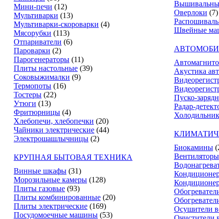
Вышивальны
Мини-печи
(12)
Оверлоки
(7)
Мультиварки
(13)
Распошивал
Мультиварки-скороварки
(4)
Швейные ма
Мясорубки
(113)
Отпариватели
(6)
АВТОМОБИ
Пароварки
(2)
Парогенераторы
(11)
Автомагнит
Плиты настольные
(39)
Акустика ав
Соковыжималки
(9)
Видеорегист
Термопоты
(16)
Видеорегистр
Тостеры
(22)
Пуско-зарядн
Утюги
(13)
Радар-детект
Фритюрницы
(4)
Холодильник
Хлебопечи, хлебопечки
(20)
Чайники электрические
(44)
КЛИМАТИЧ
Электрошашлычницы
(2)
Биокамины
(
Вентиляторы
КРУПНАЯ БЫТОВАЯ ТЕХНИКА
Водонагрева
Винные шкафы
(31)
Кондиционе
Морозильные камеры
(128)
Кондиционе
Плиты газовые
(93)
Обогревател
Плиты комбинированные
(20)
Обогревател
Плиты электрические
(169)
Осушители в
Посудомоечные машины
(53)
Очистители 