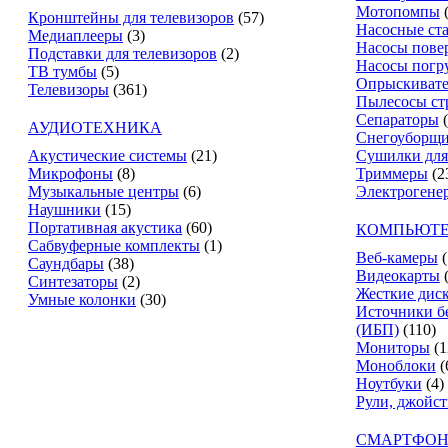
Мотопомпы
Кронштейны для телевизоров
(57)
Насосные ст
Медиаплееры
(3)
Насосы пове
Подставки для телевизоров
(2)
Насосы погр
ТВ тумбы
(5)
Опрыскиват
Телевизоры
(361)
Пылесосы ст
Сепараторы
АУДИОТЕХНИКА
Снегоуборщ
Акустические системы
(21)
Сушилки для
Микрофоны
(8)
Триммеры
(2
Музыкальные центры
(6)
Электрогене
Наушники
(15)
Портативная акустика
(60)
КОМПЬЮТЕ
Сабвуферные комплекты
(1)
Веб-камеры
(
Саундбары
(38)
Видеокарты
Синтезаторы
(2)
Жесткие дис
Умные колонки
(30)
Источники б
(ИБП)
(110)
Мониторы
(1
Моноблоки
(
Ноутбуки
(4)
Рули, джойс
СМАРТФОН