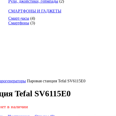
Рули, джойстики, геймпады
(2)
СМАРТФОНЫ И ГАДЖЕТЫ
Смарт-часы
(4)
Смартфоны
(3)
арогенераторы
Паровая станция Tefal SV6115E0
ция Tefal SV6115E0
нет в наличии