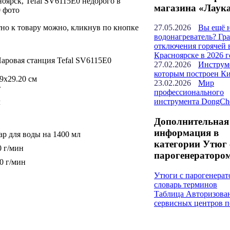
оярск, Tefal SV6115E0 недорого в
магазина «Лаук
0 фото
но к товару можно, кликнув по кнопке
27.05.2026
Вы ещё 
водонагреватель? Гр
отключения горячей 
Красноярске в 2026 г
аровая станция Tefal SV6115E0
27.02.2026
Инструм
которым построен К
9х29.20 см
23.02.2026
Мир
т
профессионального
инструмента DongCh
л
Дополнительная
информация в
ар для воды на 1400 мл
категории Утюг 
0 г/мин
парогенераторо
80 г/мин
Утюги с парогенерат
словарь терминов
Таблица Авторизова
сервисных центров п