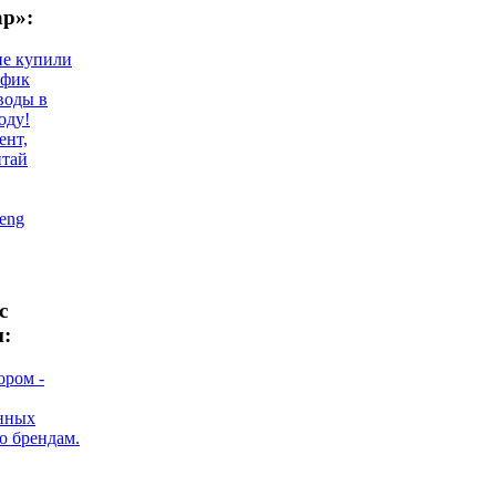
ар»:
не купили
афик
воды в
оду!
ент,
итай
eng
с
м:
ором -
нных
о брендам.