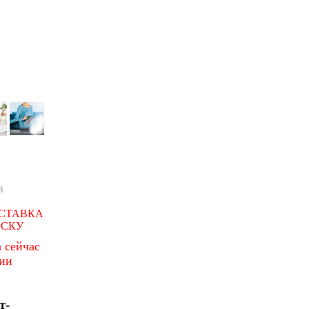
й
СТАВКА
РСКУ
 сейчас
чии
т-