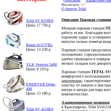
Описание
Характеристи
Просмотров:
597
О бренде Tefal
Описание Паровая станция
Tefal SV 8110E0
Цена: 17 750 р
Мощная паровая станция
TE
работу за вас. Благодаря в
паровому удару и усовершен
минуты сильно измятая вещь
Braun iS3157BL
Цена: 13 230 р
Паровая станция предусматр
положениях: горизонтальном
удобно приводить в порядо
мелких складок или декорат
VLK Vesuvio 5400
Цена: 8 210 р
Паровая станция
TEFAL SV
комфортного использования
отключение
, гарантирующее
ENDEVER Delta-
очистку от накипи и быстры
400
шнура и шнура для пара внут
Цена: 13 180 р
компактностью.
Альтернативные названия
в Красноярске, Tefal SV6115
Tefal SV 4110E0