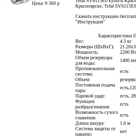
Tefal SV6115E0 купить Красн
Цена: 9 360 р
Красноярске, Tefal SV6115E
Скачать инструкцию бесплат
"Инструкция"
Характеристики П
Вес:
4.5 кг
Размеры (ШхВхГ):
21.20х3
Мощность:
2200 В
Объeм резервуара
1400 м
для воды:
Противокапельная
есть
система:
Объем:
резерву
Постоянная подача
есть,12
пара:
Паровой удар:
есть, 2
Функция
есть
разбрызгивания:
Возможность сухого
есть
глажения:
Длина шнура:
1.6 м
Система защиты от
нет
накипи: