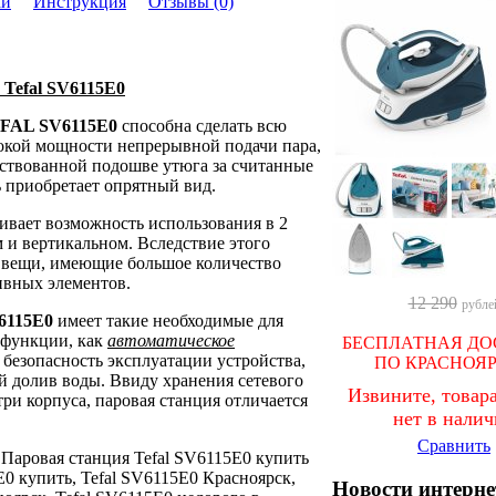
ки
Инструкция
Отзывы (0)
 Tefal SV6115E0
FAL SV6115E0
способна сделать всю
ысокой мощности непрерывной подачи пара,
ствованной подошве утюга за считанные
 приобретает опрятный вид.
ивает возможность использования в 2
 и вертикальном. Вследствие этого
к вещи, имеющие большое количество
ивных элементов.
12 290
рубле
6115E0
имеет такие необходимые для
 функции, как
автоматическое
БЕСПЛАТНАЯ ДО
 безопасность эксплуатации устройства,
ПО КРАСНОЯ
й долив воды. Ввиду хранения сетевого
Извините, товара
ри корпуса, паровая станция отличается
нет в нали
Сравнить
: Паровая станция Tefal SV6115E0 купить
E0 купить, Tefal SV6115E0 Красноярск,
Новости интерне