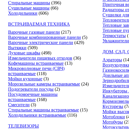
Стиральные машины
(396)
Приточная в
Сушильные машины
(66)
Радиаторы о
Холодильники
(606)
Сушилки для
Тепловентил
ВСТРАИВАЕМАЯ ТЕХНИКА
Тепловые за
Тепловые пу
Варочные газовые панели
(217)
Термостаты
(
Варочные комбинированные панели
(5)
Увлажнители
Варочные электрические панели
(429)
Вытяжки
(509)
ДОМ, САД,
Духовые шкафы
(498)
Измельчители пищевых отходов
(36)
Аэраторы
(14
Кофемашины встраиваемые
(13)
Воздуходувк
Микроволновые печи (СВЧ)
Газонокосил
встраиваемые
(118)
Доильные ап
Мойки кухонные
(3)
Зернодробил
Морозильные камеры встраиваемые
(24)
Измельчители
Подогреватели посуды
(2)
Инкубаторы 
Посудомоечные машины
Канализацио
встраиваемые
(168)
Кормоизмель
Смесители
(3)
Кусторезы
(7
Стиральные машины встраиваемые
(15)
Мойки высок
Холодильники встраиваемые
(116)
Мотоблоки
(
Мотобуры
(2
ТЕЛЕВИЗОРЫ
Мотокультив