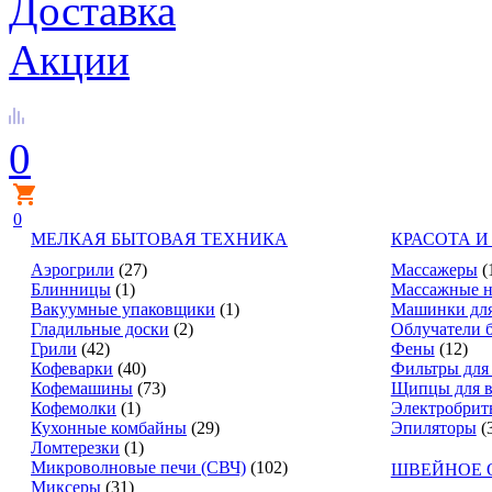
Доставка
Акции
0
0
МЕЛКАЯ БЫТОВАЯ ТЕХНИКА
КРАСОТА И
Аэрогрили
(27)
Массажеры
(
Блинницы
(1)
Массажные н
Вакуумные упаковщики
(1)
Машинки для
Гладильные доски
(2)
Облучатели 
Грили
(42)
Фены
(12)
Кофеварки
(40)
Фильтры для
Кофемашины
(73)
Щипцы для в
Кофемолки
(1)
Электробрит
Кухонные комбайны
(29)
Эпиляторы
(
Ломтерезки
(1)
Микроволновые печи (СВЧ)
(102)
ШВЕЙНОЕ 
Миксеры
(31)