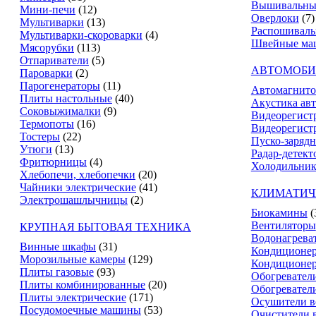
Вышивальны
Мини-печи
(12)
Оверлоки
(7)
Мультиварки
(13)
Распошивал
Мультиварки-скороварки
(4)
Швейные ма
Мясорубки
(113)
Отпариватели
(5)
АВТОМОБИ
Пароварки
(2)
Парогенераторы
(11)
Автомагнит
Плиты настольные
(40)
Акустика ав
Соковыжималки
(9)
Видеорегист
Термопоты
(16)
Видеорегистр
Тостеры
(22)
Пуско-зарядн
Утюги
(13)
Радар-детект
Фритюрницы
(4)
Холодильник
Хлебопечи, хлебопечки
(20)
Чайники электрические
(41)
КЛИМАТИЧ
Электрошашлычницы
(2)
Биокамины
(
Вентиляторы
КРУПНАЯ БЫТОВАЯ ТЕХНИКА
Водонагрева
Винные шкафы
(31)
Кондиционе
Морозильные камеры
(129)
Кондиционе
Плиты газовые
(93)
Обогревател
Плиты комбинированные
(20)
Обогревател
Плиты электрические
(171)
Осушители в
Посудомоечные машины
(53)
Очистители 