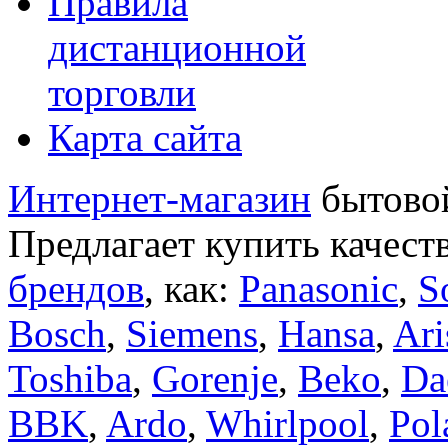
Правила
дистанционной
торговли
Карта сайта
Интернет-магазин
бытовой
Предлагает купить качест
брендов
, как:
Panasonic
,
S
Bosch
,
Siemens
,
Hansa
,
Ari
Toshiba
,
Gorenje
,
Beko
,
Da
BBK
,
Ardo
,
Whirlpool
,
Pol