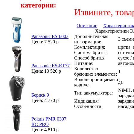
категории:
Извините, това
Описание
Характеристи
Характеристики Эл
Дополнительная
Panasonic ES-6003
3 съемн
информация:
Цена: 7 520 р
Комплектация:
щетка, 
Система бритья:
сеточна
Способ бритья:
сухое /
Питание:
автоно
Panasonic ES-RT77
Количество
Цена: 10 520 р
1
бреющих элементов:
Водонепроницаемый
да
корпус:
NiMH, 
Тип аккумулятора:
Бердск 9
зарядки
Цена: 4 770 р
Индикация:
зарядки
Особенности:
насадка
Polaris PMR 0307
RC PRO
Цена: 4 810 р