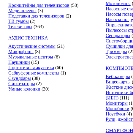
Мотопомпы
Кронштейны для телевизоров
(58)
Насосные ст
Медиаплееры
(3)
Насосы пове
Подставки для телевизоров
(2)
Насосы погр
ТВ тумбы
(2)
Опрыскиват
Телевизоры
(363)
Пылесосы ст
Сепараторы
АУДИОТЕХНИКА
Снегоуборщ
Акустические системы
(21)
Сушилки для
Микрофоны
(8)
Триммеры
(2
Музыкальные центры
(6)
Электрогене
Наушники
(15)
Портативная акустика
(60)
КОМПЬЮТЕ
Сабвуферные комплекты
(1)
Веб-камеры
(
Саундбары
(38)
Видеокарты
Синтезаторы
(2)
Жесткие дис
Умные колонки
(30)
Источники б
(ИБП)
(111)
Мониторы
(1
Моноблоки
(
Ноутбуки
(4)
Рули, джойс
СМАРТФОН