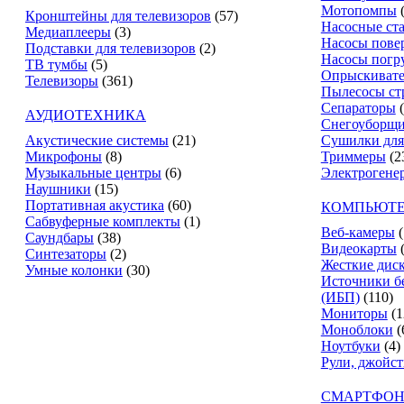
Мотопомпы
Кронштейны для телевизоров
(57)
Насосные ст
Медиаплееры
(3)
Насосы пове
Подставки для телевизоров
(2)
Насосы погр
ТВ тумбы
(5)
Опрыскиват
Телевизоры
(361)
Пылесосы ст
Сепараторы
АУДИОТЕХНИКА
Снегоуборщ
Акустические системы
(21)
Сушилки для
Микрофоны
(8)
Триммеры
(2
Музыкальные центры
(6)
Электрогене
Наушники
(15)
Портативная акустика
(60)
КОМПЬЮТЕ
Сабвуферные комплекты
(1)
Веб-камеры
(
Саундбары
(38)
Видеокарты
Синтезаторы
(2)
Жесткие дис
Умные колонки
(30)
Источники б
(ИБП)
(110)
Мониторы
(1
Моноблоки
(
Ноутбуки
(4)
Рули, джойс
СМАРТФОН