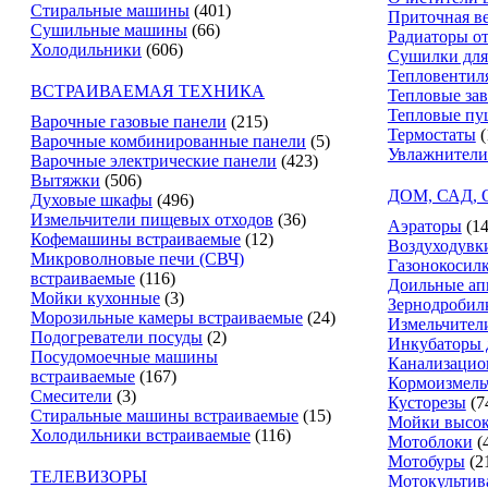
Стиральные машины
(401)
Приточная в
Сушильные машины
(66)
Радиаторы о
Холодильники
(606)
Сушилки для
Тепловентил
ВСТРАИВАЕМАЯ ТЕХНИКА
Тепловые за
Тепловые пу
Варочные газовые панели
(215)
Термостаты
(
Варочные комбинированные панели
(5)
Увлажнители
Варочные электрические панели
(423)
Вытяжки
(506)
ДОМ, САД,
Духовые шкафы
(496)
Измельчители пищевых отходов
(36)
Аэраторы
(14
Кофемашины встраиваемые
(12)
Воздуходувк
Микроволновые печи (СВЧ)
Газонокосил
встраиваемые
(116)
Доильные ап
Мойки кухонные
(3)
Зернодробил
Морозильные камеры встраиваемые
(24)
Измельчители
Подогреватели посуды
(2)
Инкубаторы 
Посудомоечные машины
Канализацио
встраиваемые
(167)
Кормоизмель
Смесители
(3)
Кусторезы
(7
Стиральные машины встраиваемые
(15)
Мойки высок
Холодильники встраиваемые
(116)
Мотоблоки
(
Мотобуры
(2
ТЕЛЕВИЗОРЫ
Мотокультив