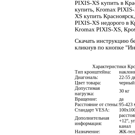
PIXIS-XS купить в Кра
купить, Kromax PIXIS-
XS купить Красноярск
PIXIS-XS недорого в К
Kromax PIXIS-XS, Кро
Скачать инструкцию бе
кликнув по кнопке "И
Характеристики Кр
Тип кронштейна:
наклон
Диагональ:
22-55 
Цвет товара:
черный
Допустимая
30 кг
нагрузка:
Вращение:
да
Расстояние от стены:
95-423
Стандарт VESA:
100x100
расстоя
Дополнительная
+12°, у
информация:
канал
Назначение:
ЖК-тел