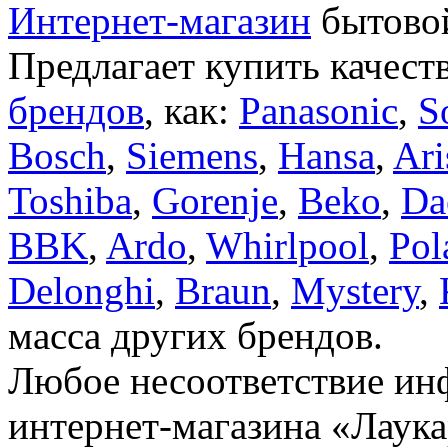
Интернет-магазин
бытовой
Предлагает купить качест
брендов
, как:
Panasonic
,
S
Bosch
,
Siemens
,
Hansa
,
Ari
Toshiba
,
Gorenje
,
Beko
,
Da
BBK
,
Ardo
,
Whirlpool
,
Pol
Delonghi
,
Braun
,
Mystery
,
масса других брендов.
Любое несоответствие инф
интернет-магазина «Лаука