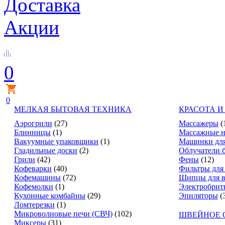
Доставка
Акции
0
0
МЕЛКАЯ БЫТОВАЯ ТЕХНИКА
КРАСОТА И
Аэрогрили
(27)
Массажеры
(
Блинницы
(1)
Массажные н
Вакуумные упаковщики
(1)
Машинки для
Гладильные доски
(2)
Облучатели 
Грили
(42)
Фены
(12)
Кофеварки
(40)
Фильтры для
Кофемашины
(72)
Щипцы для в
Кофемолки
(1)
Электробрит
Кухонные комбайны
(29)
Эпиляторы
(
Ломтерезки
(1)
Микроволновые печи (СВЧ)
(102)
ШВЕЙНОЕ 
Миксеры
(31)