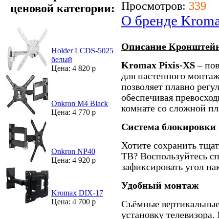
Просмотров:
339
ценовой категории:
О бренде Krom
Описание Кронштейн
Holder LCDS-5025
белый
Kromax Pixis-XS
– по
Цена: 4 820 р
для настенного монтаж
позволяет плавно регул
обеспечивая превосход
Onkron M4 Black
комнате со сложной пл
Цена: 4 770 р
Система блокировки
Хотите сохранить тща
Onkron NP40
ТВ? Воспользуйтесь с
Цена: 4 920 р
зафиксировать угол на
Удобный монтаж
Kromax DIX-17
Цена: 4 700 р
Съёмные вертикальные
установку телевизора.