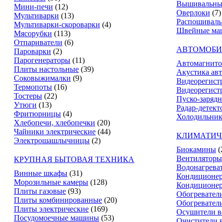
Вышивальны
Мини-печи
(12)
Оверлоки
(7)
Мультиварки
(13)
Распошивал
Мультиварки-скороварки
(4)
Швейные ма
Мясорубки
(113)
Отпариватели
(6)
АВТОМОБИ
Пароварки
(2)
Парогенераторы
(11)
Автомагнит
Плиты настольные
(39)
Акустика ав
Соковыжималки
(9)
Видеорегист
Термопоты
(16)
Видеорегистр
Тостеры
(22)
Пуско-зарядн
Утюги
(13)
Радар-детект
Фритюрницы
(4)
Холодильник
Хлебопечи, хлебопечки
(20)
Чайники электрические
(44)
КЛИМАТИЧ
Электрошашлычницы
(2)
Биокамины
(
Вентиляторы
КРУПНАЯ БЫТОВАЯ ТЕХНИКА
Водонагрева
Винные шкафы
(31)
Кондиционе
Морозильные камеры
(128)
Кондиционе
Плиты газовые
(93)
Обогревател
Плиты комбинированные
(20)
Обогревател
Плиты электрические
(169)
Осушители в
Посудомоечные машины
(53)
Очистители 