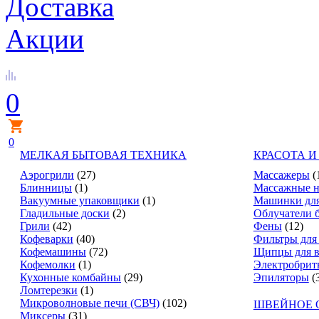
Доставка
Акции
0
0
МЕЛКАЯ БЫТОВАЯ ТЕХНИКА
КРАСОТА И
Аэрогрили
(27)
Массажеры
(
Блинницы
(1)
Массажные н
Вакуумные упаковщики
(1)
Машинки для
Гладильные доски
(2)
Облучатели 
Грили
(42)
Фены
(12)
Кофеварки
(40)
Фильтры для
Кофемашины
(72)
Щипцы для в
Кофемолки
(1)
Электробрит
Кухонные комбайны
(29)
Эпиляторы
(
Ломтерезки
(1)
Микроволновые печи (СВЧ)
(102)
ШВЕЙНОЕ 
Миксеры
(31)