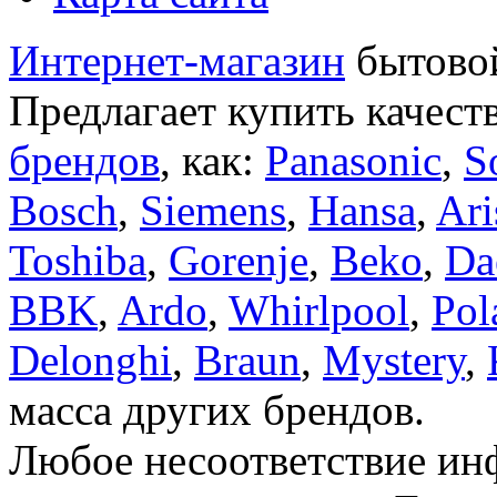
Интернет-магазин
бытовой
Предлагает купить качест
брендов
, как:
Panasonic
,
S
Bosch
,
Siemens
,
Hansa
,
Ari
Toshiba
,
Gorenje
,
Beko
,
Da
BBK
,
Ardo
,
Whirlpool
,
Pol
Delonghi
,
Braun
,
Mystery
,
масса других брендов.
Любое несоответствие инф