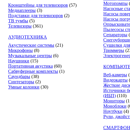
Мотопомпы
Кронштейны для телевизоров
(57)
Насосные ст
Медиаплееры
(3)
Насосы пове
Подставки для телевизоров
(2)
Насосы погр
ТВ тумбы
(5)
Опрыскиват
Телевизоры
(361)
Пылесосы ст
Сепараторы
АУДИОТЕХНИКА
Снегоуборщ
Акустические системы
(21)
Сушилки для
Микрофоны
(8)
Триммеры
(2
Музыкальные центры
(6)
Электрогене
Наушники
(15)
Портативная акустика
(60)
КОМПЬЮТЕ
Сабвуферные комплекты
(1)
Веб-камеры
(
Саундбары
(38)
Видеокарты
Синтезаторы
(2)
Жесткие дис
Умные колонки
(30)
Источники б
(ИБП)
(110)
Мониторы
(1
Моноблоки
(
Ноутбуки
(4)
Рули, джойс
СМАРТФОН