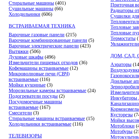
Стиральные машины
(401)
Приточная в
Сушильные машины
(66)
Радиаторы о
Холодильники
(606)
Сушилки для
Тепловентил
ВСТРАИВАЕМАЯ ТЕХНИКА
Тепловые за
Тепловые пу
Варочные газовые панели
(215)
Термостаты
(
Варочные комбинированные панели
(5)
Увлажнители
Варочные электрические панели
(423)
Вытяжки
(506)
ДОМ, САД,
Духовые шкафы
(496)
Измельчители пищевых отходов
(36)
Аэраторы
(14
Кофемашины встраиваемые
(12)
Воздуходувк
Микроволновые печи (СВЧ)
Газонокосил
встраиваемые
(116)
Доильные ап
Мойки кухонные
(3)
Зернодробил
Морозильные камеры встраиваемые
(24)
Измельчители
Подогреватели посуды
(2)
Инкубаторы 
Посудомоечные машины
Канализацио
встраиваемые
(167)
Кормоизмель
Смесители
(3)
Кусторезы
(7
Стиральные машины встраиваемые
(15)
Мойки высок
Холодильники встраиваемые
(116)
Мотоблоки
(
Мотобуры
(2
ТЕЛЕВИЗОРЫ
Мотокультив