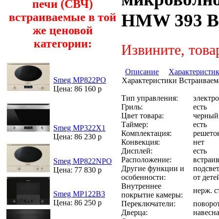
печи (СВЧ)
HMW 393 B
встраиваемые в той
же ценовой
категории:
Извините, това
Описание
Характеристи
Smeg MP822PO
Характеристики Встраиваема
Цена: 86 160 р
Тип управления:
электр
Гриль:
есть
Цвет товара:
черный
Таймер:
есть
Smeg MP322X1
Комплектация:
решеток
Цена: 86 230 р
Конвекция:
нет
Дисплей:
есть
Расположение:
встраи
Smeg MP822NPO
Другие функции и
подсвет
Цена: 77 830 р
особенности:
от дете
Внутреннее
нерж. с
Smeg MP122B3
покрытие камеры:
Цена: 86 250 р
Переключатели:
поворо
Дверца:
навесн