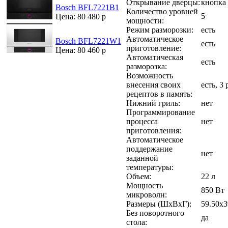
Открывание дверцы:
кнопка
Bosch BFL7221B1
Количество уровней
5
Цена: 80 480 р
мощности:
Режим разморозки:
есть
Автоматическое
Bosch BFL7221W1
есть
приготовление:
Цена: 80 460 р
Автоматическая
есть
разморозка:
Возможность
внесения своих
есть, 3
рецептов в память:
Нижний гриль:
нет
Программирование
процесса
нет
приготовления:
Автоматическое
поддержание
нет
заданной
температуры:
Объем:
22 л
Мощность
850 Вт
микроволн:
Размеры (ШxВxГ):
59.50x3
Без поворотного
да
стола: