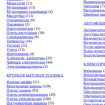
Вышивальны
Мини-печи
(12)
Оверлоки
(7)
Мультиварки
(13)
Распошивал
Мультиварки-скороварки
(4)
Швейные ма
Мясорубки
(113)
Отпариватели
(6)
АВТОМОБИ
Пароварки
(2)
Парогенераторы
(11)
Автомагнит
Плиты настольные
(39)
Акустика ав
Соковыжималки
(9)
Видеорегист
Термопоты
(16)
Видеорегистр
Тостеры
(22)
Пуско-зарядн
Утюги
(13)
Радар-детект
Фритюрницы
(4)
Холодильник
Хлебопечи, хлебопечки
(20)
Чайники электрические
(44)
КЛИМАТИЧ
Электрошашлычницы
(2)
Биокамины
(
Вентиляторы
КРУПНАЯ БЫТОВАЯ ТЕХНИКА
Водонагрева
Винные шкафы
(31)
Кондиционе
Морозильные камеры
(128)
Кондиционе
Плиты газовые
(93)
Обогревател
Плиты комбинированные
(20)
Обогревател
Плиты электрические
(169)
Осушители в
Посудомоечные машины
(53)
Очистители 