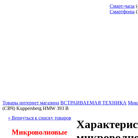
Смарт-часы
(
Смартфоны
(
Товары интернет магазина
ВСТРАИВАЕМАЯ ТЕХНИКА
Микр
(СВЧ) Kuppersberg HMW 393 B
« Вернуться к списку товаров
Характерис
Микроволновые
микроволно